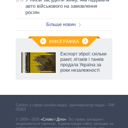
15:14
авто військового на замовлення
росіян
Більше новин
ІНФОГРАФІКА
Експорт зброї: скільки
 за
ракет, літаків і танків
асть
продала Україна за
роки незалежності
аспі
Cуб'єкт у сфері онлайн-медіа. Ідентифікатор медіа – R40-
05063
© 2009—2026
«Слово і Діло»
.
Всі права захищені і
охороняються законом. Адміністрація сайту залишає за
собою право не погоджуватися з інформацією, яка