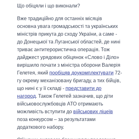
Що обіцяли і що виконали?
Вже традиційно для останніх місяців
основна увага громадськості та українських
міністрів прикута до сходу України, а саме -
до Донецької та Луганської областей, де нині
триває антитерористична операція. Тож
дайджест урядових обіцянок «Слово і Діло»
вирішило почати з міністра оборони Валерія
Гелетея, який
пообіцяв доукомплектувати
72-
гу окрему механізовану бригаду, а тих бійців,
що нині є у її складі -
представити до
нагород
. Також Гелетей зазначив, що діти
військовослужбовців АТО отримають
можливість вступити до
військових ліцеїв
поза конкурсом – за результатами
додаткового набору.