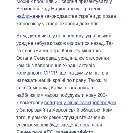
Мохник пообіцяв 21 серпня презентувати у
Верховній Раді Національну
стратегію
наближення
законодавства України до права
Євросоюзу у сфері охорони довкілля.
Втім, дивлячись у перспективу, український
уряд не забуває також озиратися назад. Так,
за словами міністра Кабінету міністрів
Остапа Семерака, уряд ініціює створення
комісії з повернення Україні активів
колишнього СРСР
, що, на думку міністрів,
належать нашій країні по праву. Також, зі
слів Семерака, Кабмін запланував
найближчим часом побудувати нову 200-
кілометрову
повітряну лінію електропередачі
у Запорізькій та Херсонській областях. Крім
того, в рамках реконструкції вітчизняних
електромереж буде зведена
нова лінія
Рівненської АЕС, запевнив міністр.