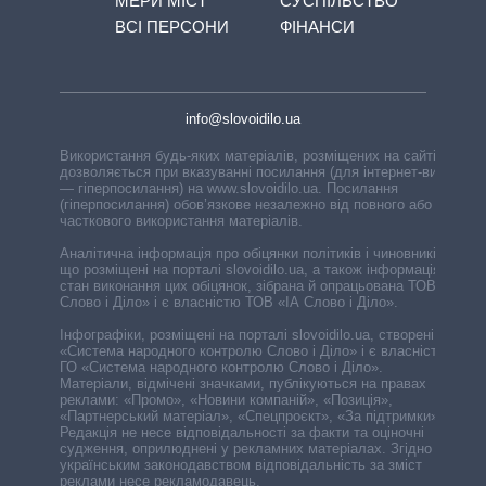
МЕРИ МІСТ
СУСПІЛЬСТВО
ВСІ ПЕРСОНИ
ФІНАНСИ
info@slovoidilo.ua
Використання будь-яких матеріалів, розміщених на сайті,
дозволяється при вказуванні посилання (для інтернет-видань
— гіперпосилання) на www.slovoidilo.ua. Посилання
(гіперпосилання) обов’язкове незалежно від повного або
часткового використання матеріалів.
Аналітична інформація про обіцянки політиків і чиновників,
що розміщені на порталі slovoidilo.ua, а також інформація про
стан виконання цих обіцянок, зібрана й опрацьована ТОВ «ІА
Слово і Діло» і є власністю ТОВ «ІА Слово і Діло».
Інфографіки, розміщені на порталі slovoidilo.ua, створені ГО
«Система народного контролю Слово і Діло» і є власністю
ГО «Система народного контролю Слово і Діло».
Матеріали, відмічені значками, публікуються на правах
реклами: «Промо», «Новини компаній», «Позиція»,
«Партнерський матеріал», «Спецпроєкт», «За підтримки».
Редакція не несе відповідальності за факти та оціночні
судження, оприлюднені у рекламних матеріалах. Згідно з
українським законодавством відповідальність за зміст
реклами несе рекламодавець.