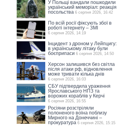
У Польщі вандали пошкодили
український меморіал: реакція
посольства
6 серпня 2026, 16:42
По всій росії фіксують збої в
роботі інтернету – ЗМІ
6 серпня 2026, 14:19
Інцидент з дроном у Лейпцигу:
в українському літаку були
боєприпаси
6 серпня 2026, 14:50
Херсон залишився без світла
після атаки рф, відновлення
може тривати кілька днів
6 серпня 2026, 16:03
СБУ підтвердила ураження
Ярославського НПЗ та
ворожих кораблів у Керчі
6 серпня 2026, 16:55
Росіяни розстріляли
полоненого воїна поблизу
Мирного на Донеччині –
прокуратура
6 серпня 2026, 15:15