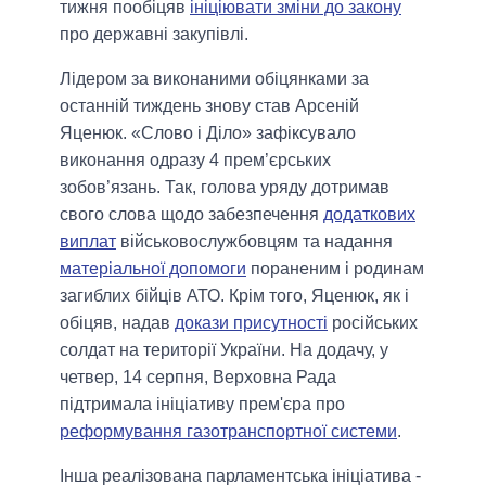
тижня пообіцяв
ініціювати зміни до закону
про державні закупівлі.
Лідером за виконаними обіцянками за
останній тиждень знову став Арсеній
Яценюк. «Слово і Діло» зафіксувало
виконання одразу 4 прем’єрських
зобов’язань. Так, голова уряду дотримав
свого слова щодо забезпечення
додаткових
виплат
військовослужбовцям та надання
матеріальної допомоги
пораненим і родинам
загиблих бійців АТО. Крім того, Яценюк, як і
обіцяв, надав
докази присутності
російських
солдат на території України. На додачу, у
четвер, 14 серпня, Верховна Рада
підтримала ініціативу прем'єра про
реформування газотранспортної системи
.
Інша реалізована парламентська ініціатива -