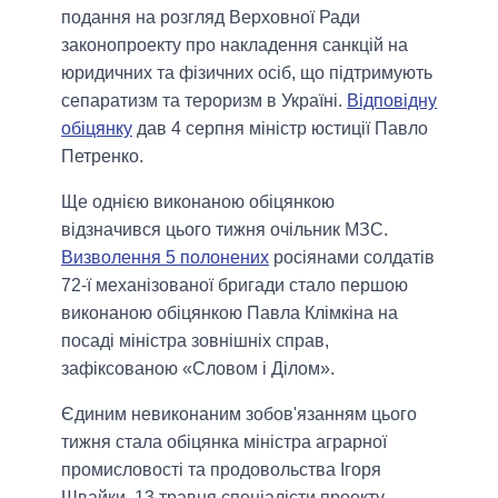
подання на розгляд Верховної Ради
законопроекту про накладення санкцій на
юридичних та фізичних осіб, що підтримують
сепаратизм та тероризм в Україні.
Відповідну
обіцянку
дав 4 серпня міністр юстиції Павло
Петренко.
Ще однією виконаною обіцянкою
відзначився цього тижня очільник МЗС.
Визволення 5 полонених
росіянами солдатів
72-ї механізованої бригади стало першою
виконаною обіцянкою Павла Клімкіна на
посаді міністра зовнішніх справ,
зафіксованою «Словом і Ділом».
Єдиним невиконаним зобов'язанням цього
тижня стала обіцянка міністра аграрної
промисловості та продовольства Ігоря
Швайки. 13 травня спеціалісти проекту