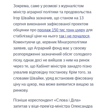
Зокрема, саме у розмові з журналістом
міністр аграрної політики та продовольства
Ігор Швайка зазначив, що станом на 13
серпня виконання зафіксованої проектом
обіцянки про
продаж 150 тис тонн цукру
для
стабілізації ціни на нього
так і не почалося
.
Коментуючи це, кервник Мінагрополітики
заявив, що Аграрний фонд має у своєму
розпорядженні зазначений обсяг солодкого
піску, однак досі не вийшов з ним на ринок
через те, що Кабінет міністрів занадто пізно
ухвалив відповідну постанову. Крім того, за
словами Швайки, уряд встановив фіксовану
ціну на цукор, яка може виявитися вищою за
ринкову.
Пізніше кореспондент «Слова і Діла»
запитав у віце-прем'єр-міністра Олександра