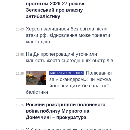
протягом 2026-27 років» –
Зеленський про власну
антибалістику
Херсон залишився без світла після
16:03
атаки рф, відновлення може тривати
кілька днів
На Дніпропетровщині уточнили
15:55
кількість жертв сьогоднішніх обстрілів
Полювання
АВТОРСЬКА КОЛОНКА
15:28
за «Іскандером»: чи можна
його знищити без власної
балістики
Росіяни розстріляли полоненого
15:15
воїна поблизу Мирного на
Донеччині – прокуратура
У Києві засудили жінку, яка підірвала