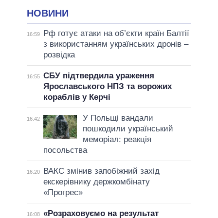
НОВИНИ
Рф готує атаки на об’єкти країн Балтії
16:59
з використанням українських дронів –
розвідка
СБУ підтвердила ураження
16:55
Ярославського НПЗ та ворожих
кораблів у Керчі
У Польщі вандали
16:42
пошкодили український
меморіал: реакція
посольства
ВАКС змінив запобіжний захід
16:20
екскерівнику держкомбінату
«Прогрес»
«Розраховуємо на результат
16:08