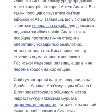
Обіцянки силового блоку уряду продовжив
міністр внутрішніх справ Арсен Аваков. Він
також пообіцяв опікуватися сім’ями
військових АТО, заявивши, що у складі МВС
з’явиться
спеціальна служба
для допомоги
родинам загиблих воїнів. Аваков також
пообіцяв протягом тижня створити
оперативну ескадрилью
безпілотних
літальних апаратів. Висловився міністр і
стосовно «гуманітарного конвою» з
Російської Федерації, заявивши, що він
не
перетне кордон
на Харківщині.
Свій гуманітарний вантаж відправила на
Донбас і Україна. У зв’язку з цим «Слово і
Діло» зареєструвало обіцянку міністра
інфраструктури Максима Бурбака
відзвітувати про кошти
, витрачені на конвой
гуманітарної допомоги Луганську.