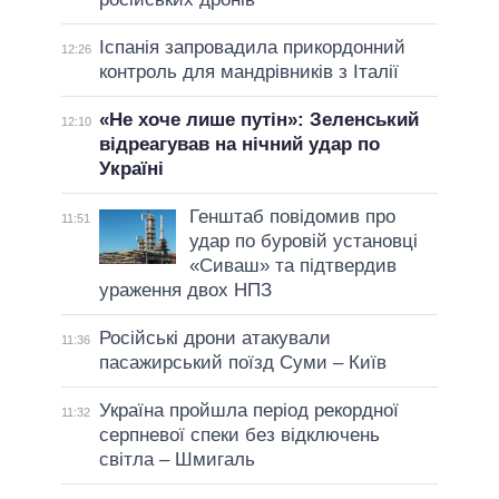
Іспанія запровадила прикордонний
12:26
контроль для мандрівників з Італії
«Не хоче лише путін»: Зеленський
12:10
відреагував на нічний удар по
Україні
Генштаб повідомив про
11:51
удар по буровій установці
«Сиваш» та підтвердив
ураження двох НПЗ
Російські дрони атакували
11:36
пасажирський поїзд Суми – Київ
Україна пройшла період рекордної
11:32
серпневої спеки без відключень
світла – Шмигаль