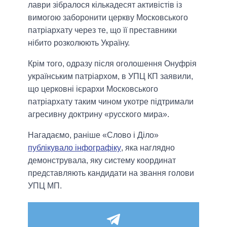
лаври зібралося кількадесят активістів із
вимогою заборонити церкву Московського
патріархату через те, що її преставники
нібито розколюють Україну.
Крім того, одразу після оголошення Онуфрія
українським патріархом, в УПЦ КП заявили,
що церковні ієрархи Московського
патріархату таким чином укотре підтримали
агресивну доктрину «русского мира».
Нагадаємо, раніше «Слово і Діло»
публікувало інфографіку
, яка наглядно
демонструвала, яку систему координат
представляють кандидати на звання голови
УПЦ МП.