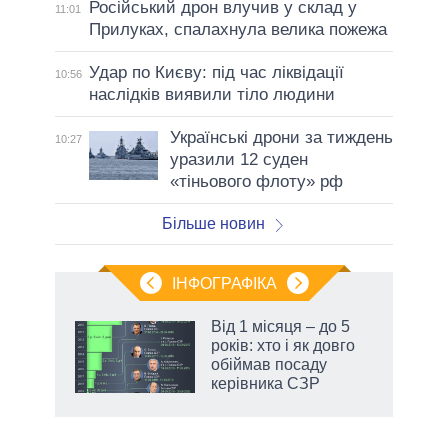
Російський дрон влучив у склад у
11:01
Прилуках, спалахнула велика пожежа
Удар по Києву: під час ліквідації
10:56
наслідків виявили тіло людини
Українські дрони за тиждень
10:27
уразили 12 суден
«тіньового флоту» рф
Більше новин
ІНФОГРАФІКА
жет
Від 1 місяця – до 5
років: хто і як довго
ків
обіймав посаду
керівника СЗР
аспі