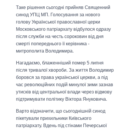
Таке рішення сьогодні прийняв Священний
синод УПЦ МП. Голосування за нового
голову Української православної церки
Московського патріархату відбулося одразу
після служби на честь сороковин від дня
смерті попереднього її керівника -
митрополита Володимира.
Нагадаємо, блаженніший помер 5 липня
після тривалої хвороби. За життя Володимир
боровся за права української церкви, а під
час революційних подій минулої зими зазнав
утисків від центральної влади через відмову
підтримувати політику Віктора Януковича.
Варто відзначити, що сьогоднішній синод
пікетували прихильники Київського
патріархату. Вдень під стінами Печерської