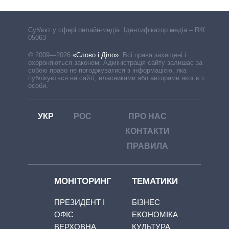
Cуб'єкт у сфері онлайн-медіа. Ідентифікатор медіа – R40-
05063
© 2009—2026
«Слово і Діло»
.
Всі права захищені і
охороняються законом. Адміністрація сайту залишає за
собою право не погоджуватися з інформацією, яка
публікується на сайті, власниками або авторами якої є треті
особи.
УКР
РОС
ПРО НАС
КОНТАКТИ
ПРАВИЛА
МОНІТОРИНГ
ТЕМАТИКИ
ПРЕЗИДЕНТ І
БІЗНЕС
ОФІС
ЕКОНОМІКА
ВЕРХОВНА
КУЛЬТУРА