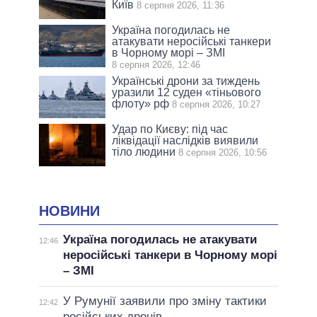
Київ
8 серпня 2026, 11:36
Україна погодилась не
атакувати неросійські танкери
в Чорному морі – ЗМІ
8 серпня 2026, 12:46
Українські дрони за тиждень
уразили 12 суден «тіньового
флоту» рф
8 серпня 2026, 10:27
Удар по Києву: під час
ліквідації наслідків виявили
тіло людини
8 серпня 2026, 10:56
НОВИНИ
Україна погодилась не атакувати
12:46
неросійські танкери в Чорному морі
– ЗМІ
У Румунії заявили про зміну тактики
12:42
російських дронів