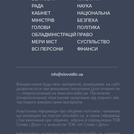
РАДА
НАУКА
КАБІНЕТ
НАЦІОНАЛЬНА
МІНІСТРІВ
БЕЗПЕКА
ГОЛОВИ
ПОЛІТИКА
ОБЛАДМІНІСТРАЦІЙ
ПРАВО
МЕРИ МІСТ
СУСПІЛЬСТВО
ВСІ ПЕРСОНИ
ФІНАНСИ
info@slovoidilo.ua
Використання будь-яких матеріалів, розміщених на сайті,
дозволяється при вказуванні посилання (для інтернет-видань
— гіперпосилання) на www.slovoidilo.ua. Посилання
(гіперпосилання) обов’язкове незалежно від повного або
часткового використання матеріалів.
Аналітична інформація про обіцянки політиків і чиновників,
що розміщені на порталі slovoidilo.ua, а також інформація про
стан виконання цих обіцянок, зібрана й опрацьована ТОВ «ІА
Слово і Діло» і є власністю ТОВ «ІА Слово і Діло».
Інфографіки, розміщені на порталі slovoidilo.ua, створені ГО