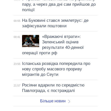
пару, а через два дні сам прийшов до
поліції
На Буковині стався землетрус: де
00:55
зафіксували поштовхи
«Вражаючі втрати»:
00:41
Зеленський оцінив
результати 40-денної
операції проти рф
Іспанська розвідка попередила про
23:55
нову спробу масового прориву
мігрантів до Сеути
Росіяни вдарили по середмістю
21:57
Павлограда, є постраждалі
Більше новин