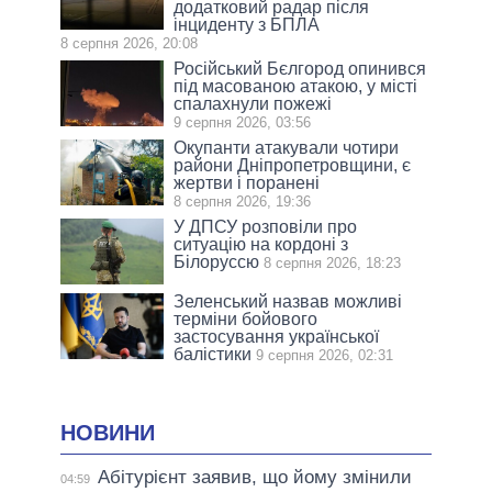
додатковий радар після
інциденту з БПЛА
8 серпня 2026, 20:08
Російський Бєлгород опинився
під масованою атакою, у місті
спалахнули пожежі
9 серпня 2026, 03:56
Окупанти атакували чотири
райони Дніпропетровщини, є
жертви і поранені
8 серпня 2026, 19:36
У ДПСУ розповіли про
ситуацію на кордоні з
Білоруссю
8 серпня 2026, 18:23
Зеленський назвав можливі
терміни бойового
застосування української
балістики
9 серпня 2026, 02:31
НОВИНИ
Абітурієнт заявив, що йому змінили
04:59