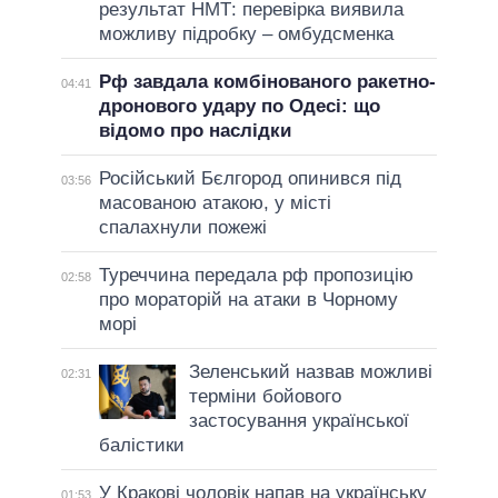
результат НМТ: перевірка виявила
можливу підробку – омбудсменка
Рф завдала комбінованого ракетно-
04:41
дронового удару по Одесі: що
відомо про наслідки
Російський Бєлгород опинився під
03:56
масованою атакою, у місті
спалахнули пожежі
Туреччина передала рф пропозицію
02:58
про мораторій на атаки в Чорному
морі
Зеленський назвав можливі
02:31
терміни бойового
застосування української
балістики
У Кракові чоловік напав на українську
01:53