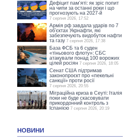
Дефіцит пам’яті: як зріс попит
на чипи за останні роки і що
прогнозують на 2027-й
7 серпня 2026, 17:52
Армія рф завдала ударів по 7
об'єктах Укрнафти, які
забезпечують видобуток нафти
та газу
7 серпня 2026, 17:38
База ФСБ та 6 суден
«тіньового флоту»: СБС
атакували понад 100 ворожих
цілей росіян
7 серпня 2026, 18:05
Сенат США підтримав
законопроєкт про «пекельні
санкції» проти росії
7 серпня 2026, 20:55
Міграційна криза в Сеуті: Італія
поки не буде скасовувати
прикордонний контроль з
Іспанією
7 серпня 2026, 20:19
НОВИНИ