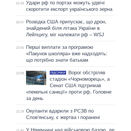
Удари рф по портах можуть удвічі
01:59
скоротити експорт українського зерна
Розвідка США припускає, що дрон,
00:57
знайдений біля літака України в
Лейпцигу, міг належати рф – WSJ
Перші виплати за програмою
23:56
«Пакунок школяра» вже надходять:
що потрібно знати батькам
Ворог обстріляв
ПІДСУМКИ
23:09
стадіон «Чорноморець», а
Сенат США підтримав
«пекельні санкції» проти рф. Головне
за день
Окупанти вдарили з РСЗВ по
22:29
Слов'янську, є жертва і поранені
У Німеччині над військовою базою, де
21:45