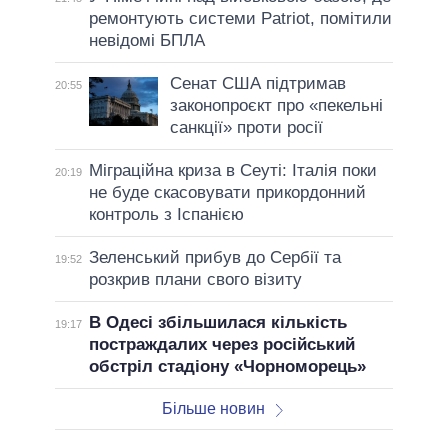
ремонтують системи Patriot, помітили
невідомі БПЛА
Сенат США підтримав
20:55
законопроєкт про «пекельні
санкції» проти росії
Міграційна криза в Сеуті: Італія поки
20:19
не буде скасовувати прикордонний
контроль з Іспанією
Зеленський прибув до Сербії та
19:52
розкрив плани свого візиту
В Одесі збільшилася кількість
19:17
постраждалих через російський
обстріл стадіону «Чорноморець»
Більше новин