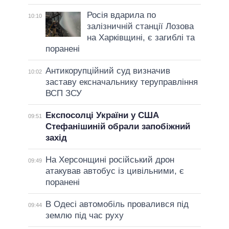
Росія вдарила по
10:10
залізничній станції Лозова
на Харківщині, є загиблі та
поранені
Антикорупційний суд визначив
10:02
заставу ексначальнику теруправління
ВСП ЗСУ
Експосолці України у США
09:51
Стефанішиній обрали запобіжний
захід
На Херсонщині російський дрон
09:49
атакував автобус із цивільними, є
поранені
В Одесі автомобіль провалився під
09:44
землю під час руху