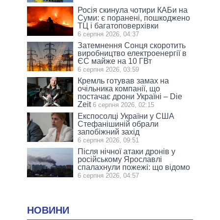
Росія скинула чотири КАБи на
Суми: є поранені, пошкоджено
ТЦ і багатоповерхівки
6 серпня 2026, 04:37
Затемнення Сонця скоротить
виробництво електроенергії в
ЄС майже на 10 ГВт
6 серпня 2026, 03:59
Кремль готував замах на
очільника компанії, що
постачає дрони Україні – Die
Zeit
6 серпня 2026, 02:15
Експосолці України у США
Стефанішиній обрали
запобіжний захід
6 серпня 2026, 09:51
Після нічної атаки дронів у
російському Ярославлі
спалахнули пожежі: що відомо
6 серпня 2026, 04:57
НОВИНИ