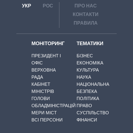
УКР
РОС
ПРО НАС
КОНТАКТИ
ПРАВИЛА
МОНІТОРИНГ
ТЕМАТИКИ
ПРЕЗИДЕНТ І
БІЗНЕС
ОФІС
ЕКОНОМІКА
ВЕРХОВНА
КУЛЬТУРА
РАДА
НАУКА
КАБІНЕТ
НАЦІОНАЛЬНА
МІНІСТРІВ
БЕЗПЕКА
ГОЛОВИ
ПОЛІТИКА
ОБЛАДМІНІСТРАЦІЙ
ПРАВО
МЕРИ МІСТ
СУСПІЛЬСТВО
ВСІ ПЕРСОНИ
ФІНАНСИ