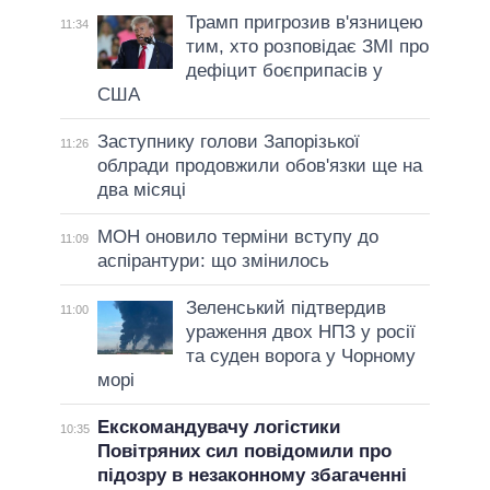
Трамп пригрозив в'язницею
11:34
тим, хто розповідає ЗМІ про
дефіцит боєприпасів у
США
Заступнику голови Запорізької
11:26
облради продовжили обов'язки ще на
два місяці
МОН оновило терміни вступу до
11:09
аспірантури: що змінилось
Зеленський підтвердив
11:00
ураження двох НПЗ у росії
та суден ворога у Чорному
морі
Екскомандувачу логістики
10:35
Повітряних сил повідомили про
підозру в незаконному збагаченні