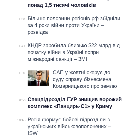
понад 1,5 тисячі чоловіків
Більше половини регіонів рф збідніли
11:58
за 4 роки війни проти України –
розвідка
КНДР заробила близько $22 млрд від
11:41
початку війни в Україні попри
міжнародні санкції – ЗМІ
САП у жовтні скерує до
11:20
суду справу бізнесмена
Комарницького про землю
Спецпідрозділ ГУР знищив ворожий
10:58
комплекс «Панцирь-С1» у Криму
Росія формує бойові підрозділи з
10:45
українських військовополонених –
ISW