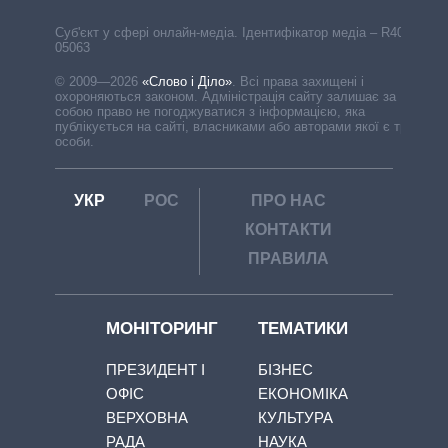
Cуб'єкт у сфері онлайн-медіа. Ідентифікатор медіа – R40-
05063
© 2009—2026
«Слово і Діло»
.
Всі права захищені і
охороняються законом. Адміністрація сайту залишає за
собою право не погоджуватися з інформацією, яка
публікується на сайті, власниками або авторами якої є треті
особи.
УКР
РОС
ПРО НАС
КОНТАКТИ
ПРАВИЛА
МОНІТОРИНГ
ТЕМАТИКИ
ПРЕЗИДЕНТ І
БІЗНЕС
ОФІС
ЕКОНОМІКА
ВЕРХОВНА
КУЛЬТУРА
РАДА
НАУКА