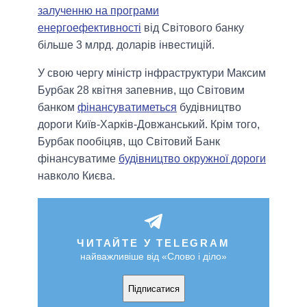
залученню на програми
енергоефективності
від Світового банку
більше 3 млрд. доларів інвестицій.
У свою чергу міністр інфраструктури Максим
Бурбак 28 квітня запевнив, що Світовим
банком
фінансуватиметься
будівництво
дороги Київ-Харків-Довжанський. Крім того,
Бурбак пообіцяв, що Світовий Банк
фінансуватиме
будівництво окружної дороги
навколо Києва.
ЧИТАЙТЕ У TELEGRAM
найважливіше від «Слово і діло»
Підписатися