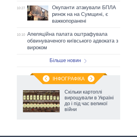
Окупанти атакували БПЛА
10:27
ринок на на Сумщині, є
важкопоранені
Апеляційна палата оштрафувала
10:10
обвинуваченого київського адвоката з
вироком
Більше новин
ІНФОГРАФІКА
и на
Скільки картоплі
вирощували в Україні
а
до і під час великої
війни