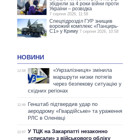
збідніли за 4 роки війни проти
України – розвідка
7 серпня 2026, 11:58
Спецпідрозділ ГУР знищив
ворожий комплекс «Панцирь-
С1» у Криму
7 серпня 2026, 10:58
НОВИНИ
«Укрзалізниця» змінила
12:58
маршрути низки потягів
через безпекову ситуацію у
східних регіонах
Генштаб підтвердив удар по
12:49
аеродрому «Гвардійське» та ураження
РЛС в Оленівці
У ТЦК на Закарпатті незаконно
12:07
«списали» з військового обліку