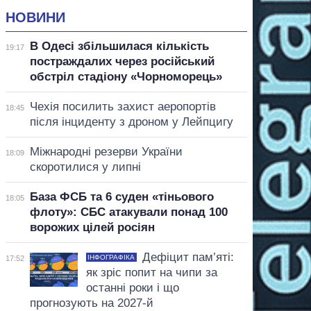
НОВИНИ
В Одесі збільшилася кількість
19:17
постраждалих через російський
обстріл стадіону «Чорноморець»
Чехія посилить захист аеропортів
18:45
після інциденту з дроном у Лейпцигу
Міжнародні резерви України
18:09
скоротилися у липні
База ФСБ та 6 суден «тіньового
18:05
флоту»: СБС атакували понад 100
ворожих цілей росіян
Дефіцит пам’яті:
ІНФОГРАФІКА
17:52
як зріс попит на чипи за
останні роки і що
прогнозують на 2027-й