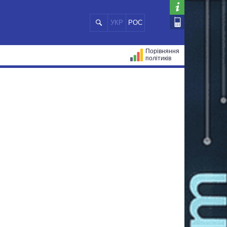
УКР
РОС
Порівняння
політиків
ЦІЙ
МЕРИ МІСТ
ВСІ ПЕРСОНИ