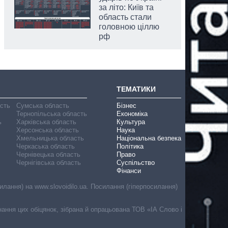
за літо: Київ та
область стали
головною ціллю
рф
ТЕМАТИКИ
асть
Сумська область
Бізнес
Тернопільська область
Економіка
ь
Харківська область
Культура
Херсонська область
Наука
Хмельницька область
Національна безпека
Черкаська область
Політика
Чернівецька область
Право
Чернігівська область
Суспільство
Фінанси
лання) на www.slovoidilo.ua. Посилання (гіперпосилання)
онання цих обіцянок, зібрана й опрацьована ТОВ «ІА Слово і