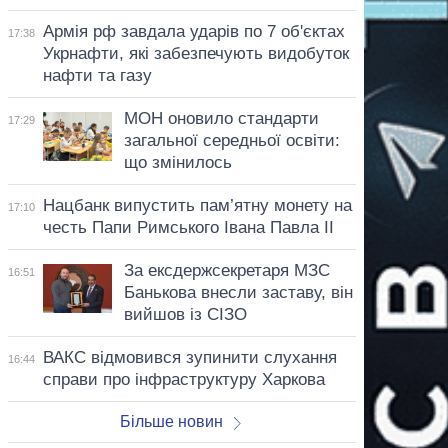
Армія рф завдала ударів по 7 об'єктах
17:38
Укрнафти, які забезпечують видобуток
нафти та газу
МОН оновило стандарти
17:29
загальної середньої освіти:
що змінилось
Нацбанк випустить пам’ятну монету на
17:10
честь Папи Римського Івана Павла II
За ексдержсекретаря МЗС
16:51
Банькова внесли заставу, він
вийшов із СІЗО
ВАКС відмовився зупинити слухання
16:44
справи про інфраструктуру Харкова
Більше новин