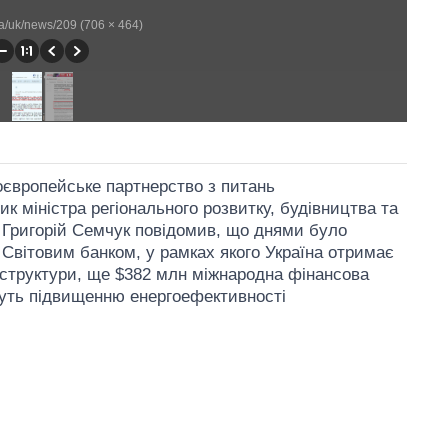
ua/uk/news/209 (706 × 464)
ноєвропейське партнерство з питань
ик міністра регіонального розвитку, будівництва та
 Григорій Семчук повідомив, що днями було
 Світовим банком, у рамках якого Україна отримає
аструктури, ще $382 млн міжнародна фінансова
муть підвищенню енергоефективності