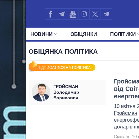
НОВИНИ
ОБIЦЯНКИ
ПОЛIТИКИ
УСІ ПОЛІТИКИ
ПРЕЗИДЕНТ І ОФ
ОБІЦЯНКА ПОЛІТИКА
ПІДПИСАТИСЯ НА ПОЛІТИКА
Гройсма
ГРОЙСМАН
від Сві
Володимир
енергое
Борисович
10 квітня 
Гройсман
енергоефе
доларів ін
Сказано 10 к