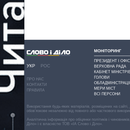
МОНІТОРИНГ
ПРЕЗИДЕНТ І ОФІС
УКР
РОС
ВЕРХОВНА РАДА
КАБІНЕТ МІНІСТРІ
ГОЛОВИ
ПРО НАС
ОБЛАДМІНІСТРАЦІ
КОНТАКТИ
МЕРИ МІСТ
ПРАВИЛА
ВСІ ПЕРСОНИ
Використання будь-яких матеріалів, розміщених на сайті,
обов’язкове незалежно від повного або часткового викори
Аналітична інформація про обіцянки політиків і чиновників
Діло» і є власністю ТОВ «ІА Слово і Діло».