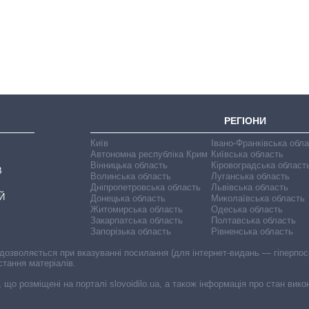
довго обіймав
посаду керівника
СЗР
РЕГІОНИ
Київ
Івано-Франківська обл
Автономна республіка Крим
Київська область
Вінницька область
Кіровоградська област
В
Волинська область
Луганська область
Дніпропетровська область
Львівська область
Й
Донецька область
Миколаївська область
Житомирська область
Одеська область
Закарпатська область
Полтавська область
Запорізька область
Рівненська область
 дозволяється при вказуванні посилання (для інтернет-видань — гіперпоси
стання матеріалів.
, що розміщені на порталі slovoidilo.ua, а також інформація про стан вик