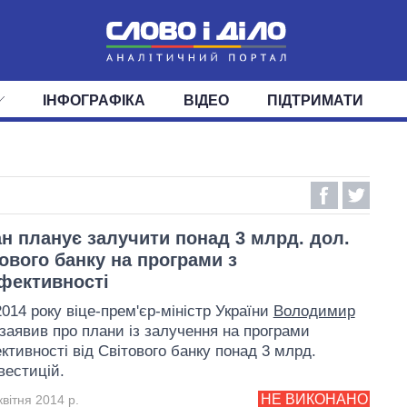
ІНФОГРАФІКА
ВІДЕО
ПІДТРИМАТИ
ІС
СТРІЧКА
ВЕРХОВНА РАДА
ПОДІЇ
СТАТТІ
КАБІНЕТ МІНІСТРІВ
ДУМКИ
ОГЛЯДИ
ГОЛОВИ ОБЛАДМІНІСТРА
ДАЙДЖЕСТИ
ПОЛІТИКА
ДЕПУТАТИ
ЕКОНОМІКА
КОМІТЕТИ
СУСПІЛЬСТВО
ФРАКЦІЇ
ОКРУГИ
СВІТ
н планує залучити понад 3 млрд. дол.
тового банку на програми з
фективності
2014 року віце-прем'єр-міністр України
Володимир
заявив про плани із залучення на програми
ктивності від Світового банку понад 3 млрд.
вестицій.
НЕ ВИКОНАНО
вітня 2014 р.