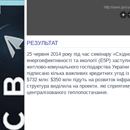
http://saee.gov.
РЕЗУЛЬТАТ
25 червня 2014 року під час семінару «Схід
енергоефективності та екології (E5P) заступн
житлово-комунального господарства України
підписано кілька важливих кредитних угод із
$732 млн: $350 млн підуть на розвиток інфр
структура виділила на проекти, які сприяти
централізованого теплопостачання.