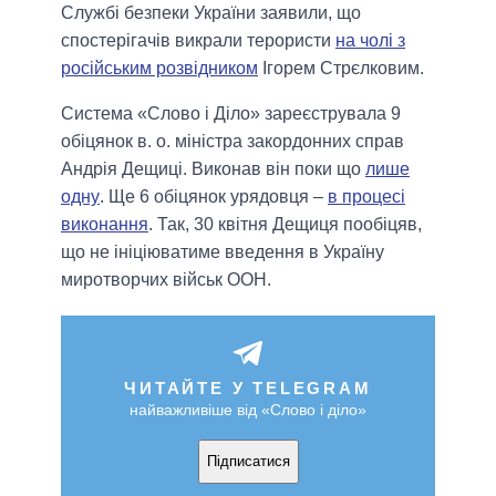
Службі безпеки України заявили, що
спостерігачів викрали терористи
на чолі з
російським розвідником
Ігорем Стрєлковим.
Система «Слово і Діло» зареєструвала 9
обіцянок в. о. міністра закордонних справ
Андрія Дещиці. Виконав він поки що
лише
одну
. Ще 6 обіцянок урядовця –
в процесі
виконання
. Так, 30 квітня Дещиця пообіцяв,
що не ініціюватиме введення в Україну
миротворчих військ ООН.
ЧИТАЙТЕ У TELEGRAM
найважливіше від «Слово і діло»
Підписатися