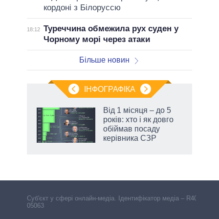
кордоні з Білоруссю
Туреччина обмежила рух суден у
18:12
Чорному морі через атаки
Більше новин
ІНФОГРАФІКА
жет
Від 1 місяця – до 5
років: хто і як довго
ків
обіймав посаду
керівника СЗР
Cуб'єкт у сфері онлайн-медіа. Ідентифікатор медіа – R40-
05063