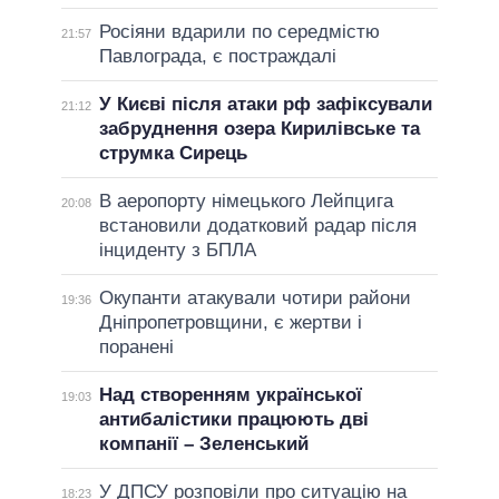
Росіяни вдарили по середмістю
21:57
Павлограда, є постраждалі
У Києві після атаки рф зафіксували
21:12
забруднення озера Кирилівське та
струмка Сирець
В аеропорту німецького Лейпцига
20:08
встановили додатковий радар після
інциденту з БПЛА
Окупанти атакували чотири райони
19:36
Дніпропетровщини, є жертви і
поранені
Над створенням української
19:03
антибалістики працюють дві
компанії – Зеленський
У ДПСУ розповіли про ситуацію на
18:23