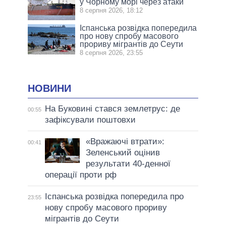
у Чорному морі через атаки
8 серпня 2026, 18:12
Іспанська розвідка попередила
про нову спробу масового
прориву мігрантів до Сеути
8 серпня 2026, 23:55
НОВИНИ
На Буковині стався землетрус: де
00:55
зафіксували поштовхи
«Вражаючі втрати»:
00:41
Зеленський оцінив
результати 40-денної
операції проти рф
Іспанська розвідка попередила про
23:55
нову спробу масового прориву
мігрантів до Сеути