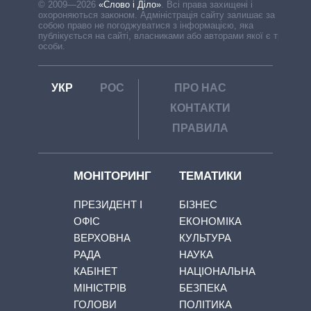
© 2009—2026
«Слово і Діло»
.
Всі права захищені і
охороняються законом. Адміністрація сайту залишає за
собою право не погоджуватися з інформацією, яка
публікується на сайті, власниками або авторами якої є треті
особи.
УКР
РОС
ПРО НАС
КОНТАКТИ
ПРАВИЛА
МОНІТОРИНГ
ТЕМАТИКИ
ПРЕЗИДЕНТ І
БІЗНЕС
ОФІС
ЕКОНОМІКА
ВЕРХОВНА
КУЛЬТУРА
РАДА
НАУКА
КАБІНЕТ
НАЦІОНАЛЬНА
МІНІСТРІВ
БЕЗПЕКА
ГОЛОВИ
ПОЛІТИКА