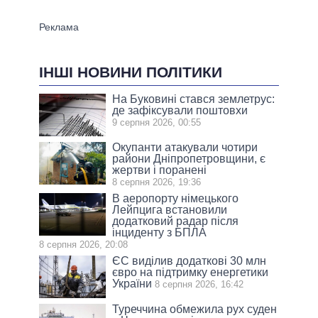
ІНШІ НОВИНИ ПОЛІТИКИ
На Буковині стався землетрус:
де зафіксували поштовхи
9 серпня 2026, 00:55
Окупанти атакували чотири
райони Дніпропетровщини, є
жертви і поранені
8 серпня 2026, 19:36
В аеропорту німецького
Лейпцига встановили
додатковий радар після
інциденту з БПЛА
8 серпня 2026, 20:08
ЄС виділив додаткові 30 млн
євро на підтримку енергетики
України
8 серпня 2026, 16:42
Туреччина обмежила рух суден