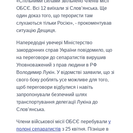
«Спільними силами звільнено членів місії
ОБСЄ. Всі 12 виїхали зі Слов’янська. Ще
один доказ того, що терористи там
слухаються тільки Росію», - прокоментував
ситуацію Дещиця.
Напередодні увечері Міністерство
закордонних справ України повідомило, що
на переговори до сепаратистів вирушив
Уповноважений з прав людини в РФ
Володимир Лукін. У відомстві заявили, що зі
свого боку роблять усе можливе для того,
щоб переговори відбулися і навіть
запропонували безпечний шлях
транспортування делегації Лукіна до
Слов’янська.
Члени військової місії ОБСЄ перебували
у
полоні сепаратистів
з 25 квітня. Пізніше в