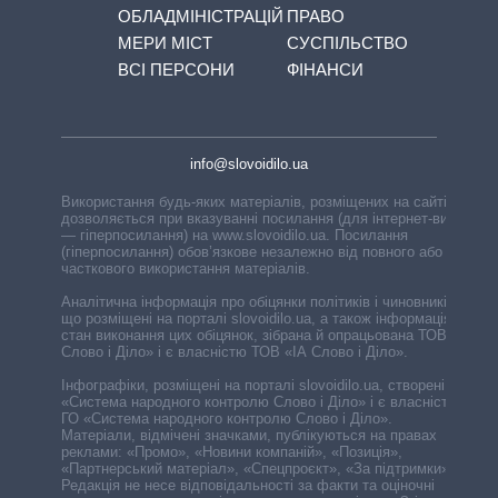
ОБЛАДМІНІСТРАЦІЙ
ПРАВО
МЕРИ МІСТ
СУСПІЛЬСТВО
ВСІ ПЕРСОНИ
ФІНАНСИ
info@slovoidilo.ua
Використання будь-яких матеріалів, розміщених на сайті,
дозволяється при вказуванні посилання (для інтернет-видань
— гіперпосилання) на www.slovoidilo.ua. Посилання
(гіперпосилання) обов’язкове незалежно від повного або
часткового використання матеріалів.
Аналітична інформація про обіцянки політиків і чиновників,
що розміщені на порталі slovoidilo.ua, а також інформація про
стан виконання цих обіцянок, зібрана й опрацьована ТОВ «ІА
Слово і Діло» і є власністю ТОВ «ІА Слово і Діло».
Інфографіки, розміщені на порталі slovoidilo.ua, створені ГО
«Система народного контролю Слово і Діло» і є власністю
ГО «Система народного контролю Слово і Діло».
Матеріали, відмічені значками, публікуються на правах
реклами: «Промо», «Новини компаній», «Позиція»,
«Партнерський матеріал», «Спецпроєкт», «За підтримки».
Редакція не несе відповідальності за факти та оціночні