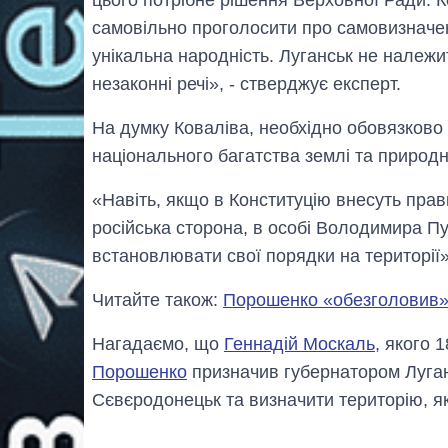
цього потрібне рішення Верховної Ради. К
самовільно проголосити про самовизначенн
унікальна народність. Луганськ не належит
незаконні речі», - стверджує експерт.
На думку Коваліва, необхідно обовязково
національного багатства землі та природн
«Навіть, якщо в Конституцію внесуть правк
російська сторона, в особі Володимира Пу
встановлювати свої порядки на території»,
Читайте також:
Порошенко «обезголовив» 1
Нагадаємо, що
Геннадій Москаль
,
якого 1
Порошенко
призначив губернатором Луга
Сєвєродонецьк та визначити територію, я