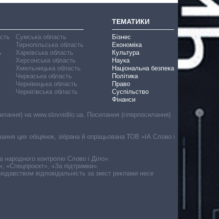
ТЕМАТИКИ
асть
Сумська область
Бізнес
Тернопільська область
Економіка
ь
Харківська область
Культура
Херсонська область
Наука
Хмельницька область
Національна безпека
Черкаська область
Політика
Чернівецька область
Право
Чернігівська область
Суспільство
Фінанси
лання) на www.slovoidilo.ua. Посилання (гіперпосилання)
онання цих обіцянок, зібрана й опрацьована ТОВ «ІА Слово і
ма народного контролю Слово і Діло».
», «Спецпроєкт», «За підтримки».
онодавством відповідальність за зміст реклами несе