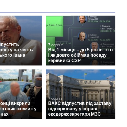
ипустить
7 серпня
онету на честь
Від 1 місяця – до 5 років: хто
кого Івана
і як довго обіймав посаду
керівника СЗР
7 серпня
онці викрили
ВАКС відпустив під заставу
янтські схеми» у
підозрювану у справі
онах
ексдержсекретаря МЗС