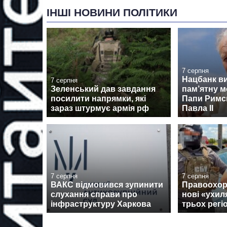
ІНШІ НОВИНИ ПОЛІТИКИ
7 серпня
Нацбанк в
7 серпня
Зеленський дав завдання
пам’ятну м
посилити напрямки, які
Папи Римсь
зараз штурмує армія рф
Павла II
7 серпня
7 серпня
ВАКС відмовився зупинити
Правоохор
слухання справи про
нові «ухил
інфраструктуру Харкова
трьох регі