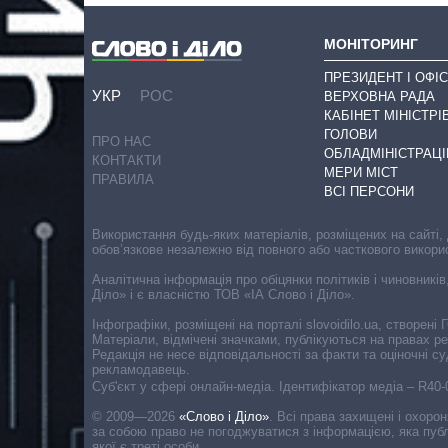
МОНІТОРИНГ
ПРЕЗИДЕНТ І ОФІС
УКР
РОС
ВЕРХОВНА РАДА
КАБІНЕТ МІНІСТРІ
ГОЛОВИ
ПРО НАС
ОБЛАДМІНІСТРАЦІ
КОНТАКТИ
МЕРИ МІСТ
ПРАВИЛА
ВСІ ПЕРСОНИ
Використання будь-яких матеріалів, розміщених на сайті,
обов’язкове незалежно від повного або часткового викори
Аналітична інформація про обіцянки політиків і чиновників
Діло» і є власністю ТОВ «ІА Слово і Діло».
Інфографіки, розміщені на порталі slovoidilo.ua, створен
Матеріали, відмічені значками, публікуються на правах р
Редакція не несе відповідальності за факти та оціночні 
рекламодавець.
Cуб'єкт у сфері онлайн-медіа. Ідентифікатор медіа – R40
© 2009—2026
«Слово і Діло»
.
Всі права захищені і охоро
за собою право не погоджуватися з інформацією, яка публ
якої є треті особи.