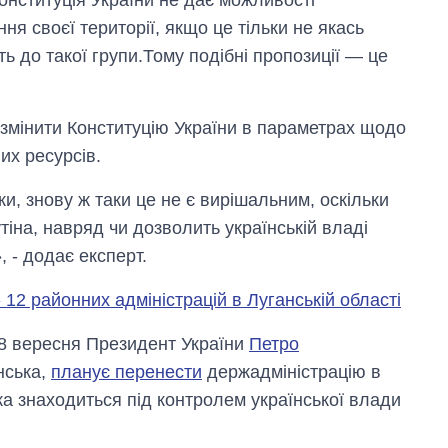
онституція України не дає можливості
я своєї території, якщо це тільки не якась
ь до такої групи.Тому подібні пропозиції — це
 змінити Конституцію України в параметрах щодо
их ресурсів.
и, знову ж таки це не є вирішальним, оскільки
тіна, навряд чи дозволить українській владі
 - додає експерт.
2 районних адміністрацій в Луганській області
Від 1 місяця – до 5
років: хто і як
8 вересня Президент України
Петро
довго обіймав
нська,
планує перенести
держадміністрацію в
посаду керівника
СЗР
ка знаходиться під контролем української влади