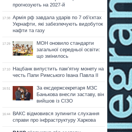
прогнозують на 2027-й
Армія рф завдала ударів по 7 об'єктах
17:38
Укрнафти, які забезпечують видобуток
нафти та газу
МОН оновило стандарти
17:29
загальної середньої освіти:
що змінилось
Нацбанк випустить пам’ятну монету на
17:10
честь Папи Римського Івана Павла II
За ексдержсекретаря МЗС
16:51
Банькова внесли заставу, він
вийшов із СІЗО
ВАКС відмовився зупинити слухання
16:44
справи про інфраструктуру Харкова