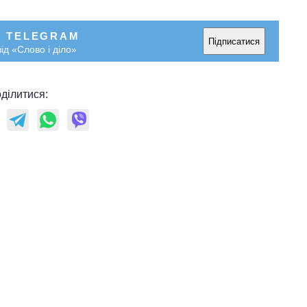
У TELEGRAM
Підписатися
ід «Слово і діло»
ділитися: