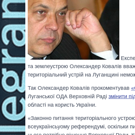
Експе
та землеустрою Олександер Ковалів вваж
територіальний устрій на Луганщині немо
Так Олександер Ковалів прокоментував
«
Луганської ОДА Верховній Раді
змінити п
області на користь України.
«Законно питання територіального устро
всеукраїнсьуому референдумі, оскільки пи