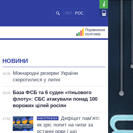
УКР
РОС
Порівняння
політиків
ЦІЙ
МЕРИ МІСТ
ВСІ ПЕРСОНИ
НОВИНИ
Міжнародні резерви України
18:09
скоротилися у липні
База ФСБ та 6 суден «тіньового
18:05
флоту»: СБС атакували понад 100
ворожих цілей росіян
Дефіцит пам’яті:
ІНФОГРАФІКА
17:52
як зріс попит на чипи за
останні роки і що