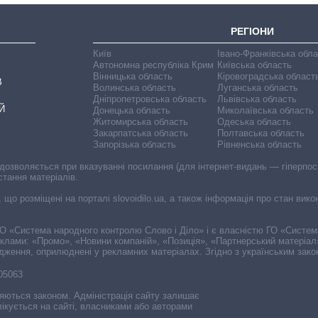
РЕГІОНИ
Київ
Івано-Франківська обл
Автономна республіка Крим
Київська область
Вінницька область
Кіровоградська област
В
Волинська область
Луганська область
Дніпропетровська область
Львівська область
Й
Донецька область
Миколаївська область
Житомирська область
Одеська область
Закарпатська область
Полтавська область
Запорізька область
Рівненська область
 дозволяється при вказуванні посилання (для інтернет-видань — гіперпоси
стання матеріалів.
, що розміщені на порталі slovoidilo.ua, а також інформація про стан вик
і ГО «Система народного контролю Слово і Діло» і є власністю ГО «Систе
еклами: «Промо», «Новини компаній», «Позиція», «Партнерський матеріал
судження, оприлюднені у рекламних матеріалах. Згідно з українським зак
-05063
няються законом. Адміністрація сайту залишає
ікується на сайті, власниками або авторами