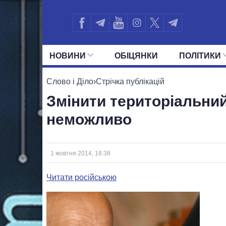
НОВИНИ
ОБIЦЯНКИ
ПОЛIТИКИ
УСІ ПОЛІТИКИ
ПРЕЗИДЕНТ І ОФ
Слово і Діло
›
Стрічка публікацій
Змінити територіальний
неможливо
1 жовтня 2014, 18:38
Читати російською