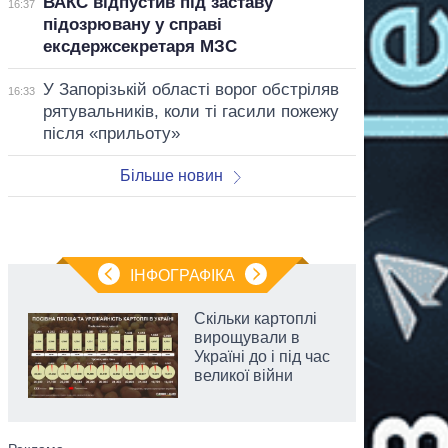
ВАКС відпустив під заставу
16:37
підозрювану у справі
ексдержсекретаря МЗС
У Запорізькій області ворог обстріляв
16:33
рятувальників, коли ті гасили пожежу
після «прильоту»
Більше новин
ІНФОГРАФІКА
Скільки картоплі
вирощували в
Україні до і під час
великої війни