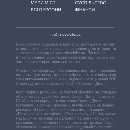
МЕРИ МІСТ
СУСПІЛЬСТВО
ВСІ ПЕРСОНИ
ФІНАНСИ
info@slovoidilo.ua
Використання будь-яких матеріалів, розміщених на сайті,
дозволяється при вказуванні посилання (для інтернет-видань
— гіперпосилання) на www.slovoidilo.ua. Посилання
(гіперпосилання) обов’язкове незалежно від повного або
часткового використання матеріалів.
Аналітична інформація про обіцянки політиків і чиновників,
що розміщені на порталі slovoidilo.ua, а також інформація про
стан виконання цих обіцянок, зібрана й опрацьована ТОВ «ІА
Слово і Діло» і є власністю ТОВ «ІА Слово і Діло».
Інфографіки, розміщені на порталі slovoidilo.ua, створені ГО
«Система народного контролю Слово і Діло» і є власністю
ГО «Система народного контролю Слово і Діло».
Матеріали, відмічені значками, публікуються на правах
реклами: «Промо», «Новини компаній», «Позиція»,
«Партнерський матеріал», «Спецпроєкт», «За підтримки».
Редакція не несе відповідальності за факти та оціночні
судження, оприлюднені у рекламних матеріалах. Згідно з
українським законодавством відповідальність за зміст