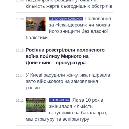
15:55
кількість жертв сьогоднішніх обстрілів
Полювання
АВТОРСЬКА КОЛОНКА
15:28
за «Іскандером»: чи можна
його знищити без власної
балістики
Росіяни розстріляли полоненого
15:15
воїна поблизу Мирного на
Донеччині – прокуратура
У Києві засудили жінку, яка підірвала
15:14
авто військового на замовлення
росіян
Як за 10 років
ІНФОГРАФІКА
15:12
змінилася кількість
вступників на бакалаврат,
магістратуру та аспірантуру