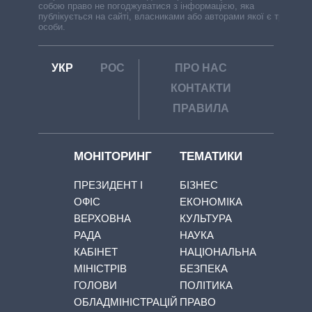
собою право не погоджуватися з інформацією, яка
публікується на сайті, власниками або авторами якої є треті
особи.
УКР
РОС
ПРО НАС
КОНТАКТИ
ПРАВИЛА
МОНІТОРИНГ
ТЕМАТИКИ
ПРЕЗИДЕНТ І
БІЗНЕС
ОФІС
ЕКОНОМІКА
ВЕРХОВНА
КУЛЬТУРА
РАДА
НАУКА
КАБІНЕТ
НАЦІОНАЛЬНА
МІНІСТРІВ
БЕЗПЕКА
ГОЛОВИ
ПОЛІТИКА
ОБЛАДМІНІСТРАЦІЙ
ПРАВО