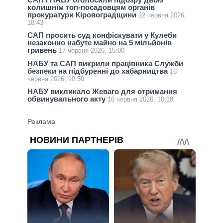
колишнім топ-посадовцям органів
прокуратури Кіровоградщини
22 червня 2026,
18:43
САП просить суд конфіскувати у Кулеби
незаконно набуте майно на 5 мільйонів
гривень
17 червня 2026, 15:00
НАБУ та САП викрили працівника Служби
безпеки на підбуренні до хабарництва
16
червня 2026, 10:50
НАБУ викликало Жеваго для отримання
обвинувального акту
16 червня 2026, 10:18