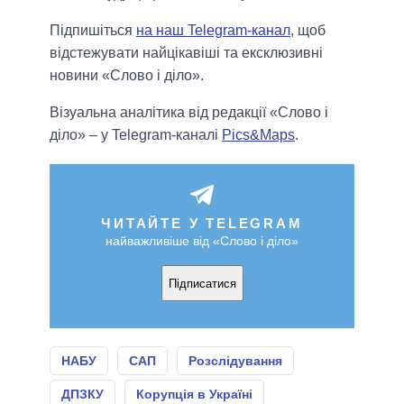
Підпишіться
на наш Telegram-канал
, щоб
відстежувати найцікавіші та ексклюзивні
новини «Слово і діло».
Візуальна аналітика від редакції «Слово і
діло» – у Telegram-каналі
Pics&Maps
.
ЧИТАЙТЕ У TELEGRAM
найважливіше від «Слово і діло»
Підписатися
НАБУ
САП
Розслідування
ДПЗКУ
Корупція в Україні