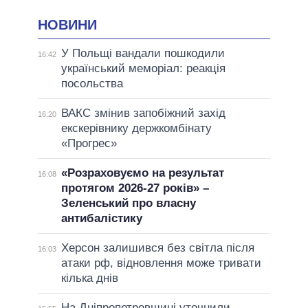
НОВИНИ
У Польщі вандали пошкодили
16:42
український меморіал: реакція
посольства
ВАКС змінив запобіжний захід
16:20
екскерівнику держкомбінату
«Прогрес»
«Розраховуємо на результат
16:08
протягом 2026-27 років» –
Зеленський про власну
антибалістику
Херсон залишився без світла після
16:03
атаки рф, відновлення може тривати
кілька днів
На Дніпропетровщині уточнили