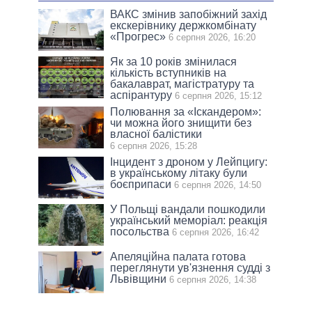
ВАКС змінив запобіжний захід
екскерівнику держкомбінату
«Прогрес»
6 серпня 2026, 16:20
Як за 10 років змінилася
кількість вступників на
бакалаврат, магістратуру та
аспірантуру
6 серпня 2026, 15:12
Полювання за «Іскандером»:
чи можна його знищити без
власної балістики
6 серпня 2026, 15:28
Інцидент з дроном у Лейпцигу:
в українському літаку були
боєприпаси
6 серпня 2026, 14:50
У Польщі вандали пошкодили
український меморіал: реакція
посольства
6 серпня 2026, 16:42
Апеляційна палата готова
переглянути ув'язнення судді з
Львівщини
6 серпня 2026, 14:38