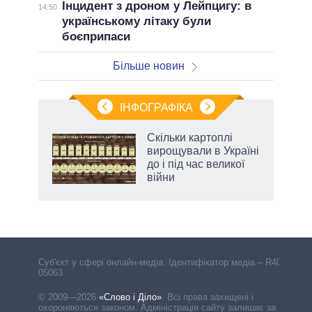
Інцидент з дроном у Лейпцигу: в
14:50
українському літаку були
боєприпаси
Більше новин
ІНФОГРАФІКА
и на
Скільки картоплі
вирощували в Україні
а
до і під час великої
війни
Cуб'єкт у сфері онлайн-медіа. Ідентифікатор медіа – R40-
05063
© 2009—2026
«Слово і Діло»
.
Всі права захищені і
охороняються законом. Адміністрація сайту залишає за