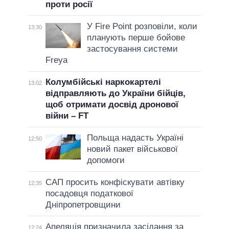
проти росії
У Fire Point розповіли, коли
13:30
планують перше бойове
застосування системи
Freya
Колумбійські наркокартелі
13:02
відправляють до України бійців,
щоб отримати досвід дронової
війни – FT
Польща надасть Україні
12:50
новий пакет військової
допомоги
САП просить конфіскувати автівку
12:35
посадовця податкової
Дніпропетровщини
Апеляція призначила засідання за
12:24