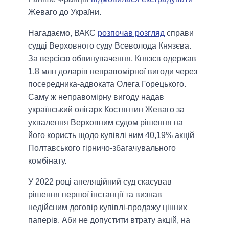
Жеваго до України.
Нагадаємо, ВАКС
розпочав розгляд
справи
судді Верховного суду Всеволода Князєва.
За версією обвинувачення, Князєв одержав
1,8 млн доларів неправомірної вигоди через
посередника-адвоката Олега Горецького.
Саму ж неправомірну вигоду надав
український олігарх Костянтин Жеваго за
ухвалення Верховним судом рішення на
його користь щодо купівлі ним 40,19% акцій
Полтавського гірничо-збагачувального
комбінату.
У 2022 році апеляційний суд скасував
рішення першої інстанції та визнав
недійсним договір купівлі-продажу цінних
паперів. Аби не допустити втрату акцій, на