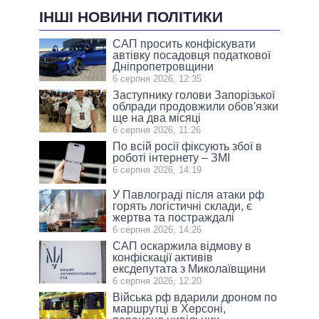
ІНШІ НОВИНИ ПОЛІТИКИ
САП просить конфіскувати
автівку посадовця податкової
Дніпропетровщини
6 серпня 2026, 12:35
Заступнику голови Запорізької
облради продовжили обов'язки
ще на два місяці
6 серпня 2026, 11:26
По всій росії фіксують збої в
роботі інтернету – ЗМІ
6 серпня 2026, 14:19
У Павлограді після атаки рф
горять логістичні склади, є
жертва та постраждалі
6 серпня 2026, 14:26
САП оскаржила відмову в
конфіскації активів
ексдепутата з Миколаївщини
6 серпня 2026, 12:20
Війська рф вдарили дроном по
маршрутці в Херсоні,