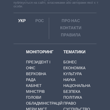
публікується на сайті, власниками або авторами якої є треті
особи.
УКР
РОС
ПРО НАС
КОНТАКТИ
ПРАВИЛА
МОНІТОРИНГ
ТЕМАТИКИ
ПРЕЗИДЕНТ І
БІЗНЕС
ОФІС
ЕКОНОМІКА
ВЕРХОВНА
КУЛЬТУРА
РАДА
НАУКА
КАБІНЕТ
НАЦІОНАЛЬНА
МІНІСТРІВ
БЕЗПЕКА
ГОЛОВИ
ПОЛІТИКА
ОБЛАДМІНІСТРАЦІЙ
ПРАВО
МЕРИ МІСТ
СУСПІЛЬСТВО