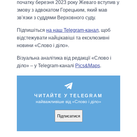
початку березня 2023 року Жеваго вступив у
змову з адвокатом Горецьким, який мав
зв'язки з суддями Верховного суду.
Підпишіться
на наш Telegram-канал
, щоб
відстежувати найцікавіші та ексклюзивні
новини «Слово і діло».
Візуальна аналітика від редакції «Слово і
діло» – у Telegram-каналі
Pics&Maps
.
ЧИТАЙТЕ У TELEGRAM
найважливіше від «Слово і діло»
Підписатися