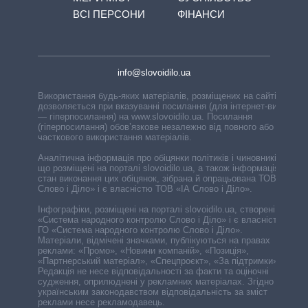
ВСІ ПЕРСОНИ
ФІНАНСИ
info@slovoidilo.ua
Використання будь-яких матеріалів, розміщених на сайті,
дозволяється при вказуванні посилання (для інтернет-видань
— гіперпосилання) на www.slovoidilo.ua. Посилання
(гіперпосилання) обов’язкове незалежно від повного або
часткового використання матеріалів.
Аналітична інформація про обіцянки політиків і чиновників,
що розміщені на порталі slovoidilo.ua, а також інформація про
стан виконання цих обіцянок, зібрана й опрацьована ТОВ «ІА
Слово і Діло» і є власністю ТОВ «ІА Слово і Діло».
Інфографіки, розміщені на порталі slovoidilo.ua, створені ГО
«Система народного контролю Слово і Діло» і є власністю
ГО «Система народного контролю Слово і Діло».
Матеріали, відмічені значками, публікуються на правах
реклами: «Промо», «Новини компаній», «Позиція»,
«Партнерський матеріал», «Спецпроєкт», «За підтримки».
Редакція не несе відповідальності за факти та оціночні
судження, оприлюднені у рекламних матеріалах. Згідно з
українським законодавством відповідальність за зміст
реклами несе рекламодавець.