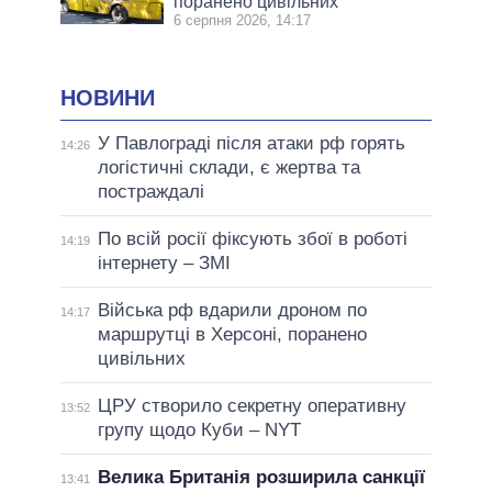
поранено цивільних
6 серпня 2026, 14:17
НОВИНИ
У Павлограді після атаки рф горять
14:26
логістичні склади, є жертва та
постраждалі
По всій росії фіксують збої в роботі
14:19
інтернету – ЗМІ
Війська рф вдарили дроном по
14:17
маршрутці в Херсоні, поранено
цивільних
ЦРУ створило секретну оперативну
13:52
групу щодо Куби – NYT
Велика Британія розширила санкції
13:41