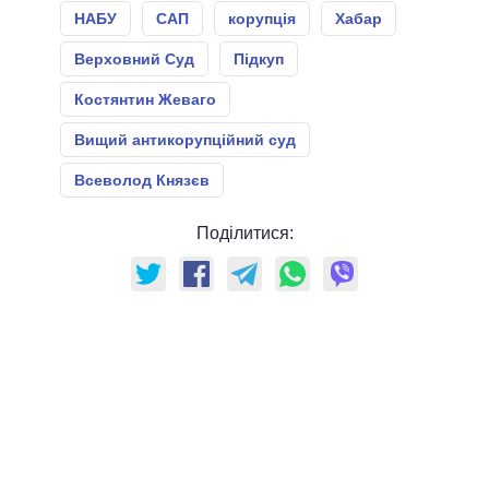
НАБУ
САП
корупція
Хабар
Верховний Суд
Підкуп
Костянтин Жеваго
Вищий антикорупційний суд
Всеволод Князєв
Поділитися: