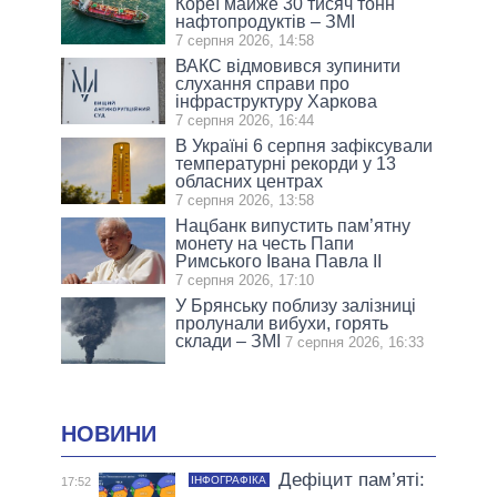
Кореї майже 30 тисяч тонн
нафтопродуктів – ЗМІ
7 серпня 2026, 14:58
ВАКС відмовився зупинити
слухання справи про
інфраструктуру Харкова
7 серпня 2026, 16:44
В Україні 6 серпня зафіксували
температурні рекорди у 13
обласних центрах
7 серпня 2026, 13:58
Нацбанк випустить пам’ятну
монету на честь Папи
Римського Івана Павла II
7 серпня 2026, 17:10
У Брянську поблизу залізниці
пролунали вибухи, горять
склади – ЗМІ
7 серпня 2026, 16:33
НОВИНИ
Дефіцит пам’яті:
ІНФОГРАФІКА
17:52