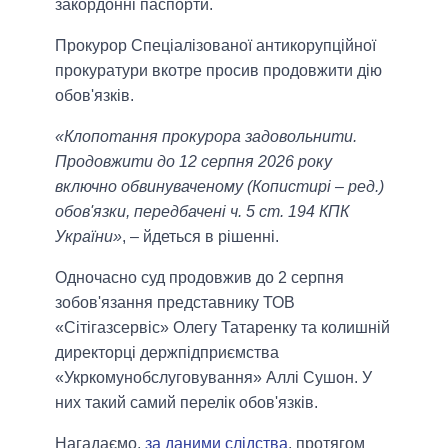
закордонні паспорти.
Прокурор Спеціалізованої антикорупційної
прокуратури вкотре просив продовжити дію
обов'язків.
«Клопотання прокурора задовольнити.
Продовжити до 12 серпня 2026 року
включно обвинуваченому (Копистирі – ред.)
обов'язки, передбачені ч. 5 ст. 194 КПК
України»
, – йдеться в рішенні.
Одночасно суд продовжив до 2 серпня
зобов'язання представнику ТОВ
«Сітігазсервіс» Олегу Татаренку та колишній
директорці держпідприємства
«Укркомунобслуговування» Аллі Сушон. У
них такий самий перелік обов'язків.
Нагадаємо,
за даними слідства
, протягом