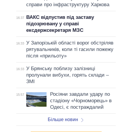
справи про інфраструктуру Харкова
ВАКС відпустив під заставу
16:37
підозрювану у справі
ексдержсекретаря МЗС
У Запорізькій області ворог обстріляв
16:33
рятувальників, коли ті гасили пожежу
після «прильоту»
У Брянську поблизу залізниці
16:33
пролунали вибухи, горять склади –
ЗМІ
Росіяни завдали удару по
15:57
стадіону «Чорноморець» в
Одесі, є постраждалий
Більше новин