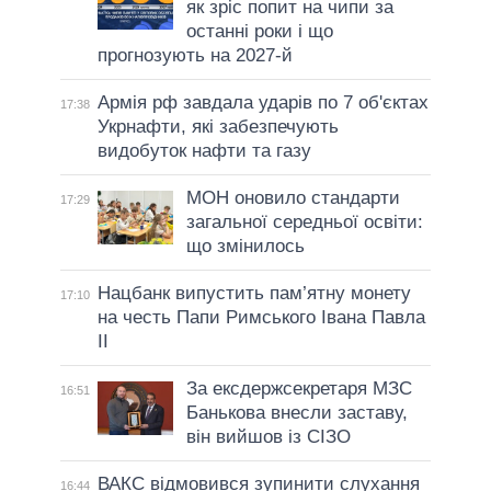
як зріс попит на чипи за
останні роки і що
прогнозують на 2027-й
Армія рф завдала ударів по 7 об'єктах
17:38
Укрнафти, які забезпечують
видобуток нафти та газу
МОН оновило стандарти
17:29
загальної середньої освіти:
що змінилось
Нацбанк випустить пам’ятну монету
17:10
на честь Папи Римського Івана Павла
II
За ексдержсекретаря МЗС
16:51
Банькова внесли заставу,
він вийшов із СІЗО
ВАКС відмовився зупинити слухання
16:44