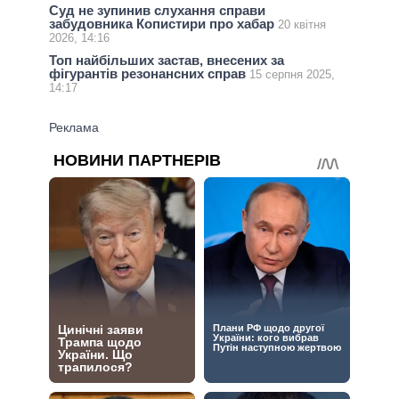
Суд не зупинив слухання справи
забудовника Копистири про хабар
20 квітня
2026, 14:16
Топ найбільших застав, внесених за
фігурантів резонансних справ
15 серпня 2025,
14:17