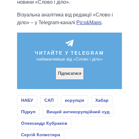
новини «Слово і діло».
Візуальна аналітика від редакції «Слово і
діло» – у Telegram-каналі
Pics&Maps
.
ЧИТАЙТЕ У TELEGRAM
найважливіше від «Слово і діло»
Підписатися
НАБУ
САП
корупція
Хабар
Підкуп
Вищий антикорупційний суд
Олександр Кубраков
Сергій Копистира