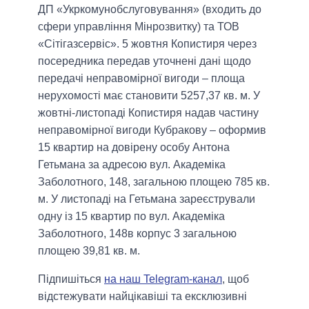
ДП «Укркомунобслуговування» (входить до
сфери управління Мінрозвитку) та ТОВ
«Сітігазсервіс». 5 жовтня Копистиря через
посередника передав уточнені дані щодо
передачі неправомірної вигоди – площа
нерухомості має становити 5257,37 кв. м. У
жовтні-листопаді Копистиря надав частину
неправомірної вигоди Кубракову – оформив
15 квартир на довірену особу Антона
Гетьмана за адресою вул. Академіка
Заболотного, 148, загальною площею 785 кв.
м. У листопаді на Гетьмана зареєстрували
одну із 15 квартир по вул. Академіка
Заболотного, 148в корпус 3 загальною
площею 39,81 кв. м.
Підпишіться
на наш Telegram-канал
, щоб
відстежувати найцікавіші та ексклюзивні