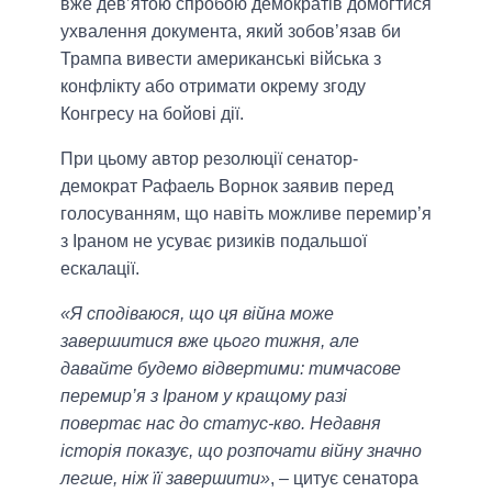
вже дев’ятою спробою демократів домогтися
ухвалення документа, який зобов’язав би
Трампа вивести американські війська з
конфлікту або отримати окрему згоду
Конгресу на бойові дії.
При цьому автор резолюції сенатор-
демократ Рафаель Ворнок заявив перед
голосуванням, що навіть можливе перемир’я
з Іраном не усуває ризиків подальшої
ескалації.
«Я сподіваюся, що ця війна може
завершитися вже цього тижня, але
давайте будемо відвертими: тимчасове
перемир’я з Іраном у кращому разі
повертає нас до статус-кво. Недавня
історія показує, що розпочати війну значно
легше, ніж її завершити»
, – цитує сенатора