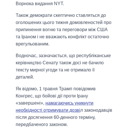
Ворнока видання NYT.
Також демократи скептично ставляться до
оголошених цього тижня домовленостей про
припинення вогню та переговори між США
та Іраном і не вважають конфлікт остаточно
врегульованим.
Водночас, зазначається, що республіканське
керівництво Сенату також досі не бачило
тексту мирної угоди та не отримало її
деталей.
Як відомо, 1 травня Трамп повідомив
Конгрес, що бойові дії проти Ірану
«завершені»,
намагаючись уникнути
необхідності отримувати дозві
л законодавців
після досягнення 60-денного терміну,
передбаченого законом.