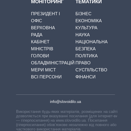
МОНІТОРИНГ
ТЕМАТИКИ
ПРЕЗИДЕНТ І
БІЗНЕС
ОФІС
ЕКОНОМІКА
ВЕРХОВНА
КУЛЬТУРА
РАДА
НАУКА
КАБІНЕТ
НАЦІОНАЛЬНА
МІНІСТРІВ
БЕЗПЕКА
ГОЛОВИ
ПОЛІТИКА
ОБЛАДМІНІСТРАЦІЙ
ПРАВО
МЕРИ МІСТ
СУСПІЛЬСТВО
ВСІ ПЕРСОНИ
ФІНАНСИ
info@slovoidilo.ua
Використання будь-яких матеріалів, розміщених на сайті,
дозволяється при вказуванні посилання (для інтернет-видань
— гіперпосилання) на www.slovoidilo.ua. Посилання
(гіперпосилання) обов’язкове незалежно від повного або
часткового використання матеріалів.