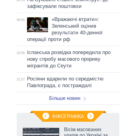
зафіксували поштовхи
«Вражаючі втрати»:
00:41
Зеленський оцінив
результати 40-денної
операції проти рф
Іспанська розвідка попередила про
23:55
нову спробу масового прориву
мігрантів до Сеути
Росіяни вдарили по середмістю
21:57
Павлограда, є постраждалі
Більше новин
ІНФОГРАФІКА
 як
Вісім масованих
и за
ударів по Україні за