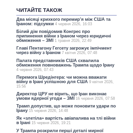
ЧИТАЙТЕ ТАКОЖ
Два місяці крихкого перемир’я між США та
Іраном: підсумки
4 червня 2026, 16:03
Білий дім повідомив Конгрес про
припинення війни з Іраном через юридичні
обмеження – ЗМІ
1 травня 2026, 22:49
Главі Пентагону Гегсету загрожує імпічмент
через війну з Іраном
7 квітня 2026, 07:48
Палата представників США схвалила
обмеження повноважень Трампа щодо Ірану
4 червня 2026, 07:43
Перемога Шредінгера: чи можна вважати
війну в Ірані успішною для США
9 квітня 2026,
15:56
Директор ЦРУ не вірить, що Іран виконає
умови ядерної угоди – ЗМІ
16 червня 2026, 07:58
Трамп допустив, що може поновити удари по
Ірану
15 червня 2026, 14:48
Як «злетіла» вартість авіапалива на тлі війни
в Ірані
15 червня 2026, 19:21
У Трампа розкрили перші деталі мирної