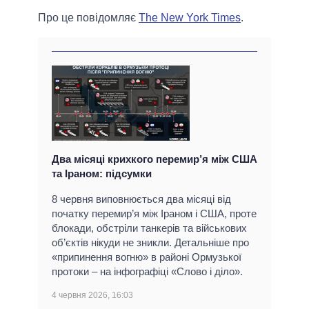
Про це повідомляє
The New York Times
.
Два місяці крихкого перемир’я між США
та Іраном: підсумки
8 червня виповнюється два місяці від
початку перемир’я між Іраном і США, проте
блокади, обстріли танкерів та військових
об’єктів нікуди не зникли. Детальніше про
«припинення вогню» в районі Ормузької
протоки – на інфографіці «Слово і діло».
4 червня 2026, 16:03