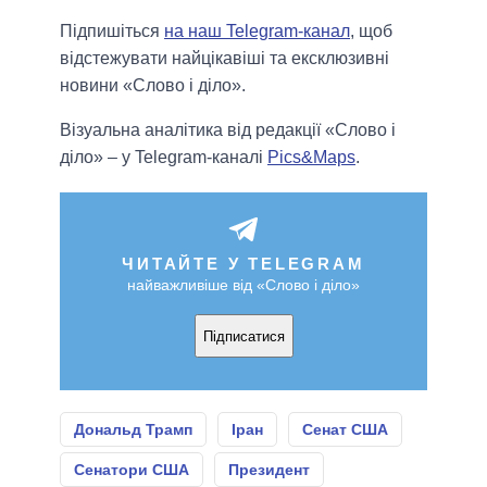
Підпишіться
на наш Telegram-канал
, щоб
відстежувати найцікавіші та ексклюзивні
новини «Слово і діло».
Візуальна аналітика від редакції «Слово і
діло» – у Telegram-каналі
Pics&Maps
.
ЧИТАЙТЕ У TELEGRAM
найважливіше від «Слово і діло»
Підписатися
Дональд Трамп
Іран
Сенат США
Сенатори США
Президент