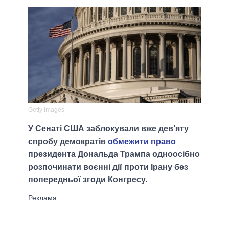
Getty Images
У Сенаті США заблокували вже дев’яту
спробу демократів
обмежити право
президента Дональда Трампа одноосібно
розпочинати воєнні дії проти Ірану без
попередньої згоди Конгресу.