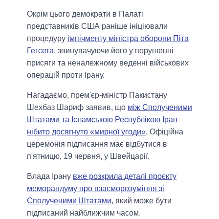
Окрім цього демократи в Палаті
представників США раніше ініціювали
процедуру
імпічменту міністра оборони Піта
Гегсета
, звинувачуючи його у порушенні
присяги та неналежному веденні військових
операцій проти Ірану.
Нагадаємо, прем'єр-міністр Пакистану
Шехбаз Шариф заявив, що
між Сполученими
Штатами та Ісламською Республікою Іран
нібито досягнуто «мирної угоди»
. Офіційна
церемонія підписання має відбутися в
п'ятницю, 19 червня, у Швейцарії.
Влада Ірану
вже розкрила деталі проєкту
меморандуму про взаєморозуміння зі
Сполученими Штатами
, який може бути
підписаний найближчим часом.