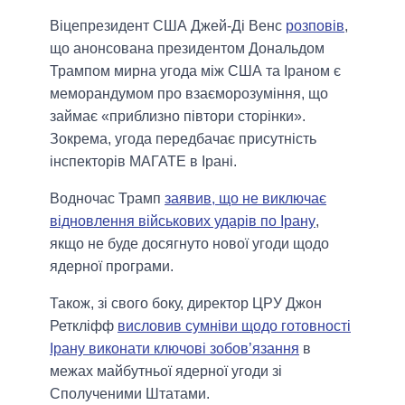
Віцепрезидент США Джей-Ді Венс
розповів
,
що анонсована президентом Дональдом
Трампом мирна угода між США та Іраном є
меморандумом про взаєморозуміння, що
займає «приблизно півтори сторінки».
Зокрема, угода передбачає присутність
інспекторів МАГАТЕ в Ірані.
Водночас Трамп
заявив, що не виключає
відновлення військових ударів по Ірану
,
якщо не буде досягнуто нової угоди щодо
ядерної програми.
Також, зі свого боку, директор ЦРУ Джон
Реткліфф
висловив сумніви щодо готовності
Ірану виконати ключові зобов’язання
в
межах майбутньої ядерної угоди зі
Сполученими Штатами.