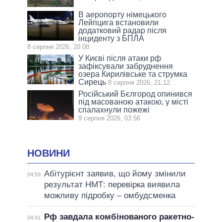
В аеропорту німецького
Лейпцига встановили
додатковий радар після
інциденту з БПЛА
8 серпня 2026, 20:08
У Києві після атаки рф
зафіксували забруднення
озера Кирилівське та струмка
Сирець
8 серпня 2026, 21:12
Російський Бєлгород опинився
під масованою атакою, у місті
спалахнули пожежі
9 серпня 2026, 03:56
НОВИНИ
Абітурієнт заявив, що йому змінили
04:59
результат НМТ: перевірка виявила
можливу підробку – омбудсменка
Рф завдала комбінованого ракетно-
04:41