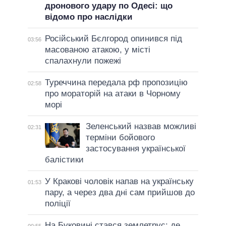
дронового удару по Одесі: що
відомо про наслідки
Російський Бєлгород опинився під
03:56
масованою атакою, у місті
спалахнули пожежі
Туреччина передала рф пропозицію
02:58
про мораторій на атаки в Чорному
морі
Зеленський назвав можливі
02:31
терміни бойового
застосування української
балістики
У Кракові чоловік напав на українську
01:53
пару, а через два дні сам прийшов до
поліції
На Буковині стався землетрус: де
00:55