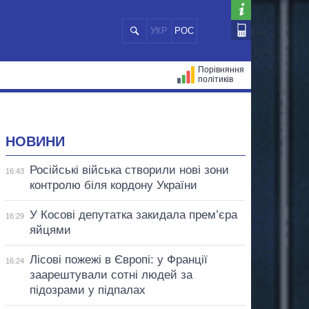
УКР
РОС
Порівняння
політиків
ЦІЙ
МЕРИ МІСТ
ВСІ ПЕРСОНИ
НОВИНИ
Російські війська створили нові зони
16:43
контролю біля кордону України
У Косові депутатка закидала прем’єра
16:29
яйцями
Лісові пожежі в Європі: у Франції
16:24
заарештували сотні людей за
підозрами у підпалах