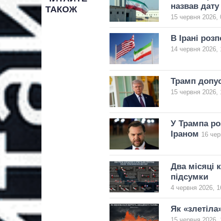
назвав дату
ТАКОЖ
15 червня 2026, 
В Ірані роз
14 червня 2026, 
Трамп допус
15 червня 2026, 
У Трампа ро
Іраном
16 чер
Два місяці 
підсумки
4 червня 2026, 1
Як «злетіла»
15 червня 2026, 