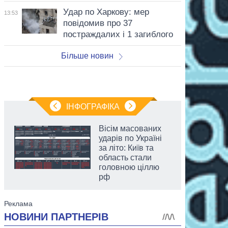
Удар по Харкову: мер
13:53
повідомив про 37
постраждалих і 1 загиблого
Більше новин
ІНФОГРАФІКА
Вісім масованих
ударів по Україні
за літо: Київ та
область стали
головною ціллю
рф