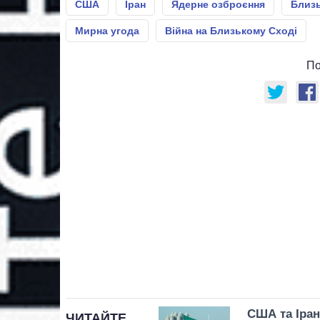
США
Іран
Ядерне озброєння
Близь
Мирна угода
Війна на Близькому Сході
По
США та Іран
ЧИТАЙТЕ