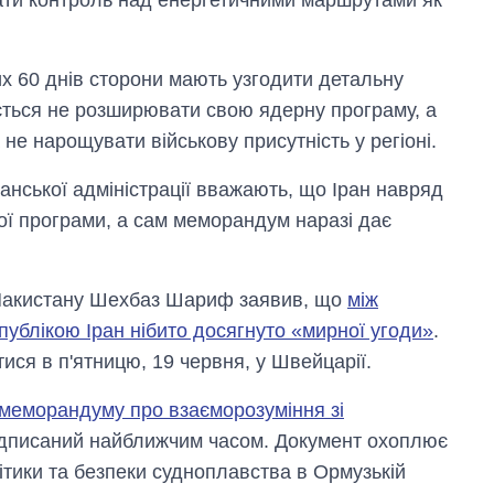
их 60 днів сторони мають узгодити детальну
ується не розширювати свою ядерну програму, а
не нарощувати військову присутність у регіоні.
анської адміністрації вважають, що Іран навряд
ї програми, а сам меморандум наразі дає
 Пакистану Шехбаз Шариф заявив, що
між
ублікою Іран нібито досягнуто «мирної угоди»
.
ися в п'ятницю, 19 червня, у Швейцарії.
 меморандуму про взаєморозуміння зі
підписаний найближчим часом. Документ охоплює
ітики та безпеки судноплавства в Ормузькій