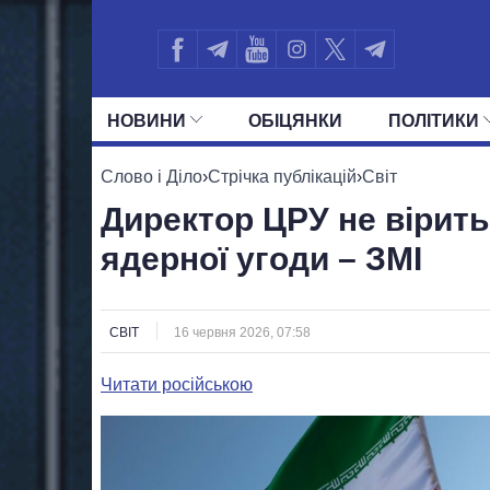
НОВИНИ
ОБIЦЯНКИ
ПОЛIТИКИ
УСІ ПОЛІТИКИ
ПРЕЗИДЕНТ І ОФ
Слово і Діло
›
Стрічка публікацій
›
Світ
Директор ЦРУ не вірить
ядерної угоди – ЗМІ
СВІТ
16 червня 2026, 07:58
Читати російською