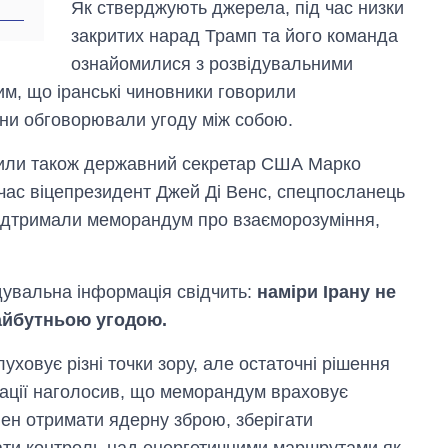
Як стверджують джерела, під час низки
закритих нарад Трамп та його команда
ознайомилися з розвідувальними
тим, що іранські чиновники говорили
они обговорювали угоду між собою.
или також державний секретар США Марко
ночас віцепрезидент Джей Ді Венс, спецпосланець
ідтримали меморандум про взаєморозуміння,
дувальна інформація свідчить:
наміри Ірану не
айбутньою угодою.
ховує різні точки зору, але остаточні рішення
рації наголосив, що меморандум враховує
нен отримати ядерну зброю, зберігати
ати контроль над енергетичними маршрутами як