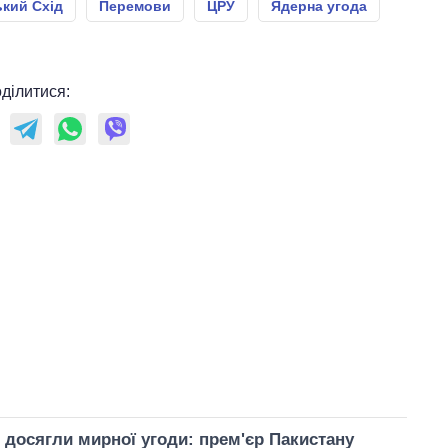
кий Схід
Перемови
ЦРУ
Ядерна угода
ділитися:
 досягли мирної угоди: прем'єр Пакистану