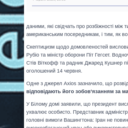
даними, які свідчать про розбіжності між 
американським посередникам, і тим, як в
Скептицизм щодо домовленостей вислов
Рубіо та міністр оборони Піт Гегсет. Вод
Стів Віткофф та радник Джаред Кушнер п
оголошений 14 червня.
Одне з джерел Axios зазначило, що розві
відповідають його зобов’язанням за м
У Білому домі заявили, що президент вислу
ухвалює особисто. Представник адмініст
головні вимоги Вашингтона: Іран не пови
високозбагачений уран або використовув