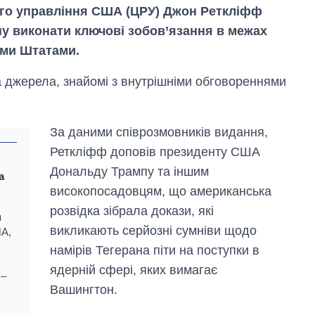
го управління США (ЦРУ) Джон Реткліфф
ну виконати ключові зобов’язання в межах
ими Штатами.
 джерела, знайомі з внутрішніми обговореннями
За даними співрозмовників видання,
Реткліфф доповів президенту США
Дональду Трампу та іншим
а
Скільки картоплі
високопосадовцям, що американська
вирощували в
Україні до і під час
розвідка зібрала докази, які
я
великої війни
викликають серйозні сумніви щодо
ША,
намірів Тегерана піти на поступки в
ядерній сфері, яких вимагає
 –
Вашингтон.