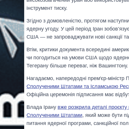
інструмент тиску.
Згідно з домовленістю, протягом наступн
ядерну угоду. У цей період Іран зобов’яз
США — не запроваджувати нові санкції та 
Втім, критики документа всередині америк
чи погодиться на умови США щодо ядерно
Тегерану більше переваг, ніж Вашингтону.
Нагадаємо, напередодні прем'єр-міністр
Сполученими Штатами та Ісламською Респ
Офіційна церемонія підписання має відбут
Влада Ірану
вже розкрила деталі проєкту
Сполученими Штатами
, який може бути 
питання ядерної програми, санкційної пол