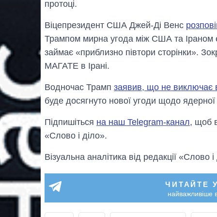
протоці.
Віцепрезидент США Джей-Ді Венс
розпові
Трампом мирна угода між США та Іраном 
займає «приблизно півтори сторінки». Зок
МАГАТЕ в Ірані.
Водночас Трамп
заявив, що не виключає в
буде досягнуто нової угоди щодо ядерної
Підпишіться
на наш Telegram-канал
, щоб 
«Слово і діло».
Візуальна аналітика від редакції «Слово і
ЧИТАЙТЕ 
найважливіше в