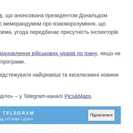
в
, що анонсована президентом Дональдом
є меморандумом про взаєморозуміння, що
рема, угода передбачає присутність інспекторів
ідновлення військових ударів по Ірану
, якщо не
 програми.
відстежувати найцікавіші та ексклюзивні новини
 діло» – у Telegram-каналі
Pics&Maps
.
У TELEGRAM
Підписатися
ід «Слово і діло»