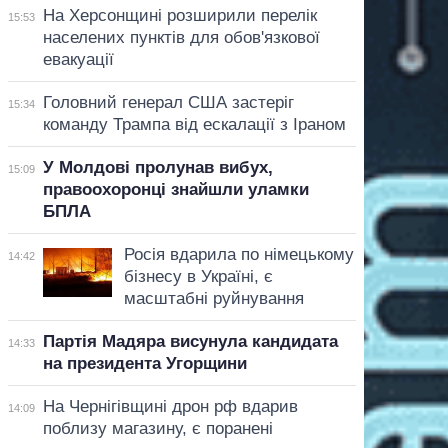
На Херсонщині розширили перелік
15:53
населених пунктів для обов'язкової
евакуації
Головний генерал США застеріг
15:34
команду Трампа від ескалації з Іраном
У Молдові пролунав вибух,
15:09
правоохоронці знайшли уламки
БПЛА
Росія вдарила по німецькому
14:42
бізнесу в Україні, є
масштабні руйнування
Партія Мадяра висунула кандидата
14:33
на президента Угорщини
На Чернігівщині дрон рф вдарив
14:09
поблизу магазину, є поранені