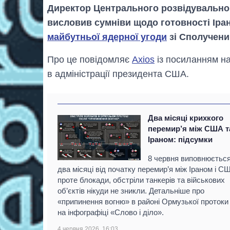
Директор Центрального розвідувально
висловив сумніви щодо готовності Іра
майбутньої ядерної угоди
зі Сполучен
Про це повідомляє
Axios
із посиланням на
в адміністрації президента США.
Два місяці крихкого
перемир’я між США т
Іраном: підсумки
8 червня виповнюєтьс
два місяці від початку перемир’я між Іраном і С
проте блокади, обстріли танкерів та військових
об’єктів нікуди не зникли. Детальніше про
«припинення вогню» в районі Ормузької протоки
на інфографіці «Слово і діло».
4 червня 2026, 16:03