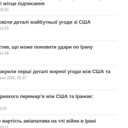
 і місце підписання
00:50
повіли деталі майбутньої угоди зі США
14:55
тив, що може поновити удари по Ірану
14:48
зкрили перші деталі мирної угоди між США та
вня 2026, 06:27
крихкого перемир’я між США та Іраном:
6:03
 вартість авіапалива на тлі війни в Ірані
19:21