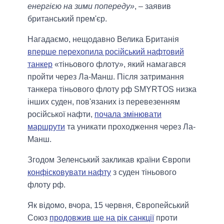
енергією на зими попереду»
, – заявив
британський прем'єр.
Нагадаємо, нещодавно Велика Британія
вперше перехопила російський нафтовий
танкер
«тіньового флоту», який намагався
пройти через Ла-Манш. Після затримання
танкера тіньового флоту рф SMYRTOS низка
інших суден, пов'язаних із перевезенням
російської нафти,
почала змінювати
маршрути
та уникати проходження через Ла-
Манш.
Згодом Зеленський закликав країни Європи
конфісковувати нафту
з суден тіньового
флоту рф.
Як відомо, вчора, 15 червня, Європейський
Союз
продовжив ще на рік санкції
проти