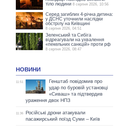
тіло людини
8 серпня 2026, 10:56
Серед загиблих 4-річна дитина:
у ДСНС уточнили наслідки
обстрілу на Київщині
8 серпня 2026, 04:51
Зеленський та Сибіга
відреагували на ухвалення
«пекельних санкцій» проти рф
8 серпня 2026, 08:47
НОВИНИ
Генштаб повідомив про
11:51
удар по буровій установці
«Сиваш» та підтвердив
ураження двох НПЗ
Російські дрони атакували
11:36
пасажирський поїзд Суми – Київ