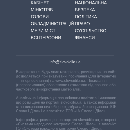
КАБІНЕТ
НАЦІОНАЛЬНА
МІНІСТРІВ
БЕЗПЕКА
ГОЛОВИ
ПОЛІТИКА
ОБЛАДМІНІСТРАЦІЙ
ПРАВО
МЕРИ МІСТ
СУСПІЛЬСТВО
ВСІ ПЕРСОНИ
ФІНАНСИ
info@slovoidilo.ua
Використання будь-яких матеріалів, розміщених на сайті,
дозволяється при вказуванні посилання (для інтернет-видань
— гіперпосилання) на www.slovoidilo.ua. Посилання
(гіперпосилання) обов’язкове незалежно від повного або
часткового використання матеріалів.
Аналітична інформація про обіцянки політиків і чиновників,
що розміщені на порталі slovoidilo.ua, а також інформація про
стан виконання цих обіцянок, зібрана й опрацьована ТОВ «ІА
Слово і Діло» і є власністю ТОВ «ІА Слово і Діло».
Інфографіки, розміщені на порталі slovoidilo.ua, створені ГО
«Система народного контролю Слово і Діло» і є власністю
ГО «Система народного контролю Слово і Діло».