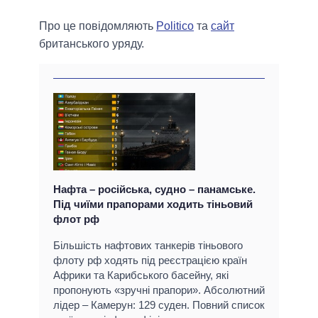
Про це повідомляють
Politico
та
сайт
британського уряду.
Нафта – російська, судно – панамське.
Під чиїми прапорами ходить тіньовий
флот рф
Більшість нафтових танкерів тіньового
флоту рф ходять під реєстрацією країн
Африки та Карибського басейну, які
пропонують «зручні прапори». Абсолютний
лідер – Камерун: 129 суден. Повний список