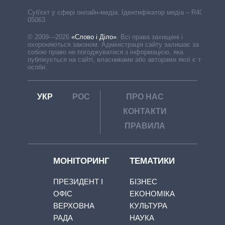
Cуб'єкт у сфері онлайн-медіа. Ідентифікатор медіа – R40-
05063
© 2009—2026
«Слово і Діло»
.
Всі права захищені і
охороняються законом. Адміністрація сайту залишає за
собою право не погоджуватися з інформацією, яка
публікується на сайті, власниками або авторами якої є треті
особи.
УКР
РОС
ПРО НАС
КОНТАКТИ
ПРАВИЛА
МОНІТОРИНГ
ТЕМАТИКИ
ПРЕЗИДЕНТ І
БІЗНЕС
ОФІС
ЕКОНОМІКА
ВЕРХОВНА
КУЛЬТУРА
РАДА
НАУКА