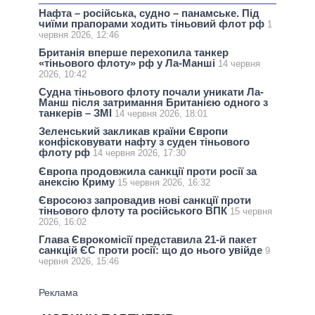
Нафта – російська, судно – панамське. Під
чиїми прапорами ходить тіньовий флот рф
1
червня 2026, 12:46
Британія вперше перехопила танкер
«тіньового флоту» рф у Ла-Манші
14 червня
2026, 10:42
Судна тіньового флоту почали уникати Ла-
Манш після затримання Британією одного з
танкерів – ЗМІ
14 червня 2026, 18:01
Зеленський закликав країни Європи
конфісковувати нафту з суден тіньового
флоту рф
14 червня 2026, 17:30
Європа продовжила санкції проти росії за
анексію Криму
15 червня 2026, 16:32
Євросоюз запровадив нові санкції проти
тіньового флоту та російського ВПК
15 червня
2026, 16:02
Глава Єврокомісії представила 21-й пакет
санкцій ЄС проти росії: що до нього увійде
9
червня 2026, 15:46