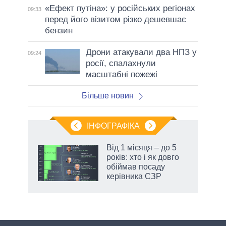
«Ефект путіна»: у російських регіонах
09:33
перед його візитом різко дешевшає
бензин
Дрони атакували два НПЗ у
09:24
росії, спалахнули
масштабні пожежі
Більше новин
ІНФОГРАФІКА
Від 1 місяця – до 5
раїні
років: хто і як довго
ої
обіймав посаду
керівника СЗР