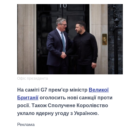
Офіс президента
На саміті G7 прем'єр міністр
Великої
Британії
оголосить нові санкції проти
росії. Також Сполучене Королівство
уклало ядерну угоду з Україною.