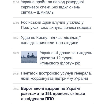
Україна пройшла період рекордної
11:32
серпневої спеки без відключень
світла – Шмигаль
Російський дрон влучив у склад у
11:01
Прилуках, спалахнула велика пожежа
Удар по Києву: під час ліквідації
10:56
наслідків виявили тіло людини
Українські дрони за тиждень
10:27
уразили 12 суден
«тіньового флоту» рф
Пентагон достроково усунув генерала,
10:24
який координував підтримку України
Ворог вночі вдарив по Україні
09:59
ракетами та 151 дроном: скільки
ліквідувала ППО