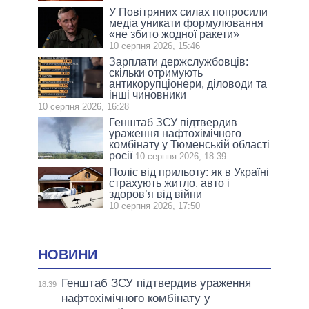
У Повітряних силах попросили
медіа уникати формулювання
«не збито жодної ракети»
10 серпня 2026, 15:46
Зарплати держслужбовців:
скільки отримують
антикорупціонери, діловоди та
інші чиновники
10 серпня 2026, 16:28
Генштаб ЗСУ підтвердив
ураження нафтохімічного
комбінату у Тюменській області
росії
10 серпня 2026, 18:39
Поліс від прильоту: як в Україні
страхують житло, авто і
здоров’я від війни
10 серпня 2026, 17:50
НОВИНИ
Генштаб ЗСУ підтвердив ураження
18:39
нафтохімічного комбінату у