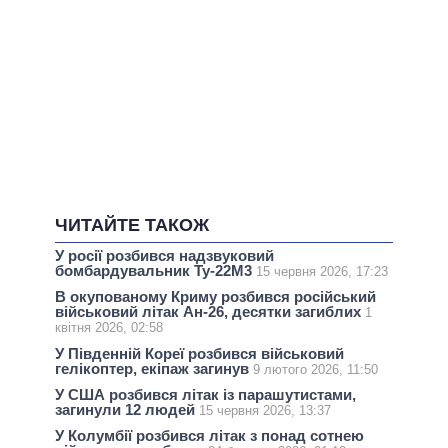
ЧИТАЙТЕ ТАКОЖ
У росії розбився надзвуковий
бомбардувальник Ту-22М3
15 червня 2026, 17:23
В окупованому Криму розбився російський
військовий літак Ан-26, десятки загиблих
1
квітня 2026, 02:58
У Південній Кореї розбився військовий
гелікоптер, екіпаж загинув
9 лютого 2026, 11:50
У США розбився літак із парашутистами,
загинули 12 людей
15 червня 2026, 13:37
У Колумбії розбився літак з понад сотнею