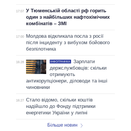
У Тюменській області рф горить
17:07
один з найбільших нафтохімічних
комбінатів – ЗМІ
Молдова відкликала посла з росії
17:00
після інциденту з вибухом бойового
безпілотника
Зарплати
ІНФОГРАФІКА
16:28
держслужбовців: скільки
отримують
антикорупціонери, діловоди та інші
чиновники
Стало відомо, скільки коштів
16:27
надійшло до Фонду підтримки
енергетики України у липні
Більше новин