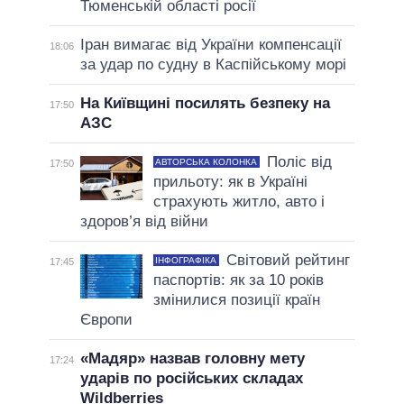
Тюменській області росії
Іран вимагає від України компенсації
18:06
за удар по судну в Каспійському морі
На Київщині посилять безпеку на
17:50
АЗС
Поліс від
АВТОРСЬКА КОЛОНКА
17:50
прильоту: як в Україні
страхують житло, авто і
здоров’я від війни
Світовий рейтинг
ІНФОГРАФІКА
17:45
паспортів: як за 10 років
змінилися позиції країн
Європи
«Мадяр» назвав головну мету
17:24
ударів по російських складах
Wildberries