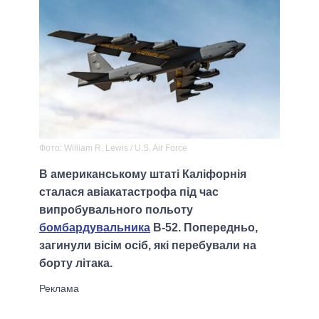
Фото: William R. Lewis / U.S. Air Force
В американському штаті Каліфорнія
сталася авіакатастрофа під час
випробувального польоту
бомбардувальника
B-52. Попередньо,
загинули вісім осіб, які перебували на
борту літака.