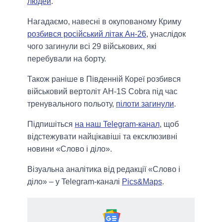
людей
.
Нагадаємо, навесні в окупованому Криму
розбився російський літак Ан-26
, унаслідок
чого загинули всі 29 військових, які
перебували на борту.
Також раніше в Південній Кореї розбився
військовий вертоліт AH-1S Cobra під час
тренувального польоту,
пілоти загинули
.
Підпишіться
на наш Telegram-канал
, щоб
відстежувати найцікавіші та ексклюзивні
новини «Слово і діло».
Візуальна аналітика від редакції «Слово і
діло» – у Telegram-каналі
Pics&Maps
.