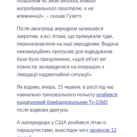
польотом чи збою якогось нового
випробувального пристрою, я не
впевнений»
, – сказав Гузетті.
Після авіатрощі аеродром залишався
закритим, а всі літаки, що прямували туди,
перенаправляли на інші аеродроми. Видача
некомерційних пропусків для відвідувачів
бази було призупинено, «щоб об'єкт міг
повністю зосередитися на операціях з
ліквідації надзвичайної ситуації».
Як відомо, вчора, 15 червня, в росії під час
навчально-тренувального польоту
розбився
надзвуковий бомбардувальник Ту-22М3
після відмови двигуна.
А напередодні у США розбився літак із
парашутистами, внаслідок чого
загинули 12