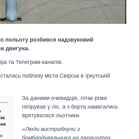
го польоту розбився надзвуковий
и двигуна.
діа та Телеграм-каналів.
талась поблизу міста Свірськ в Іркутській
За даними очевидців, літак різко
Як змінився
бюджет
піпірував у ліс, а з борта намагались
Міністерства
ю
врятуватися льотчики.
оборони за 13
за
років війни з
ння
росією
«Люди вистрибнули з
ки
бомбардувальника на парашутах.