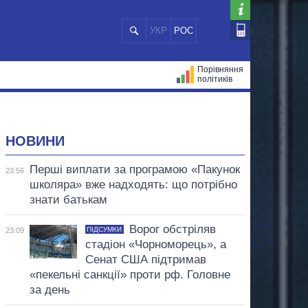
УКР
РОС
Порівняння
політиків
ЦІЙ
МЕРИ МІСТ
ВСІ ПЕРСОНИ
НОВИНИ
Перші виплати за програмою «Пакунок
23:56
школяра» вже надходять: що потрібно
знати батькам
Ворог обстріляв
ПІДСУМКИ
23:09
стадіон «Чорноморець», а
Сенат США підтримав
«пекельні санкції» проти рф. Головне
за день