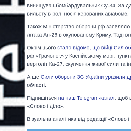
винищувач-бомбардувальник Су-34. За дан
вильоту в ролі носія керованих авіабомб.
Також Міністерство оборони рф заявлял
літака Ан-26 в окупованому Криму. Тоді вн
Окрім цього
стало відомо, що війці Сил о
рф «Грачонок» у Каспійському морі, пунк
вертоліт Ка-27, скупчення живої сили та ін
А ще
Сили оборони ЗС України уразили 
області.
Підпишіться
на наш Telegram-канал
, щоб 
«Слово і діло».
Візуальна аналітика від редакції «Слово і