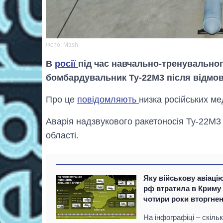
Фото: Мash
В
росії
під час навчально-тренувально
бомбардувальник Ту-22М3 після відмов
Про це
повідомляють
низка російських ме
Аварія надзвукового ракетоносія Ту-22М3 с
області.
Яку військову авіаці
рф втратила в Криму 
чотири роки вторгне
На інфографіці – скіль