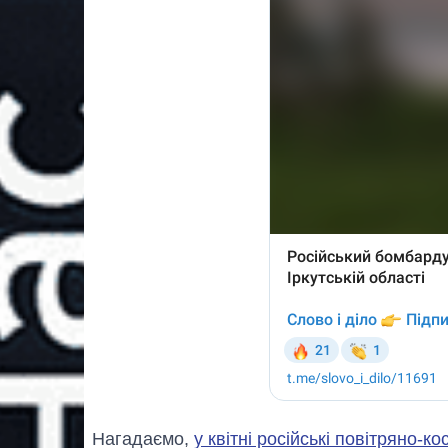
Нагадаємо,
у квітні російські повітряно-ко