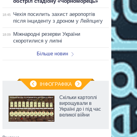
обстріл стадіону «Чорноморець»
Чехія посилить захист аеропортів
18:45
після інциденту з дроном у Лейпцигу
Міжнародні резерви України
18:09
скоротилися у липні
Більше новин
ІНФОГРАФІКА
Скільки картоплі
вирощували в
Україні до і під час
великої війни