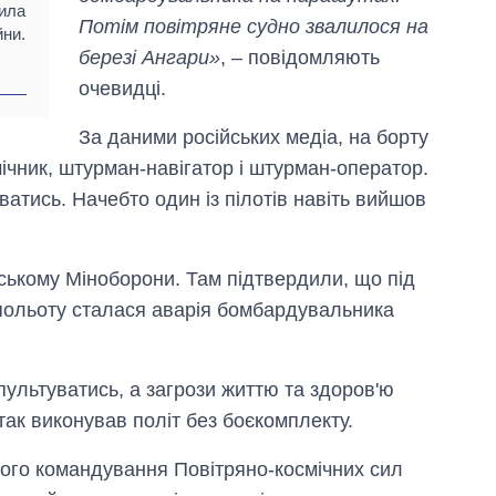
тила
Потім повітряне судно звалилося на
йни.
березі Ангари»
, – повідомляють
очевидці.
За даними російських медіа, на борту
ічник, штурман-навігатор і штурман-оператор.
атись. Начебто один із пілотів навіть вийшов
йському Міноборони. Там підтвердили, що під
польоту сталася аварія бомбардувальника
пультуватись, а загрози життю та здоров'ю
так виконував політ без боєкомплекту.
вного командування Повітряно-космічних сил