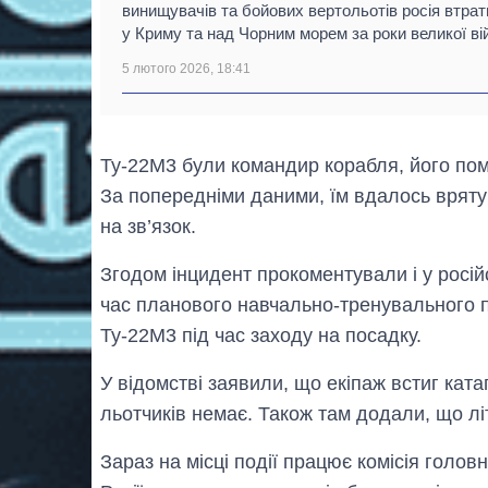
винищувачів та бойових вертольотів росія втра
у Криму та над Чорним морем за роки великої ві
5 лютого 2026, 18:41
Ту-22М3 були командир корабля, його пом
За попередніми даними, їм вдалось врятув
на зв’язок.
Згодом інцидент прокоментували і у росі
час планового навчально-тренувального 
Ту-22М3 під час заходу на посадку.
У відомстві заявили, що екіпаж встиг ката
льотчиків немає. Також там додали, що лі
Зараз на місці події працює комісія голо