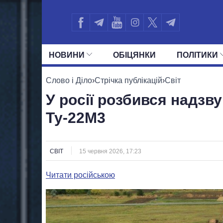
НОВИНИ
ОБIЦЯНКИ
ПОЛIТИКИ
УСІ ПОЛІТИКИ
ПРЕЗИДЕНТ І ОФ
Слово і Діло
›
Стрічка публікацій
›
Світ
У росії розбився надз
Ту-22М3
СВІТ
15 червня 2026, 17:23
Читати російською