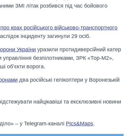
ими ЗМІ літак розбився під час бойового
о
про крах російського військово-транспортного
аслідок інциденту загинули 29 осіб.
борони України
уразили протидиверсійний катер
ти управління безпілотниками, ЗРК «Тор-М2»,
ші об’єкти ворога.
дронами
два російські гелікоптери у Воронезькій
відстежувати найцікавіші та ексклюзивні новини
 діло» – у Telegram-каналі
Pics&Maps
.