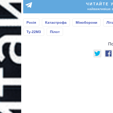
ЧИТАЙТЕ 
найважливіше в
Росія
Катастрофа
Міноборони
Літ
Ту-22М3
Пілот
По