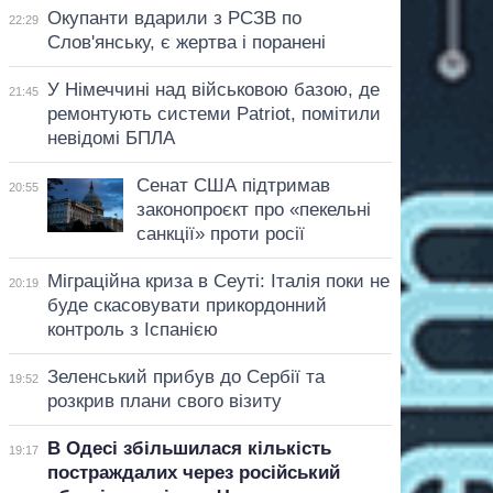
Окупанти вдарили з РСЗВ по
22:29
Слов'янську, є жертва і поранені
У Німеччині над військовою базою, де
21:45
ремонтують системи Patriot, помітили
невідомі БПЛА
Сенат США підтримав
20:55
законопроєкт про «пекельні
санкції» проти росії
Міграційна криза в Сеуті: Італія поки не
20:19
буде скасовувати прикордонний
контроль з Іспанією
Зеленський прибув до Сербії та
19:52
розкрив плани свого візиту
В Одесі збільшилася кількість
19:17
постраждалих через російський