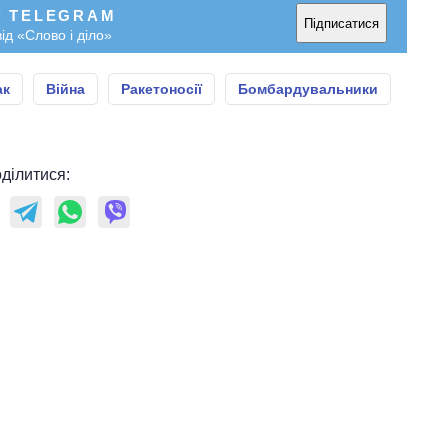
У TELEGRAM
Підписатися
ід «Слово і діло»
ак
Війна
Ракетоносії
Бомбардувальники
ділитися: