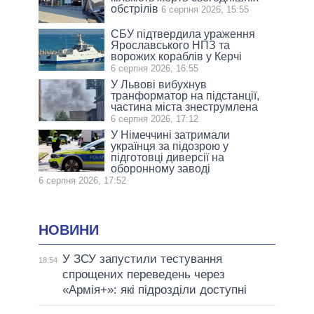
обстрілів
6 серпня 2026, 15:55
СБУ підтвердила ураження
Ярославського НПЗ та
ворожих кораблів у Керчі
6 серпня 2026, 16:55
У Львові вибухнув
транформатор на підстанції,
частина міста знеструмлена
6 серпня 2026, 17:12
У Німеччині затримали
українця за підозрою у
підготовці диверсії на
оборонному заводі
6 серпня 2026, 17:52
НОВИНИ
У ЗСУ запустили тестування
18:54
спрощених переведень через
«Армія+»: які підрозділи доступні