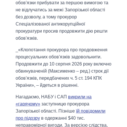
обов'язки прибувати за першою вимогою та
не відлучатись за межі Запорізької області
без дозволу, а тому прокурор
Спеціалізованої антикорупційної
прокуратури просив продовжити дію решти
обов'язків.
_«Клопотання прокурора про продовження
процесуальних обов'язків задовольнити.
Продовжити до 10 серпня 2026 року включно
обвинуваченій (Максименко – ред.) строк дії
обов'язків, передбачених ч. 5 ст. 194 КПК
України», – йдеться в рішенні.
Нагадаємо, НАБУ і САП
викрили на
«гарячому»
заступницю прокурора
Запорізької області. Пізніше
їй повідомили
про підозру
в одержанні $40 тис.
неправомірної вигоди. За версією слідства,