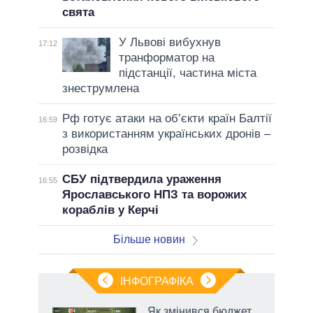
свята
У Львові вибухнув
17:12
транформатор на
підстанції, частина міста
знеструмлена
Рф готує атаки на об’єкти країн Балтії
16:59
з використанням українських дронів –
розвідка
СБУ підтвердила ураження
16:55
Ярославського НПЗ та ворожих
кораблів у Керчі
Більше новин
ІНФОГРАФІКА
Як змінився бюджет