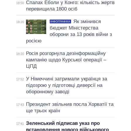
Спалах Еболи у Конго: кількість жертв
18:50
перевищила 1800 осіб
Як змінився
ІНФОГРАФІКА
18:20
бюджет Міністерства
оборони за 13 років війни з
росією
Росія розгорнула дезінформаційну
18:20
кампанію щодо Курської операції –
ЦПД
У Німеччині затримали українця за
17:52
підозрою у підготовці диверсії на
оборонному заводі
Президент звільнив посла Хорватії та
17:43
ще трьох країн
Зеленський підписав указ про
17:41
встановлення нового військового