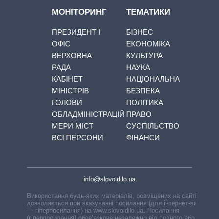
МОНІТОРИНГ
ТЕМАТИКИ
ПРЕЗИДЕНТ І
БІЗНЕС
ОФІС
ЕКОНОМІКА
ВЕРХОВНА
КУЛЬТУРА
РАДА
НАУКА
КАБІНЕТ
НАЦІОНАЛЬНА
МІНІСТРІВ
БЕЗПЕКА
ГОЛОВИ
ПОЛІТИКА
ОБЛАДМІНІСТРАЦІЙ
ПРАВО
МЕРИ МІСТ
СУСПІЛЬСТВО
ВСІ ПЕРСОНИ
ФІНАНСИ
info@slovoidilo.ua
Використання будь-яких матеріалів, розміщених на сайті,
дозволяється при вказуванні посилання (для інтернет-видань
— гіперпосилання) на www.slovoidilo.ua. Посилання
(гіперпосилання) обов’язкове незалежно від повного або