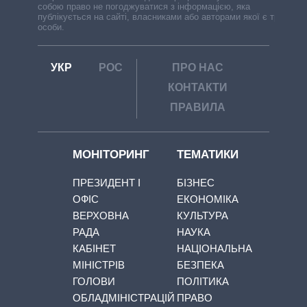
собою право не погоджуватися з інформацією, яка
публікується на сайті, власниками або авторами якої є треті
особи.
УКР
РОС
ПРО НАС
КОНТАКТИ
ПРАВИЛА
МОНІТОРИНГ
ТЕМАТИКИ
ПРЕЗИДЕНТ І
БІЗНЕС
ОФІС
ЕКОНОМІКА
ВЕРХОВНА
КУЛЬТУРА
РАДА
НАУКА
КАБІНЕТ
НАЦІОНАЛЬНА
МІНІСТРІВ
БЕЗПЕКА
ГОЛОВИ
ПОЛІТИКА
ОБЛАДМІНІСТРАЦІЙ
ПРАВО