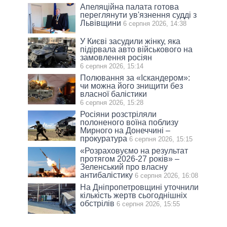
Апеляційна палата готова
переглянути ув'язнення судді з
Львівщини
6 серпня 2026, 14:38
У Києві засудили жінку, яка
підірвала авто військового на
замовлення росіян
6 серпня 2026, 15:14
Полювання за «Іскандером»:
чи можна його знищити без
власної балістики
6 серпня 2026, 15:28
Росіяни розстріляли
полоненого воїна поблизу
Мирного на Донеччині –
прокуратура
6 серпня 2026, 15:15
«Розраховуємо на результат
протягом 2026-27 років» –
Зеленський про власну
антибалістику
6 серпня 2026, 16:08
На Дніпропетровщині уточнили
кількість жертв сьогоднішніх
обстрілів
6 серпня 2026, 15:55