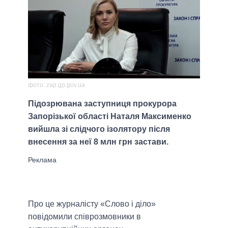
фото: zap.gp.gov.ua
Підозрювана заступниця прокурора
Запорізької області Наталя Максименко
вийшла зі слідчого ізолятору після
внесення за неї 8 млн грн застави.
Про це журналісту «Слово і діло»
повідомили співрозмовники в