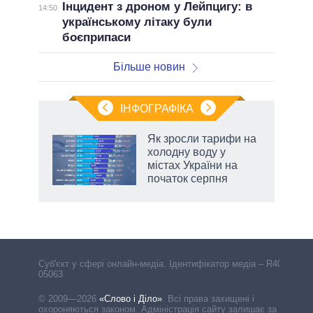
Інцидент з дроном у Лейпцигу: в
14:50
українському літаку були
боєприпаси
Більше новин
ІНФОГРАФІКА
Як зросли тарифи на
раїні
холодну воду у
ої
містах України на
початок серпня
Cуб'єкт у сфері онлайн-медіа. Ідентифікатор медіа – R40-
05063
© 2009—2026
«Слово і Діло»
.
Всі права захищені і
охороняються законом. Адміністрація сайту залишає за