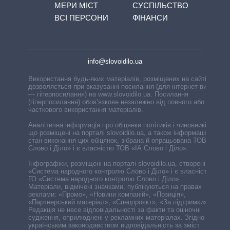
МЕРИ МІСТ
СУСПІЛЬСТВО
ВСІ ПЕРСОНИ
ФІНАНСИ
info@slovoidilo.ua
Використання будь-яких матеріалів, розміщених на сайті,
дозволяється при вказуванні посилання (для інтернет-видань
— гіперпосилання) на www.slovoidilo.ua. Посилання
(гіперпосилання) обов’язкове незалежно від повного або
часткового використання матеріалів.
Аналітична інформація про обіцянки політиків і чиновників,
що розміщені на порталі slovoidilo.ua, а також інформація про
стан виконання цих обіцянок, зібрана й опрацьована ТОВ «ІА
Слово і Діло» і є власністю ТОВ «ІА Слово і Діло».
Інфографіки, розміщені на порталі slovoidilo.ua, створені ГО
«Система народного контролю Слово і Діло» і є власністю
ГО «Система народного контролю Слово і Діло».
Матеріали, відмічені значками, публікуються на правах
реклами: «Промо», «Новини компаній», «Позиція»,
«Партнерський матеріал», «Спецпроєкт», «За підтримки».
Редакція не несе відповідальності за факти та оціночні
судження, оприлюднені у рекламних матеріалах. Згідно з
українським законодавством відповідальність за зміст