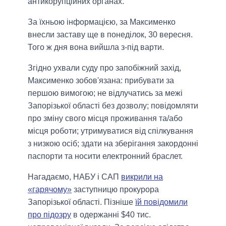
антикорупційних органах.
За їхньою інформацією, за Максименко
внесли заставу ще в понеділок, 30 вересня.
Того ж дня вона вийшла з-під варти.
Згідно ухвали суду про запобіжний захід,
Максименко зобов'язана: прибувати за
першою вимогою; не відлучатись за межі
Запорізької області без дозволу; повідомляти
про зміну свого місця проживання та/або
місця роботи; утримуватися від спілкування
з низкою осіб; здати на зберігання закордонні
паспорти та носити електронний браслет.
Нагадаємо, НАБУ і САП
викрили на
«гарячому»
заступницю прокурора
Запорізької області. Пізніше
їй повідомили
про підозру
в одержанні $40 тис.