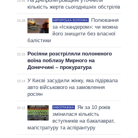
На Дніпропетровщині уточнили
15:55
кількість жертв сьогоднішніх обстрілів
Полювання
АВТОРСЬКА КОЛОНКА
15:28
за «Іскандером»: чи можна
його знищити без власної
балістики
Росіяни розстріляли полоненого
15:15
воїна поблизу Мирного на
Донеччині – прокуратура
У Києві засудили жінку, яка підірвала
15:14
авто військового на замовлення
росіян
Як за 10 років
ІНФОГРАФІКА
15:12
змінилася кількість
вступників на бакалаврат,
магістратуру та аспірантуру