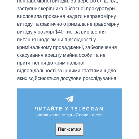
неправомірної вигоди. За версією слідства,
заступник керівника обласної прокуратури
висловила прохання надати неправомірну
вигоду та фактично отримала неправомірну
вигоду у розмірі $40 тис. за вирішення
питання щодо зміни підслідності у
кримінальному провадженні, забезпечення
скасування арешту майна особи та не
притягнення до кримінальної
відповідальності за іншими статтями щодо
яких здійснюється досудове розслідування.
ЧИТАЙТЕ У TELEGRAM
найважливіше від «Слово і діло»
Підписатися