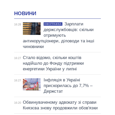
НОВИНИ
Зарплати
ІНФОГРАФІКА
16:28
держслужбовців: скільки
отримують
антикорупціонери, діловоди та інші
чиновники
Стало відомо, скільки коштів
16:27
надійшло до Фонду підтримки
енергетики України у липні
Інфляція в Україні
16:27
прискорилась до 7,7% –
Держстат
Обвинуваченому адвокату зі справи
16:20
Князєва знову продовжили обов'язки