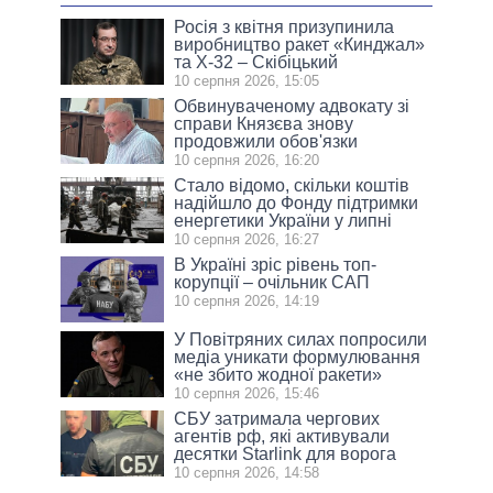
Росія з квітня призупинила
виробництво ракет «Кинджал»
та Х-32 – Скібіцький
10 серпня 2026, 15:05
Обвинуваченому адвокату зі
справи Князєва знову
продовжили обов'язки
10 серпня 2026, 16:20
Стало відомо, скільки коштів
надійшло до Фонду підтримки
енергетики України у липні
10 серпня 2026, 16:27
В Україні зріс рівень топ-
корупції – очільник САП
10 серпня 2026, 14:19
У Повітряних силах попросили
медіа уникати формулювання
«не збито жодної ракети»
10 серпня 2026, 15:46
СБУ затримала чергових
агентів рф, які активували
десятки Starlink для ворога
10 серпня 2026, 14:58