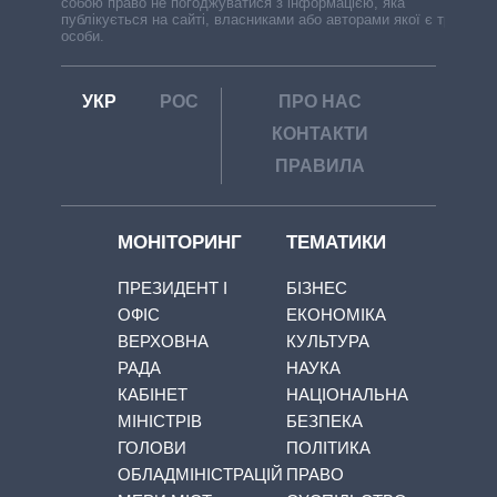
собою право не погоджуватися з інформацією, яка
публікується на сайті, власниками або авторами якої є треті
особи.
УКР
РОС
ПРО НАС
КОНТАКТИ
ПРАВИЛА
МОНІТОРИНГ
ТЕМАТИКИ
ПРЕЗИДЕНТ І
БІЗНЕС
ОФІС
ЕКОНОМІКА
ВЕРХОВНА
КУЛЬТУРА
РАДА
НАУКА
КАБІНЕТ
НАЦІОНАЛЬНА
МІНІСТРІВ
БЕЗПЕКА
ГОЛОВИ
ПОЛІТИКА
ОБЛАДМІНІСТРАЦІЙ
ПРАВО