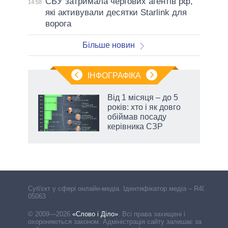
СБУ затримала чергових агентів рф,
14:58
які активували десятки Starlink для
ворога
Більше новин
ІНФОГРАФІКА
Від 1 місяця – до 5
 за
років: хто і як довго
асть
обіймав посаду
керівника СЗР
аспі
Cуб'єкт у сфері онлайн-медіа. Ідентифікатор медіа – R40-
05063
© 2009—2026
«Слово і Діло»
.
Всі права захищені і
охороняються законом. Адміністрація сайту залишає за