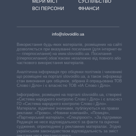
МЕРИ МІСТ
СУСПІЛЬСТВО
ВСІ ПЕРСОНИ
ФІНАНСИ
info@slovoidilo.ua
Використання будь-яких матеріалів, розміщених на сайті,
дозволяється при вказуванні посилання (для інтернет-видань
— гіперпосилання) на www.slovoidilo.ua. Посилання
(гіперпосилання) обов’язкове незалежно від повного або
часткового використання матеріалів.
Аналітична інформація про обіцянки політиків і чиновників,
що розміщені на порталі slovoidilo.ua, а також інформація про
стан виконання цих обіцянок, зібрана й опрацьована ТОВ «ІА
Слово і Діло» і є власністю ТОВ «ІА Слово і Діло».
Інфографіки, розміщені на порталі slovoidilo.ua, створені ГО
«Система народного контролю Слово і Діло» і є власністю
ГО «Система народного контролю Слово і Діло».
Матеріали, відмічені значками, публікуються на правах
реклами: «Промо», «Новини компаній», «Позиція»,
«Партнерський матеріал», «Спецпроєкт», «За підтримки».
Редакція не несе відповідальності за факти та оціночні
судження, оприлюднені у рекламних матеріалах. Згідно з
українським законодавством відповідальність за зміст
реклами несе рекламодавець.