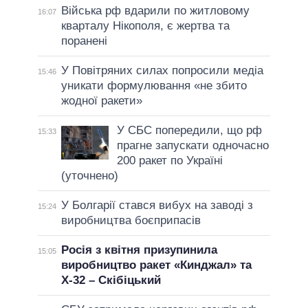
Війська рф вдарили по житловому
16:07
кварталу Нікополя, є жертва та
поранені
У Повітряних силах попросили медіа
15:46
уникати формулювання «не збито
жодної ракети»
У СБС попередили, що рф
15:33
прагне запускати одночасно
200 ракет по Україні
(уточнено)
У Болгарії стався вибух на заводі з
15:24
виробництва боєприпасів
Росія з квітня призупинила
15:05
виробництво ракет «Кинджал» та
Х-32 – Скібіцький