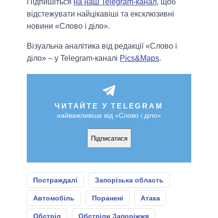
Підпишіться
на наш Telegram-канал
, щоб
відстежувати найцікавіші та ексклюзивні
новини «Слово і діло».
Візуальна аналітика від редакції «Слово і
діло» – у Telegram-каналі
Pics&Maps
.
ЧИТАЙТЕ У TELEGRAM
найважливіше від «Слово і діло»
Підписатися
Постраждалі
Запорізька область
Автомобіль
Поранені
Атака
Обстріл
Обстріли Запоріжжя