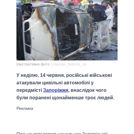
Ілюстративне фото
t.me/ivan_fedorov_zp
У неділю, 14 червня, російські військові
атакували цивільні автомобілі у
передмісті
Запоріжжя
, внаслідок чого
були поранені щонайменше троє людей.