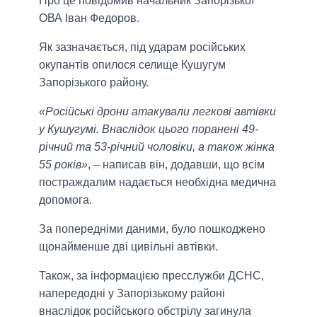
Про це повідомив начальник Запорізької
ОВА Іван Федоров.
Як зазначається, під ударам російських
окупантів опилося селище Кушугум
Запорізького району.
«Російські дрони атакували легкові автівки
у Кушугумі. Внаслідок цього поранені 49-
річний та 53-річний чоловіки, а також жінка
55 років»
, – написав він, додавши, що всім
постраждалим надається необхідна медична
допомога.
За попередніми даними, було пошкоджено
щонайменше дві цивільні автівки.
Також, за інформацією пресслужби ДСНС,
напередодні у Запорізькому районі
внаслідок російського обстрілу загинула