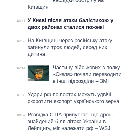
наслідки обстрілу на
Київщині
У Києві після атаки балістикою у
03:47
двох районах сталися пожежі
На Київщині через російську атаку
02:53
загинули троє людей, серед них
дитина
Частину військових з полку
02:41
«Скеля» почали переводити
в інші підрозділи – ЗМІ
Удари рф по портах можуть удвічі
01:59
скоротити експорт українського зерна
Розвідка США припускає, що дрон,
00:57
знайдений біля літака України в
Лейпцигу, міг належати рф – WSJ