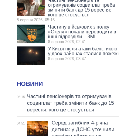
Частині пенсіонерів та
отримувачів соцвиплат треба
змінити банк до 15 вересня:
кого це стосується
8 серпня 2026, 05:15
Частину військових з полку
«Скеля» почали переводити в
інші підрозділи – ЗМІ
8 серпня 2026, 02:41
У Києві після атаки балістикою
у двох районах сталися пожежі
8 серпня 2026, 03:47
НОВИНИ
Частині пенсіонерів та отримувачів
05:15
соцвиплат треба змінити банк до 15
вересня: кого це стосується
Серед загиблих 4-річна
04:51
дитина: у ДСНС уточнили