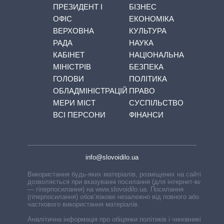
ПРЕЗИДЕНТ І
БІЗНЕС
ОФІС
ЕКОНОМІКА
ВЕРХОВНА
КУЛЬТУРА
РАДА
НАУКА
КАБІНЕТ
НАЦІОНАЛЬНА
МІНІСТРІВ
БЕЗПЕКА
ГОЛОВИ
ПОЛІТИКА
ОБЛАДМІНІСТРАЦІЙ
ПРАВО
МЕРИ МІСТ
СУСПІЛЬСТВО
ВСІ ПЕРСОНИ
ФІНАНСИ
info@slovoidilo.ua
Використання будь-яких матеріалів, розміщених на сайті,
дозволяється при вказуванні посилання (для інтернет-видань
— гіперпосилання) на www.slovoidilo.ua. Посилання
(гіперпосилання) обов’язкове незалежно від повного або
часткового використання матеріалів.
Аналітична інформація про обіцянки політиків і чиновників,