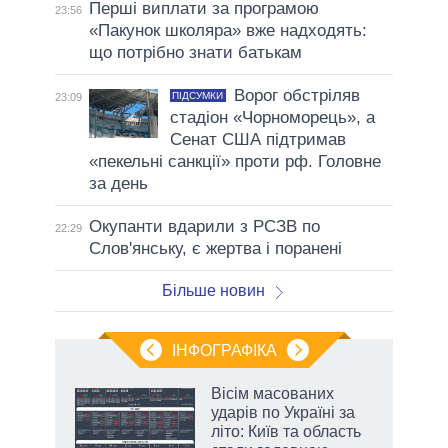
Перші виплати за програмою
23:56
«Пакунок школяра» вже надходять:
що потрібно знати батькам
Ворог обстріляв
ПІДСУМКИ
23:09
стадіон «Чорноморець», а
Сенат США підтримав
«пекельні санкції» проти рф. Головне
за день
Окупанти вдарили з РСЗВ по
22:29
Слов'янську, є жертва і поранені
Більше новин
ІНФОГРАФІКА
 як
Вісім масованих
и за
ударів по Україні за
літо: Київ та область