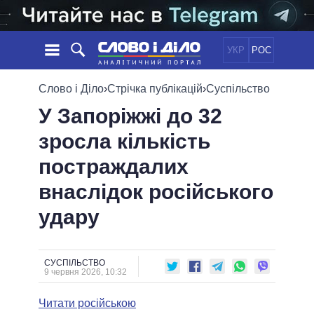
УКР
РОС
НОВИНИ
Слово і Діло
›
Стрічка публікацій
›
Суспільство
У Запоріжжі до 32
ОБIЦЯНКИ
СТРІЧКА
ПОЛІТИКА
зросла кількість
ПОДІЇ
ЕКОНОМІКА
ПОЛIТИКИ
постраждалих
СТАТТІ
СУСПІЛЬСТВО
ІНФОГРАФІКА
ДУМКИ
СВІТ
УСІ ПОЛІТИКИ
внаслідок російського
ОГЛЯДИ
ПРЕЗИДЕНТ І ОФІС
удару
ВІДЕО
ДАЙДЖЕСТИ
ВЕРХОВНА РАДА
ПІДТРИМАТИ
КАБІНЕТ МІНІСТРІВ
ГОЛОВИ ОБЛАДМІНІСТРАЦІЙ
СУСПІЛЬСТВО
ПОРІВНЯННЯ ПОЛІТИКІВ
9 червня 2026, 10:32
МЕРИ МІСТ
Читати російською
ВСІ ПЕРСОНИ