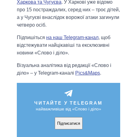
Харкова та Чугуєва
. У Харкові уже відомо
про 15 постраждалих, серед них – троє дітей,
а у Чугуєві внаслідок ворожої атаки загинули
четверо осіб.
Підпишіться
на наш Telegram-канал
, щоб
відстежувати найцікавіші та ексклюзивні
новини «Слово і діло».
Візуальна аналітика від редакції «Слово і
діло» – у Telegram-каналі
Pics&Maps
.
ЧИТАЙТЕ У TELEGRAM
найважливіше від «Слово і діло»
Підписатися