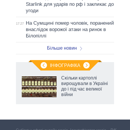
Starlink для ударів по рф і закликає до
угоди
На Сумщині помер чоловік, поранений
17:27
внаслідок ворожої атаки на ринок в
Білопіллі
Більше новин
ІНФОГРАФІКА
Скільки картоплі
 за
вирощували в Україні
асть
до і під час великої
війни
аспі