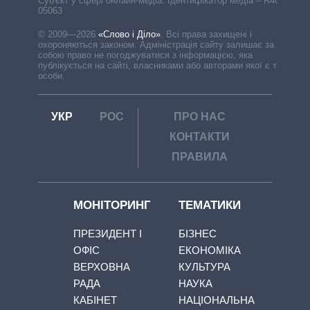
Cуб'єкт у сфері онлайн-медіа. Ідентифікатор медіа – R40-
05063
© 2009—2026
«Слово і Діло»
.
Всі права захищені і
охороняються законом. Адміністрація сайту залишає за
собою право не погоджуватися з інформацією, яка
публікується на сайті, власниками або авторами якої є треті
особи.
УКР
РОС
ПРО НАС
КОНТАКТИ
ПРАВИЛА
МОНІТОРИНГ
ТЕМАТИКИ
ПРЕЗИДЕНТ І
БІЗНЕС
ОФІС
ЕКОНОМІКА
ВЕРХОВНА
КУЛЬТУРА
РАДА
НАУКА
КАБІНЕТ
НАЦІОНАЛЬНА