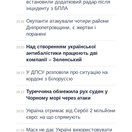
встановили додатковий радар після
інциденту з БПЛА
Окупанти атакували чотири райони
19:36
Дніпропетровщини, є жертви і
поранені
Над створенням української
19:03
антибалістики працюють дві
компанії – Зеленський
У ДПСУ розповіли про ситуацію на
18:23
кордоні з Білоруссю
Туреччина обмежила рух суден у
18:12
Чорному морі через атаки
Україна отримає від Сербії 2 мільйони
18:01
євро: на що спрямують
Маск не дає Україні використовувати
17:34