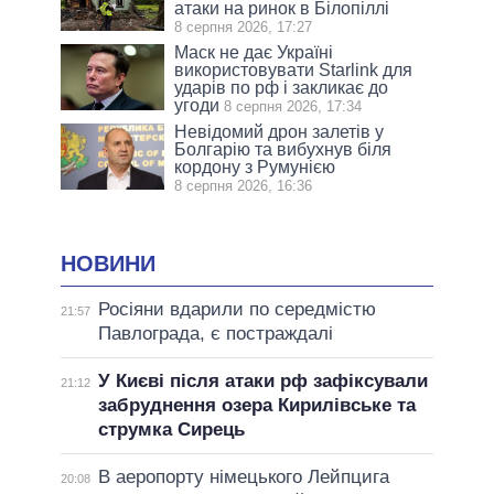
атаки на ринок в Білопіллі
8 серпня 2026, 17:27
Маск не дає Україні
використовувати Starlink для
ударів по рф і закликає до
угоди
8 серпня 2026, 17:34
Невідомий дрон залетів у
Болгарію та вибухнув біля
кордону з Румунією
8 серпня 2026, 16:36
НОВИНИ
Росіяни вдарили по середмістю
21:57
Павлограда, є постраждалі
У Києві після атаки рф зафіксували
21:12
забруднення озера Кирилівське та
струмка Сирець
В аеропорту німецького Лейпцига
20:08