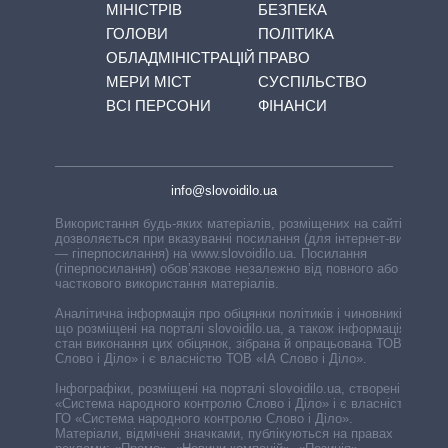
МІНІСТРІВ
БЕЗПЕКА
ГОЛОВИ
ПОЛІТИКА
ОБЛАДМІНІСТРАЦІЙ
ПРАВО
МЕРИ МІСТ
СУСПІЛЬСТВО
ВСІ ПЕРСОНИ
ФІНАНСИ
info@slovoidilo.ua
Використання будь-яких матеріалів, розміщених на сайті,
дозволяється при вказуванні посилання (для інтернет-видань
— гіперпосилання) на www.slovoidilo.ua. Посилання
(гіперпосилання) обов’язкове незалежно від повного або
часткового використання матеріалів.
Аналітична інформація про обіцянки політиків і чиновників,
що розміщені на порталі slovoidilo.ua, а також інформація про
стан виконання цих обіцянок, зібрана й опрацьована ТОВ «ІА
Слово і Діло» і є власністю ТОВ «ІА Слово і Діло».
Інфографіки, розміщені на порталі slovoidilo.ua, створені ГО
«Система народного контролю Слово і Діло» і є власністю
ГО «Система народного контролю Слово і Діло».
Матеріали, відмічені значками, публікуються на правах