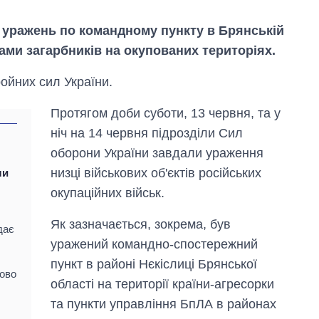
х уражень по командному пункту в Брянській
ами загарбників на окупованих територіях.
ойних сил України.
Протягом доби суботи, 13 червня, та у
ніч на 14 червня підрозділи Сил
оборони України завдали ураження
низці військових об'єктів російських
ли
окупаційних військ.
Як зазначається, зокрема, був
Як змінився
дає
бюджет
уражений командно-спостережний
Міністерства
пункт в районі Нєкіслиці Брянської
оборони за 13
лово
років війни з
області на території країни-агресорки
росією
та пункти управління БпЛА в районах