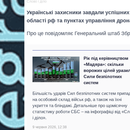
Слово і діло
Українські захисники завдали успішни
області рф та пунктах управління дрон
Про це повідомляє Генеральний штаб Збр
Рік під керівництвом
«Мадяра»: скільки
ворожих цілей урази
Сили безпілотних
систем
Більшість ударів Сил безпілотних систем припа
на особовий склад військ рф, а також на їхні
укриття та бліндажі. Детальніше про щомісячну
статистику роботи СБС – на інфографіці від «С
і діло».
9 червня 2026, 12:38