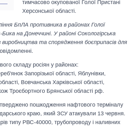
тимчасово окупованої Голої Пристані
Херсонської області.
іння БпЛА противника в районах Голої
Бика на Донеччині. У районі Сокологірська
з виробництва та спорядження боєприпасів для
повідомленні.
вого складу росіян у районах:
еб'янок Запорізької області, Яблунівки,
бласті, Вовчанська Харківської області,
акож Троєбортного Брянської області рф.
ідтверджено пошкодження нафтового терміналу
арського краю, який ЗСУ атакували 13 червня.
рів типу РВС-40000, трубопроводу і наливних