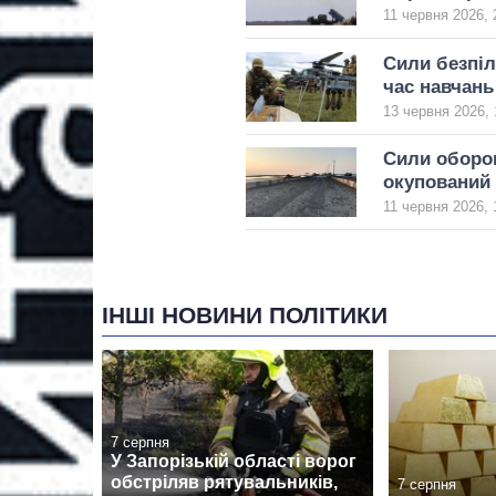
11 червня 2026, 
Сили безпіл
час навчань
13 червня 2026, 
Сили оборон
окупований
11 червня 2026, 
ІНШІ НОВИНИ ПОЛІТИКИ
7 серпня
У Запорізькій області ворог
обстріляв рятувальників,
7 серпня