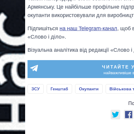
Армянську. Це найбільше профільне підпр
окупанти використовували для виробництв
Підпишіться
на наш Telegram-канал
, щоб 
«Слово і діло».
Візуальна аналітика від редакції «Слово і
ЧИТАЙТЕ 
найважливіше в
ЗСУ
Генштаб
Окупанти
Військова 
По