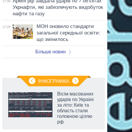
Армія рф завдала ударів по 7 об'єктах
17:38
Укрнафти, які забезпечують видобуток
нафти та газу
МОН оновило стандарти
17:29
загальної середньої освіти:
що змінилось
Більше новин
ІНФОГРАФІКА
Вісім масованих
ударів по Україні
за літо: Київ та
область стали
головною ціллю
рф