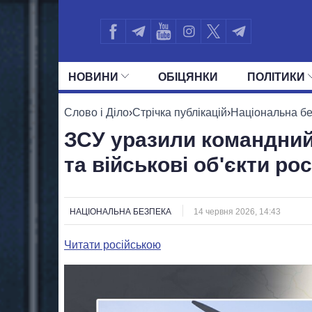
НОВИНИ
ОБIЦЯНКИ
ПОЛIТИКИ
УСІ ПОЛІТИКИ
ПРЕЗИДЕНТ І ОФ
Слово і Діло
›
Стрічка публікацій
›
Національна б
ЗСУ уразили командний 
та військові об'єкти ро
НАЦІОНАЛЬНА БЕЗПЕКА
14 червня 2026, 14:43
Читати російською