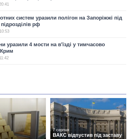
20:41
отних систем уразили полігон на Запоріжжі під
 підрозділів рф
10:53
и уразили 4 мости на в'їзді у тимчасово
 Крим
11:42
7 серпня
ВАКС відпустив під заставу