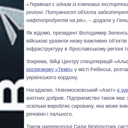
«Термінал є одним із ключових експортн
регіоні. Потужності об'єкта забезпечу
нафтопродуктів на рік»
, – додали у Генш
Як відомо, президент Володимир Зеленс
військові уразили низку важливих об’єктів
інфраструктуру в Ярославському регіоні та
Зокрема, бійці Центру спецоперацій «Ал
росрезерву «Темп»
у місті Рибінськ, розта
українського кордону.
Нагадаємо, Новомосковський «Азот»
є од
азотних добрив. Підприємство також має 
оскільки виробляє сировину, яка може ви
речовин і пального.
Також напередодні Сили безпілотних си