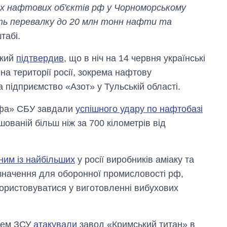
их нафтових об'єктів рф у Чорноморському
ють перевалку до 20 млн тонн нафти та
табі.
ький
підтвердив
, що в ніч на 14 червня українські
 на території росії, зокрема нафтову
 підприємство «Азот» у Тульській області.
ьфа» СБУ завдали
успішного удару по нафтобазі
шованій більш ніж за 700 кілометрів від
ним із найбільших
у росії виробників аміаку та
значення для оборонної промисловості рф,
користовуватися у виготовленні вибухових
стем ЗСУ
атакували
завод «Кримський титан» в