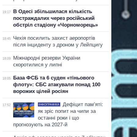
В Одесі збільшилася кількість
19:17
постраждалих через російський
обстріл стадіону «Чорноморець»
Чехія посилить захист аеропортів
18:45
після інциденту з дроном у Лейпцигу
Міжнародні резерви України
18:09
скоротилися у липні
База ФСБ та 6 суден «тіньового
18:05
флоту»: СБС атакували понад 100
ворожих цілей росіян
Дефіцит пам’яті:
ІНФОГРАФІКА
17:52
як зріс попит на чипи за
останні роки і що
прогнозують на 2027-й