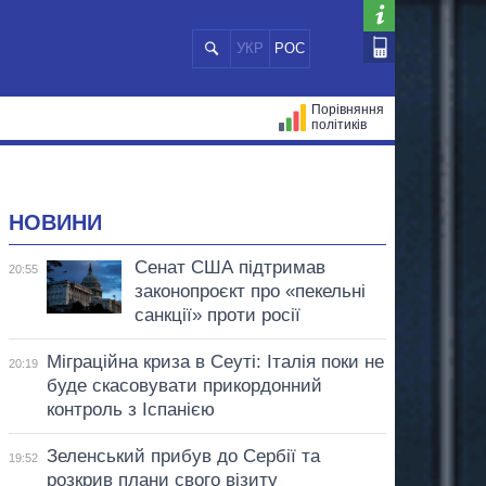
УКР
РОС
Порівняння
політиків
ЦІЙ
МЕРИ МІСТ
ВСІ ПЕРСОНИ
НОВИНИ
Сенат США підтримав
20:55
законопроєкт про «пекельні
санкції» проти росії
Міграційна криза в Сеуті: Італія поки не
20:19
буде скасовувати прикордонний
контроль з Іспанією
Зеленський прибув до Сербії та
19:52
розкрив плани свого візиту