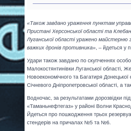
«Також завдано ураження пунктам управл
Пристані Херсонської області та Клебан-
Луганської області уражено майстерню 
важких дронів противника»
, – йдеться у 
Удари також завдано по скупченнях особо
Малокостянтинівки Луганської області, Жер
Новоекономічного та Багатиря Донецької о
Січневого Дніпропетровської області, а т
Водночас, за результатами дорозвідки п
«Таманьнефтегаз» у районі Волни Краснод
Йдеться про пошкодження трьох резервуа
стендерів на причалах №5 та №6.