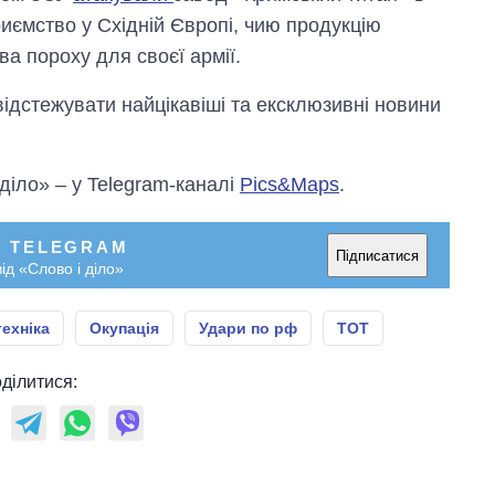
иємство у Східній Європі, чию продукцію
а пороху для своєї армії.
відстежувати найцікавіші та ексклюзивні новини
 діло» – у Telegram-каналі
Pics&Maps
.
У TELEGRAM
Підписатися
ід «Слово і діло»
техніка
Окупація
Удари по рф
ТОТ
ділитися: