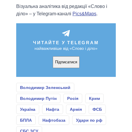
Візуальна аналітика від редакції «Слово і
діло» – у Telegram-каналі
Pics&Maps
.
ЧИТАЙТЕ У TELEGRAM
найважливіше від «Слово і діло»
Підписатися
Володимир Зеленський
Володимир Путін
Росія
Крим
Україна
Нафта
Армія
ФСБ
БПЛА
Нафтобаза
Удари по рф
СБС ЗСУ