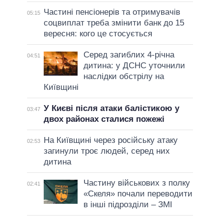
Частині пенсіонерів та отримувачів
05:15
соцвиплат треба змінити банк до 15
вересня: кого це стосується
Серед загиблих 4-річна
04:51
дитина: у ДСНС уточнили
наслідки обстрілу на
Київщині
У Києві після атаки балістикою у
03:47
двох районах сталися пожежі
На Київщині через російську атаку
02:53
загинули троє людей, серед них
дитина
Частину військових з полку
02:41
«Скеля» почали переводити
в інші підрозділи – ЗМІ