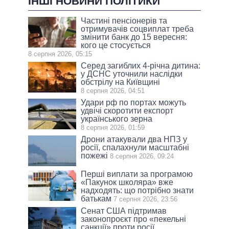
ІНШІ НОВИНИ ПОЛІТИКИ
Частині пенсіонерів та
отримувачів соцвиплат треба
змінити банк до 15 вересня:
кого це стосується
8 серпня 2026, 05:15
Серед загиблих 4-річна дитина:
у ДСНС уточнили наслідки
обстрілу на Київщині
8 серпня 2026, 04:51
Удари рф по портах можуть
удвічі скоротити експорт
українського зерна
8 серпня 2026, 01:59
Дрони атакували два НПЗ у
росії, спалахнули масштабні
пожежі
8 серпня 2026, 09:24
Перші виплати за програмою
«Пакунок школяра» вже
надходять: що потрібно знати
батькам
7 серпня 2026, 23:56
Сенат США підтримав
законопроєкт про «пекельні
санкції» проти росії