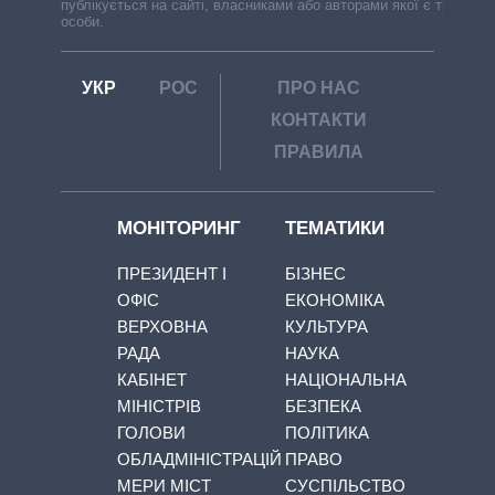
публікується на сайті, власниками або авторами якої є треті
особи.
УКР
РОС
ПРО НАС
КОНТАКТИ
ПРАВИЛА
МОНІТОРИНГ
ТЕМАТИКИ
ПРЕЗИДЕНТ І
БІЗНЕС
ОФІС
ЕКОНОМІКА
ВЕРХОВНА
КУЛЬТУРА
РАДА
НАУКА
КАБІНЕТ
НАЦІОНАЛЬНА
МІНІСТРІВ
БЕЗПЕКА
ГОЛОВИ
ПОЛІТИКА
ОБЛАДМІНІСТРАЦІЙ
ПРАВО
МЕРИ МІСТ
СУСПІЛЬСТВО