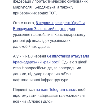
федерації у портах тимчасово окупованих
Маріуполя і Бердянська, а також у
прибережних водах ТОТ.
Окрім цього,
6 червня президент України
Володимир Зеленський підтвердив
ураження нафтобази в Краснодарському
регіоні рф внаслідок українських
далекобійних ударів.
А у ніч на 8 червня
безпілотники атакували
Краснодарський край росії
. Однією з цілей
став Новоросійськ, де, за попередніми
даними, під удар потрапив об'єкт
нафтопаливної інфраструктури.
Підпишіться
на наш Telegram-канал
, щоб
відстежувати найцікавіші та ексклюзивні
новини «Слово і діло».