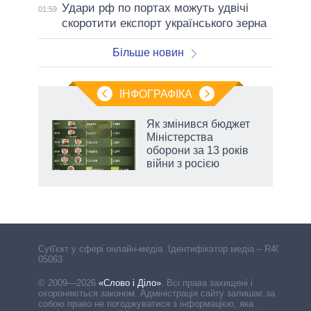
Удари рф по портах можуть удвічі
01:59
скоротити експорт українського зерна
Більше новин
ІНФОГРАФІКА
Як змінився бюджет
ть
Міністерства
оборони за 13 років
війни з росією
Cуб'єкт у сфері онлайн-медіа. Ідентифікатор медіа – R40-
05063
© 2009—2026
«Слово і Діло»
.
Всі права захищені і
охороняються законом. Адміністрація сайту залишає за
собою право не погоджуватися з інформацією, яка