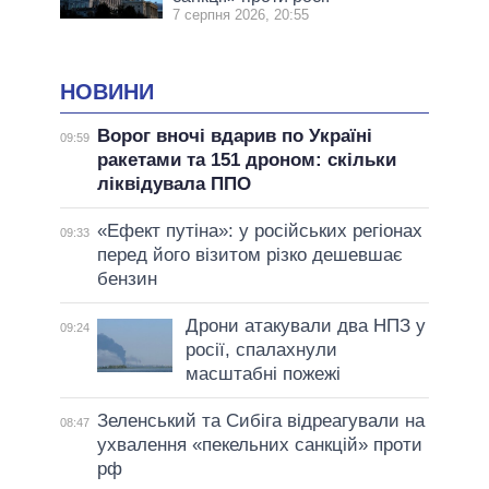
7 серпня 2026, 20:55
НОВИНИ
Ворог вночі вдарив по Україні
09:59
ракетами та 151 дроном: скільки
ліквідувала ППО
«Ефект путіна»: у російських регіонах
09:33
перед його візитом різко дешевшає
бензин
Дрони атакували два НПЗ у
09:24
росії, спалахнули
масштабні пожежі
Зеленський та Сибіга відреагували на
08:47
ухвалення «пекельних санкцій» проти
рф