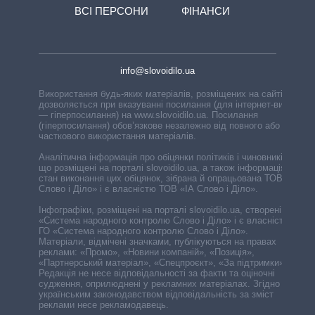
ВСІ ПЕРСОНИ
ФІНАНСИ
info@slovoidilo.ua
Використання будь-яких матеріалів, розміщених на сайті,
дозволяється при вказуванні посилання (для інтернет-видань
— гіперпосилання) на www.slovoidilo.ua. Посилання
(гіперпосилання) обов’язкове незалежно від повного або
часткового використання матеріалів.
Аналітична інформація про обіцянки політиків і чиновників,
що розміщені на порталі slovoidilo.ua, а також інформація про
стан виконання цих обіцянок, зібрана й опрацьована ТОВ «ІА
Слово і Діло» і є власністю ТОВ «ІА Слово і Діло».
Інфографіки, розміщені на порталі slovoidilo.ua, створені ГО
«Система народного контролю Слово і Діло» і є власністю
ГО «Система народного контролю Слово і Діло».
Матеріали, відмічені значками, публікуються на правах
реклами: «Промо», «Новини компаній», «Позиція»,
«Партнерський матеріал», «Спецпроєкт», «За підтримки».
Редакція не несе відповідальності за факти та оціночні
судження, оприлюднені у рекламних матеріалах. Згідно з
українським законодавством відповідальність за зміст
реклами несе рекламодавець.