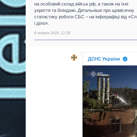
на особовий склад військ рф, а також на їхні
укриття та бліндажі. Детальніше про щомісячну
статистику роботи СБС – на інфографіці від «С
і діло».
9 червня 2026, 12:38