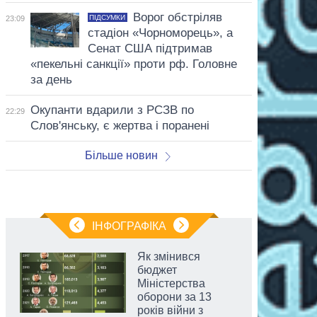
Ворог обстріляв
ПІДСУМКИ
23:09
стадіон «Чорноморець», а
Сенат США підтримав
«пекельні санкції» проти рф. Головне
за день
Окупанти вдарили з РСЗВ по
22:29
Слов'янську, є жертва і поранені
Більше новин
ІНФОГРАФІКА
Як змінився
бюджет
Міністерства
оборони за 13
років війни з