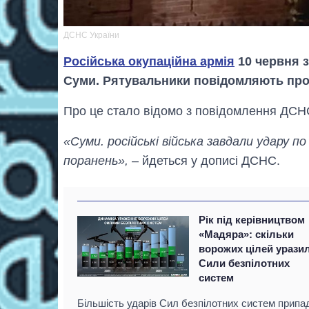
ДСНС України
Російська окупаційна армія
10 червня з
Суми. Рятувальники повідомляють пр
Про це стало відомо з повідомлення ДСН
«Суми. російські війська завдали удару 
поранень»,
– йдеться у дописі ДСНС.
Рік під керівництвом
«Мадяра»: скільки
ворожих цілей урази
Сили безпілотних
систем
Більшість ударів Сил безпілотних систем припа