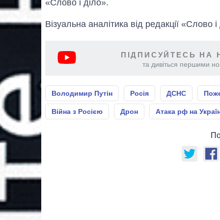
«Слово і діло».
Візуальна аналітика від редакції «Слово і
ПІДПИСУЙТЕСЬ НА 
та дивіться першими нов
Володимир Путін
Росія
ДСНС
Пож
Війна з Росією
Дрон
Атака рф на Украї
По