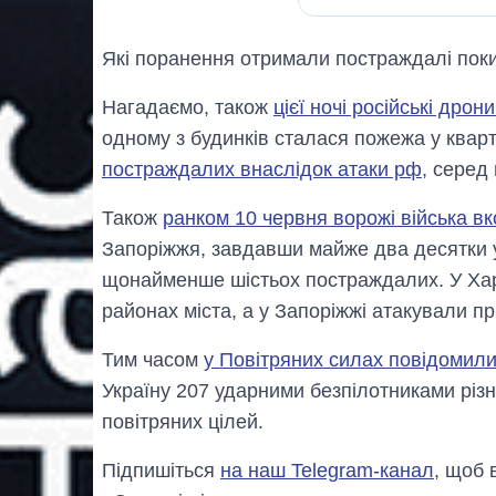
Які поранення отримали постраждалі поки
Нагадаємо, також
цієї ночі російські дро
одному з будинків сталася пожежа у квар
постраждалих внаслідок атаки рф
, серед 
Також
ранком 10 червня ворожі війська в
Запоріжжя, завдавши майже два десятки уд
щонайменше шістьох постраждалих. У Харк
районах міста, а у Запоріжжі атакували п
Тим часом
у Повітряних силах повідомили
Україну 207 ударними безпілотниками різ
повітряних цілей.
Підпишіться
на наш Telegram-канал
, щоб 