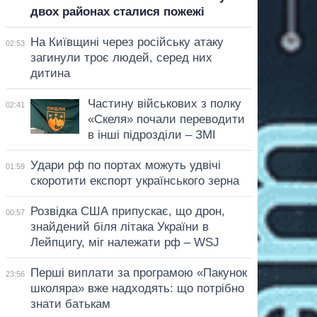
двох районах сталися пожежі
На Київщині через російську атаку
02:53
загинули троє людей, серед них
дитина
Частину військових з полку
02:41
«Скеля» почали переводити
в інші підрозділи – ЗМІ
Удари рф по портах можуть удвічі
01:59
скоротити експорт українського зерна
Розвідка США припускає, що дрон,
00:57
знайдений біля літака України в
Лейпцигу, міг належати рф – WSJ
Перші виплати за програмою «Пакунок
23:56
школяра» вже надходять: що потрібно
знати батькам