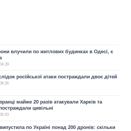
рони влучили по житлових будинках в Одесі, є
а
04:29
слідок російської атаки постраждали двоє дітей
08:26
вранці майже 20 разів атакували Харків та
постраждали цивільні
06:03
 випустила по Україні понад 200 дронів: скільки