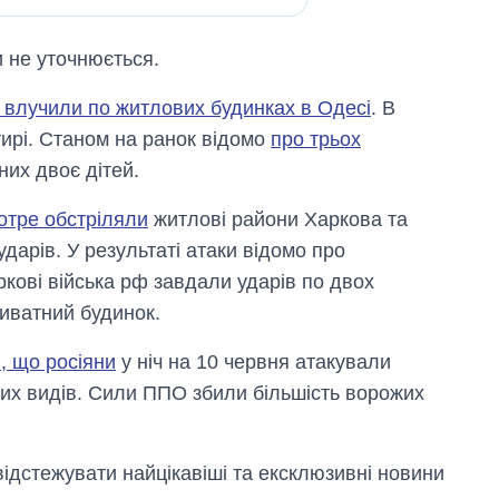
 не уточнюється.
ни влучили по житлових будинках в Одесі
. В
тирі. Станом на ранок відомо
про трьох
них двоє дітей.
котре обстріляли
житлові райони Харкова та
арів. У результаті атаки відомо про
ові війська рф завдали ударів по двох
риватний будинок.
, що росіяни
у ніч на 10 червня атакували
них видів. Сили ППО збили більшість ворожих
відстежувати найцікавіші та ексклюзивні новини