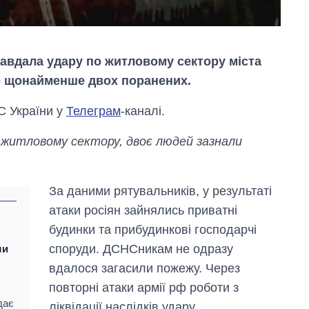
авдала удару по житловому сектору міста
о щонайменше двох поранених.
С України у
Телеграм
-каналі.
по житловому сектору, двоє людей зазнали
За даними рятувальників, у результаті
атаки росіян зайнялись приватні
будинки та прибудинкові господарчі
споруди. ДСНСникам не одразу
ли
Від 1 місяця – до 5
років: хто і як
вдалося загасили пожежу. Через
довго обіймав
повторні атаки армії рф роботи з
посаду керівника
СЗР
дає
ліквідації наслідків удару