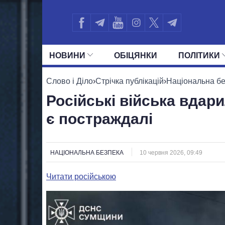
НОВИНИ
ОБIЦЯНКИ
ПОЛIТИКИ
УСІ ПОЛІТИКИ
ПРЕЗИДЕНТ І ОФ
Слово і Діло
›
Стрічка публікацій
›
Національна б
Російські війська вдар
є постраждалі
НАЦІОНАЛЬНА БЕЗПЕКА
10 червня 2026, 09:49
Читати російською