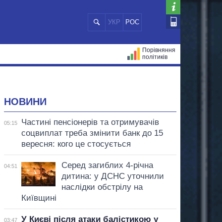
УКР
РОС
Порівняння
політиків
ЦІЙ
МЕРИ МІСТ
ВСІ ПЕРСОНИ
НОВИНИ
Частині пенсіонерів та отримувачів
05:15
соцвиплат треба змінити банк до 15
вересня: кого це стосується
Серед загиблих 4-річна
04:51
дитина: у ДСНС уточнили
наслідки обстрілу на
Київщині
У Києві після атаки балістикою у
03:47