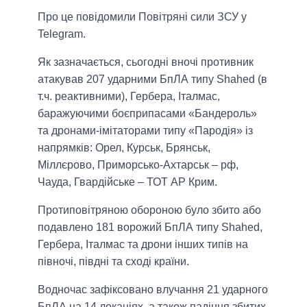
Про це повідомили Повітряні сили ЗСУ у
Telegram.
Як зазначається, сьогодні вночі противник
атакував 207 ударними БпЛА типу Shahed (в
т.ч. реактивними), Гербера, Італмас,
баражуючими боєприпасами «Бандероль»
та дронами-імітаторами типу «Пародія» із
напрямків: Орел, Курськ, Брянськ,
Міллєрово, Приморсько-Ахтарськ – рф,
Чауда, Гвардійське – ТОТ АР Крим.
Протиповітряною обороною було збито або
подавлено 181 ворожий БпЛА типу Shahed,
Гербера, Італмас та дрони інших типів на
півночі, півдні та сході країни.
Водночас зафіксовано влучання 21 ударного
БпЛА на 14 локаціях, а також падіння збитих