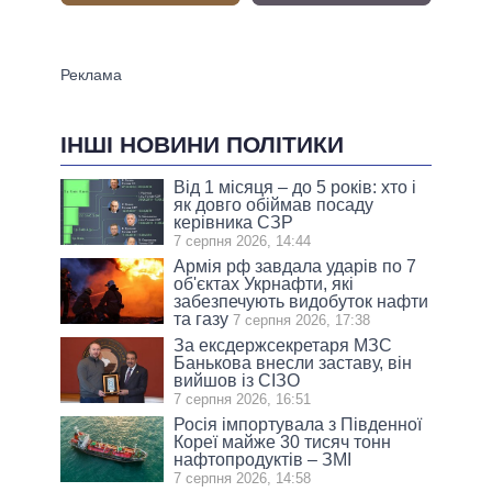
ІНШІ НОВИНИ ПОЛІТИКИ
Від 1 місяця – до 5 років: хто і
як довго обіймав посаду
керівника СЗР
7 серпня 2026, 14:44
Армія рф завдала ударів по 7
об'єктах Укрнафти, які
забезпечують видобуток нафти
та газу
7 серпня 2026, 17:38
За ексдержсекретаря МЗС
Банькова внесли заставу, він
вийшов із СІЗО
7 серпня 2026, 16:51
Росія імпортувала з Південної
Кореї майже 30 тисяч тонн
нафтопродуктів – ЗМІ
7 серпня 2026, 14:58