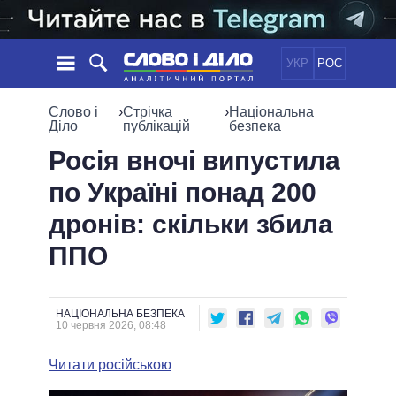
УКР
РОС
НОВИНИ
Слово і
›
Стрічка
›
Національна
Діло
публікацій
безпека
ОБIЦЯНКИ
СТРІЧКА
ПОЛІТИКА
Росія вночі випустила
ПОДІЇ
ЕКОНОМІКА
по Україні понад 200
ПОЛIТИКИ
СТАТТІ
СУСПІЛЬСТВО
дронів: скільки збила
ІНФОГРАФІКА
ДУМКИ
СВІТ
УСІ ПОЛІТИКИ
ППО
ОГЛЯДИ
ПРЕЗИДЕНТ І ОФІС
ВІДЕО
ДАЙДЖЕСТИ
ВЕРХОВНА РАДА
ПІДТРИМАТИ
КАБІНЕТ МІНІСТРІВ
НАЦІОНАЛЬНА БЕЗПЕКА
10 червня 2026, 08:48
ГОЛОВИ ОБЛАДМІНІСТРАЦІЙ
ПОРІВНЯННЯ ПОЛІТИКІВ
МЕРИ МІСТ
Читати російською
ВСІ ПЕРСОНИ