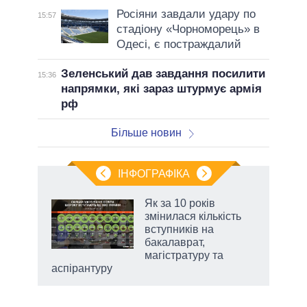
Росіяни завдали удару по
15:57
стадіону «Чорноморець» в
Одесі, є постраждалий
Зеленський дав завдання посилити
15:36
напрямки, які зараз штурмує армія
рф
Більше новин
ІНФОГРАФІКА
нтів:
Як за 10 років
 і
змінилася кількість
nAI
вступників на
бакалаврат,
магістратуру та
аспірантуру