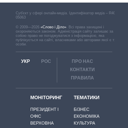
Cуб'єкт у сфері онлайн-медіа. Ідентифікатор медіа – R40-
05063
© 2009—2026
«Слово і Діло»
.
Всі права захищені і
охороняються законом. Адміністрація сайту залишає за
собою право не погоджуватися з інформацією, яка
публікується на сайті, власниками або авторами якої є треті
особи.
УКР
РОС
ПРО НАС
КОНТАКТИ
ПРАВИЛА
МОНІТОРИНГ
ТЕМАТИКИ
ПРЕЗИДЕНТ І
БІЗНЕС
ОФІС
ЕКОНОМІКА
ВЕРХОВНА
КУЛЬТУРА