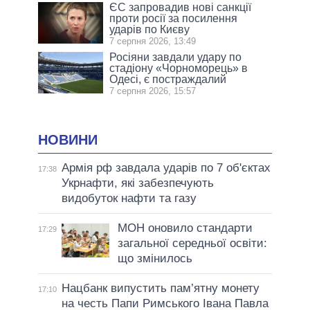
ЄС запровадив нові санкції
проти росії за посилення
ударів по Києву
7 серпня 2026, 13:49
Росіяни завдали удару по
стадіону «Чорноморець» в
Одесі, є постраждалий
7 серпня 2026, 15:57
НОВИНИ
Армія рф завдала ударів по 7 об'єктах
17:38
Укрнафти, які забезпечують
видобуток нафти та газу
МОН оновило стандарти
17:29
загальної середньої освіти:
що змінилось
Нацбанк випустить пам’ятну монету
17:10
на честь Папи Римського Івана Павла