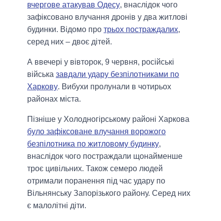
вчергове атакував Одесу
, внаслідок чого
зафіксовано влучання дронів у два житлові
будинки. Відомо про
трьох постраждалих
,
серед них – двоє дітей.
А ввечері у вівторок, 9 червня, російські
війська
завдали удару безпілотниками по
Харкову
. Вибухи пролунали в чотирьох
районах міста.
Пізніше у Холодногірському районі Харкова
було зафіксоване влучання ворожого
безпілотника по житловому будинку
,
внаслідок чого постраждали щонайменше
троє цивільних. Також семеро людей
отримали поранення під час удару по
Вільнянську Запорізького району. Серед них
є малолітні діти.