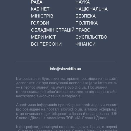
РАДА
НАУКА
КАБІНЕТ
НАЦІОНАЛЬНА
МІНІСТРІВ
БЕЗПЕКА
ГОЛОВИ
ПОЛІТИКА
ОБЛАДМІНІСТРАЦІЙ
ПРАВО
МЕРИ МІСТ
СУСПІЛЬСТВО
ВСІ ПЕРСОНИ
ФІНАНСИ
info@slovoidilo.ua
Використання будь-яких матеріалів, розміщених на сайті,
дозволяється при вказуванні посилання (для інтернет-видань
— гіперпосилання) на www.slovoidilo.ua. Посилання
(гіперпосилання) обов’язкове незалежно від повного або
часткового використання матеріалів.
Аналітична інформація про обіцянки політиків і чиновників,
що розміщені на порталі slovoidilo.ua, а також інформація про
стан виконання цих обіцянок, зібрана й опрацьована ТОВ «ІА
Слово і Діло» і є власністю ТОВ «ІА Слово і Діло».
Інфографіки, розміщені на порталі slovoidilo.ua, створені ГО