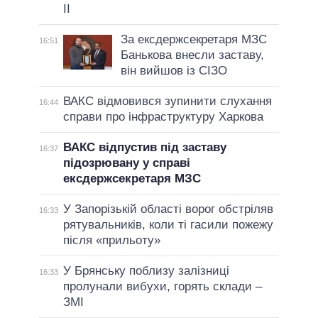
II
За ексдержсекретаря МЗС
16:51
Банькова внесли заставу,
він вийшов із СІЗО
ВАКС відмовився зупинити слухання
16:44
справи про інфраструктуру Харкова
ВАКС відпустив під заставу
16:37
підозрювану у справі
ексдержсекретаря МЗС
У Запорізькій області ворог обстріляв
16:33
рятувальників, коли ті гасили пожежу
після «прильоту»
У Брянську поблизу залізниці
16:33
пролунали вибухи, горять склади –
ЗМІ