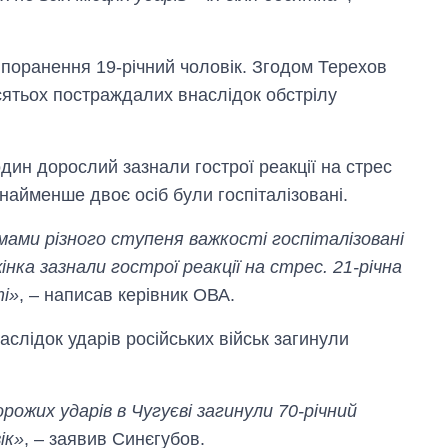
 поранення 19-річний чоловік. Згодом Терехов
сятьох постраждалих внаслідок обстрілу
один дорослий зазнали гострої реакції на стрес
найменше двоє осіб були госпіталізовані.
вмами різного ступеня важкості госпіталізовані
жінка зазнали гострої реакції на стрес. 21-річна
ті»
, – написав керівник ОВА.
наслідок ударів російських військ загинули
рожих ударів в Чугуєві загинули 70-річний
ік»
, – заявив Синєгубов.