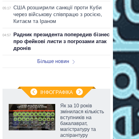
США розширили санкції проти Куби
05:17
через військову співпрацю з росією,
Китаєм та Іраном
Радник президента попередив бізнес
04:57
про фейкові листи з погрозами атак
дронів
Більше новин
ІНФОГРАФІКА
Як за 10 років
змінилася кількість
вступників на
бакалаврат,
магістратуру та
аспірантуру