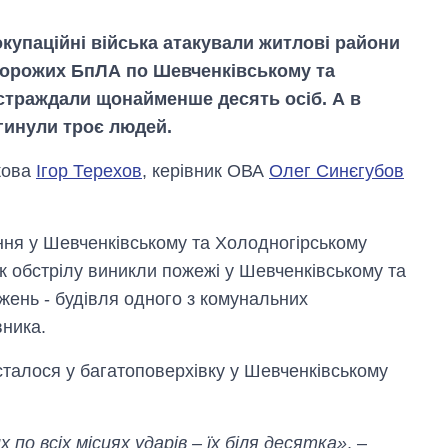
 окупаційні війська атакували житлові райони
 ворожих БпЛА по Шевченківському та
страждали щонайменше десять осіб. А в
агинули троє людей.
кова
Ігор Терехов
, керівник ОВА
Олег Синєгубов
ння у Шевченківському та Холодногірському
к обстрілу виникли пожежі у Шевченківському та
ень - будівля одного з комунальних
вника.
Вісім масованих
ударів по Україні
сталося у багатоповерхівку у Шевченківському
за літо: Київ та
область стали
головною ціллю
рф
по всіх місцях ударів – їх біля десятка»
, –