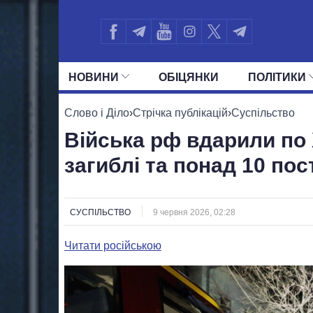
НОВИНИ
ОБIЦЯНКИ
ПОЛIТИКИ
УСІ ПОЛІТИКИ
ПРЕЗИДЕНТ І ОФ
Слово і Діло
›
Стрічка публікацій
›
Суспільство
Війська рф вдарили по 
загиблі та понад 10 по
СУСПІЛЬСТВО
9 червня 2026, 02:28
Читати російською