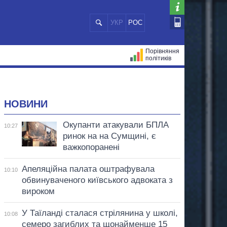
УКР
РОС
Порівняння
політиків
ЦІЙ
МЕРИ МІСТ
ВСІ ПЕРСОНИ
НОВИНИ
Окупанти атакували БПЛА
10:27
ринок на на Сумщині, є
важкопоранені
Апеляційна палата оштрафувала
10:10
обвинуваченого київського адвоката з
вироком
У Таїланді сталася стрілянина у школі,
10:08
семеро загиблих та щонайменше 15