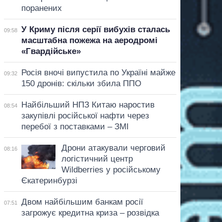
поранених
У Криму після серії вибухів сталась
09:58
масштабна пожежа на аеродромі
«Гвардійське»
Росія вночі випустила по Україні майже
09:32
150 дронів: скільки збила ППО
Найбільший НПЗ Китаю наростив
08:54
закупівлі російської нафти через
перебої з поставками – ЗМІ
Дрони атакували черговий
08:16
логістичний центр
Wildberries у російському
Єкатеринбурзі
Двом найбільшим банкам росії
07:51
загрожує кредитна криза – розвідка