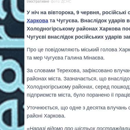
Ілюстративне
фото: ДСНС
У ніч на вівторока, 9 червня, російські
Харкова
та Чугуєва. Внаслідок ударів
Холодногірському районах Харкова по
Чугуєві внаслідок російських ударів з
Про це повідомляють міський голова Хар
та мер Чугуєва Галина Мінаєва.
За словами Терехова, зафіксовано влуча
районах міста. Зазначається, що внаслідо
Холодногірському районах, серед пошкодж
підприємств міста, було поранено ії праці
Уточнюється, що одне з десятка влучань 
районі Харкова.
«Наразі відомо про шістьох постраждалих 