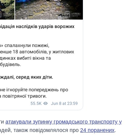
нти
атакували зупинку громадського транспорту у
юдей, також повідомлялося про
24 поранених
.