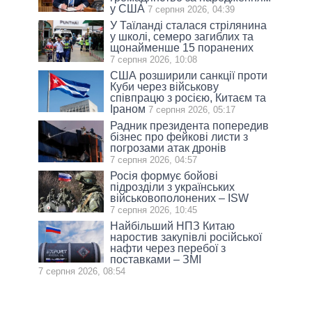
у США
7 серпня 2026, 04:39
У Таїланді сталася стрілянина
у школі, семеро загиблих та
щонайменше 15 поранених
7 серпня 2026, 10:08
США розширили санкції проти
Куби через військову
співпрацю з росією, Китаєм та
Іраном
7 серпня 2026, 05:17
Радник президента попередив
бізнес про фейкові листи з
погрозами атак дронів
7 серпня 2026, 04:57
Росія формує бойові
підрозділи з українських
військовополонених – ISW
7 серпня 2026, 10:45
Найбільший НПЗ Китаю
наростив закупівлі російської
нафти через перебої з
поставками – ЗМІ
7 серпня 2026, 08:54