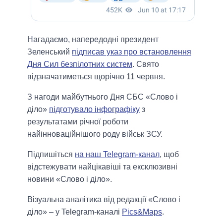
Нагадаємо, напередодні президент
Зеленський
підписав указ про встановлення
Дня Сил безпілотних систем
. Свято
відзначатиметься щорічно 11 червня.
З нагоди майбутнього Дня СБС «Слово і
діло»
підготувало інфографіку
з
результатами річної роботи
найінноваційнішого роду військ ЗСУ.
Підпишіться
на наш Telegram-канал
, щоб
відстежувати найцікавіші та ексклюзивні
новини «Слово і діло».
Візуальна аналітика від редакції «Слово і
діло» – у Telegram-каналі
Pics&Maps
.