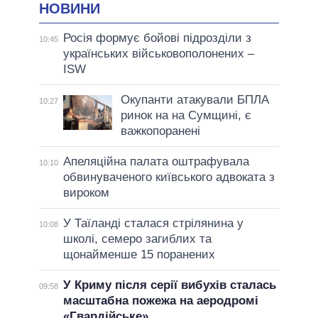
НОВИНИ
Росія формує бойові підрозділи з
10:45
українських військовополонених –
ISW
Окупанти атакували БПЛА
10:27
ринок на на Сумщині, є
важкопоранені
Апеляційна палата оштрафувала
10:10
обвинуваченого київського адвоката з
вироком
У Таїланді сталася стрілянина у
10:08
школі, семеро загиблих та
щонайменше 15 поранених
У Криму після серії вибухів сталась
09:58
масштабна пожежа на аеродромі
«Гвардійське»