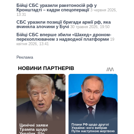
Бійці СБС уразили ракетоносій рф у
Кронштадті – кадри спецоперації
3 червня 2026,
13:31
СБС уразили позиції бригади армії рф, яка
вчиняла злочини у Бучі
30 травня 2026, 19:50
Бійці СБС вперше збили «Шахед» дроном-
перехоплювачем з надводної платформи
19
квітня 2026, 13:41