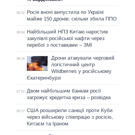
Росія вночі випустила по Україні
09:32
майже 150 дронів: скільки збила ППО
Найбільший НПЗ Китаю наростив
08:54
закупівлі російської нафти через
перебої з поставками – ЗМІ
Дрони атакували черговий
08:16
логістичний центр
Wildberries у російському
Єкатеринбурзі
Двом найбільшим банкам росії
07:51
загрожує кредитна криза – розвідка
США розширили санкції проти Куби
05:17
через військову співпрацю з росією,
Китаєм та Іраном