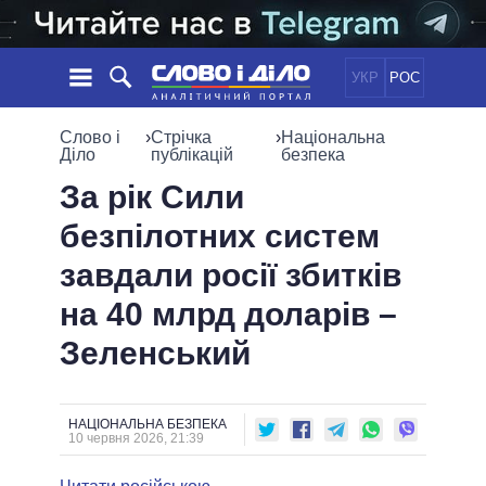
УКР
РОС
НОВИНИ
Слово і
›
Стрічка
›
Національна
Діло
публікацій
безпека
ОБIЦЯНКИ
СТРІЧКА
ПОЛІТИКА
За рік Сили
ПОДІЇ
ЕКОНОМІКА
безпілотних систем
ПОЛIТИКИ
СТАТТІ
СУСПІЛЬСТВО
завдали росії збитків
ІНФОГРАФІКА
ДУМКИ
СВІТ
УСІ ПОЛІТИКИ
на 40 млрд доларів –
ОГЛЯДИ
ПРЕЗИДЕНТ І ОФІС
ВІДЕО
Зеленський
ДАЙДЖЕСТИ
ВЕРХОВНА РАДА
ПІДТРИМАТИ
КАБІНЕТ МІНІСТРІВ
ГОЛОВИ ОБЛАДМІНІСТРАЦІЙ
ПОРІВНЯННЯ ПОЛІТИКІВ
НАЦІОНАЛЬНА БЕЗПЕКА
МЕРИ МІСТ
10 червня 2026, 21:39
ВСІ ПЕРСОНИ