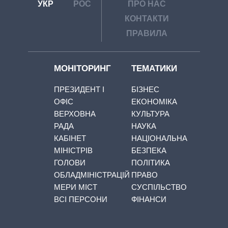
УКР
РОС
ПРО НАС
КОНТАКТИ
ПРАВИЛА
МОНІТОРИНГ
ТЕМАТИКИ
ПРЕЗИДЕНТ І
БІЗНЕС
ОФІС
ЕКОНОМІКА
ВЕРХОВНА
КУЛЬТУРА
РАДА
НАУКА
КАБІНЕТ
НАЦІОНАЛЬНА
МІНІСТРІВ
БЕЗПЕКА
ГОЛОВИ
ПОЛІТИКА
ОБЛАДМІНІСТРАЦІЙ
ПРАВО
МЕРИ МІСТ
СУСПІЛЬСТВО
ВСІ ПЕРСОНИ
ФІНАНСИ