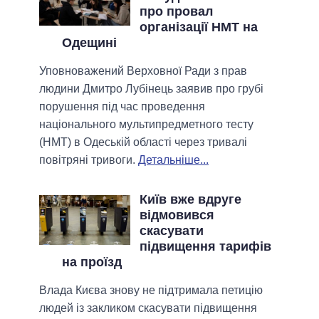
про провал
організації НМТ на
Одещині
Уповноважений Верховної Ради з прав
людини Дмитро Лубінець заявив про грубі
порушення під час проведення
національного мультипредметного тесту
(НМТ) в Одеській області через тривалі
повітряні тривоги.
Детальніше...
Київ вже вдруге
відмовився
скасувати
підвищення тарифів
на проїзд
Влада Києва знову не підтримала петицію
людей із закликом скасувати підвищення