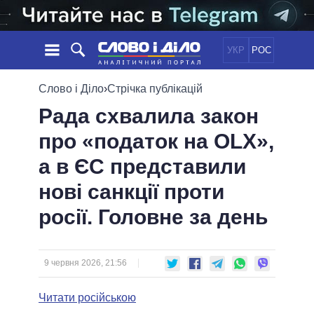
УКР
РОС
НОВИНИ
Слово і Діло
›
Стрічка публікацій
Рада схвалила закон
ОБIЦЯНКИ
СТРІЧКА
ПОЛІТИКА
про «податок на OLX»,
ПОДІЇ
ЕКОНОМІКА
ПОЛIТИКИ
а в ЄС представили
СТАТТІ
СУСПІЛЬСТВО
ІНФОГРАФІКА
ДУМКИ
СВІТ
УСІ ПОЛІТИКИ
нові санкції проти
ОГЛЯДИ
ПРЕЗИДЕНТ І ОФІС
росії. Головне за день
ВІДЕО
ДАЙДЖЕСТИ
ВЕРХОВНА РАДА
ПІДТРИМАТИ
КАБІНЕТ МІНІСТРІВ
ГОЛОВИ ОБЛАДМІНІСТРАЦІЙ
9 червня 2026, 21:56
ПОРІВНЯННЯ ПОЛІТИКІВ
МЕРИ МІСТ
Читати російською
ВСІ ПЕРСОНИ