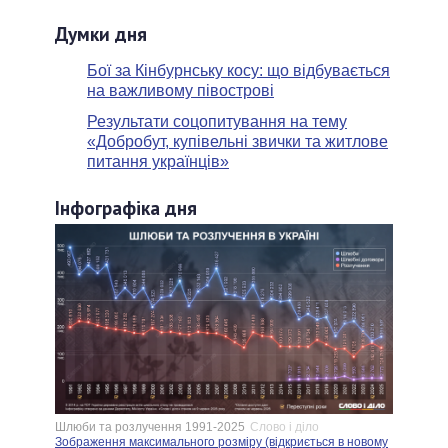
Думки дня
Бої за Кінбурнську косу: що відбувається
на важливому півострові
Результати соцопитування на тeму
«Добробут, купівельні звички та житлове
питання українців»
Інфографіка дня
Шлюби та розлучення 1991-2025
Слово і діло
Зображення максимального розміру (відкриється в новому