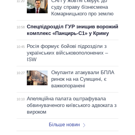
САП у жовтні скерує до
11:20
суду справу бізнесмена
Комарницького про землю
Спецпідрозділ ГУР знищив ворожий
10:58
комплекс «Панцирь-С1» у Криму
Росія формує бойові підрозділи з
10:45
українських військовополонених –
ISW
Окупанти атакували БПЛА
10:27
ринок на на Сумщині, є
важкопоранені
Апеляційна палата оштрафувала
10:10
обвинуваченого київського адвоката з
вироком
Більше новин