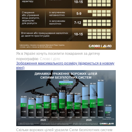
Як в Україні хочуть посилити покарання за дитячу
порнографію
Слово і діло
Зображення максимального розміру (відкриється в новому
вікні)
Скільки ворожих цілей уразили Сили безпілотних систем