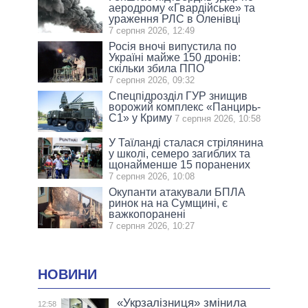
аеродрому «Гвардійське» та
ураження РЛС в Оленівці
7 серпня 2026, 12:49
Росія вночі випустила по
Україні майже 150 дронів:
скільки збила ППО
7 серпня 2026, 09:32
Спецпідрозділ ГУР знищив
ворожий комплекс «Панцирь-
С1» у Криму
7 серпня 2026, 10:58
У Таїланді сталася стрілянина
у школі, семеро загиблих та
щонайменше 15 поранених
7 серпня 2026, 10:08
Окупанти атакували БПЛА
ринок на на Сумщині, є
важкопоранені
7 серпня 2026, 10:27
НОВИНИ
«Укрзалізниця» змінила
12:58