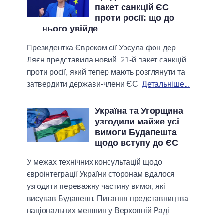
пакет санкцій ЄС
проти росії: що до
нього увійде
Президентка Єврокомісії Урсула фон дер
Ляєн представила новий, 21-й пакет санкцій
проти росії, який тепер мають розглянути та
затвердити держави-члени ЄС.
Детальніше...
Україна та Угорщина
узгодили майже усі
вимоги Будапешта
щодо вступу до ЄС
У межах технічних консультацій щодо
євроінтеграції України сторонам вдалося
узгодити переважну частину вимог, які
висував Будапешт. Питання представництва
національних меншин у Верховній Раді