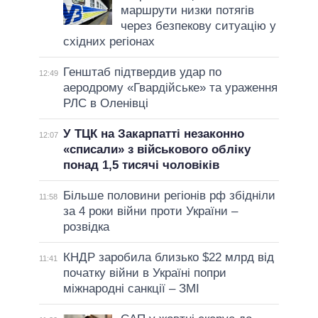
маршрути низки потягів
через безпекову ситуацію у
східних регіонах
Генштаб підтвердив удар по
12:49
аеродрому «Гвардійське» та ураження
РЛС в Оленівці
У ТЦК на Закарпатті незаконно
12:07
«списали» з військового обліку
понад 1,5 тисячі чоловіків
Більше половини регіонів рф збідніли
11:58
за 4 роки війни проти України –
розвідка
КНДР заробила близько $22 млрд від
11:41
початку війни в Україні попри
міжнародні санкції – ЗМІ