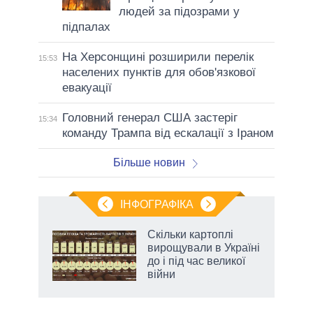
людей за підозрами у
підпалах
На Херсонщині розширили перелік
15:53
населених пунктів для обов'язкової
евакуації
Головний генерал США застеріг
15:34
команду Трампа від ескалації з Іраном
Більше новин
ІНФОГРАФІКА
 як
Скільки картоплі
и за
вирощували в Україні
до і під час великої
2027-
війни