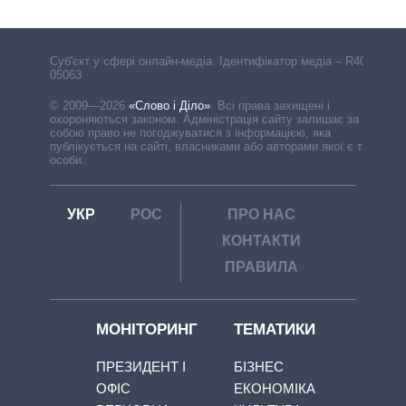
Cуб'єкт у сфері онлайн-медіа. Ідентифікатор медіа – R40-
05063
© 2009—2026
«Слово і Діло»
.
Всі права захищені і
охороняються законом. Адміністрація сайту залишає за
собою право не погоджуватися з інформацією, яка
публікується на сайті, власниками або авторами якої є треті
особи.
УКР
РОС
ПРО НАС
КОНТАКТИ
ПРАВИЛА
МОНІТОРИНГ
ТЕМАТИКИ
ПРЕЗИДЕНТ І
БІЗНЕС
ОФІС
ЕКОНОМІКА