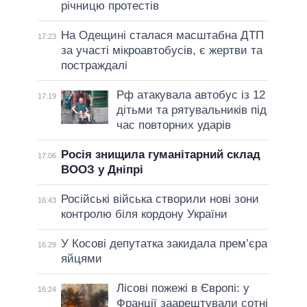
річницю протестів
На Одещині сталася масштабна ДТП
17:23
за участі мікроавтобусів, є жертви та
постраждалі
Рф атакувала автобус із 12
17:19
дітьми та рятувальників під
час повторних ударів
Росія знищила гуманітарний склад
17:06
ВООЗ у Дніпрі
Російські війська створили нові зони
16:43
контролю біля кордону України
У Косові депутатка закидала прем’єра
16:29
яйцями
Лісові пожежі в Європі: у
16:24
Франції заарештували сотні