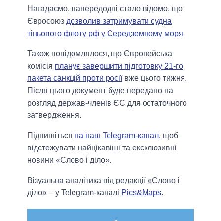
Нагадаємо, напередодні стало відомо, що
Євросоюз
дозволив затримувати судна
тіньового флоту рф у Середземному моря
.
Також повідомлялося, що Європейська
комісія
планує завершити підготовку 21-го
пакета санкцій проти росії
вже цього тижня.
Після цього документ буде передано на
розгляд держав-членів ЄС для остаточного
затвердження.
Підпишіться
на наш Telegram-канал
, щоб
відстежувати найцікавіші та ексклюзивні
новини «Слово і діло».
Візуальна аналітика від редакції «Слово і
діло» – у Telegram-каналі
Pics&Maps
.