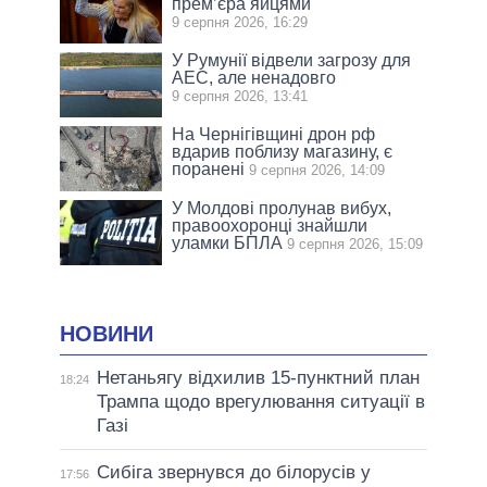
прем’єра яйцями
9 серпня 2026, 16:29
У Румунії відвели загрозу для
АЕС, але ненадовго
9 серпня 2026, 13:41
На Чернігівщині дрон рф
вдарив поблизу магазину, є
поранені
9 серпня 2026, 14:09
У Молдові пролунав вибух,
правоохоронці знайшли
уламки БПЛА
9 серпня 2026, 15:09
НОВИНИ
Нетаньягу відхилив 15-пунктний план
18:24
Трампа щодо врегулювання ситуації в
Газі
Сибіга звернувся до білорусів у
17:56