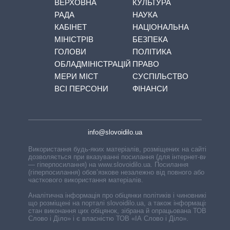
ВЕРХОВНА
КУЛЬТУРА
РАДА
НАУКА
КАБІНЕТ
НАЦІОНАЛЬНА
МІНІСТРІВ
БЕЗПЕКА
ГОЛОВИ
ПОЛІТИКА
ОБЛАДМІНІСТРАЦІЙ
ПРАВО
МЕРИ МІСТ
СУСПІЛЬСТВО
ВСІ ПЕРСОНИ
ФІНАНСИ
info@slovoidilo.ua
Використання будь-яких матеріалів, розміщених на сайті,
дозволяється при вказуванні посилання (для інтернет-видань
— гіперпосилання) на www.slovoidilo.ua. Посилання
(гіперпосилання) обов’язкове незалежно від повного або
часткового використання матеріалів.
Аналітична інформація про обіцянки політиків і чиновників,
що розміщені на порталі slovoidilo.ua, а також інформація про
стан виконання цих обіцянок, зібрана й опрацьована ТОВ «ІА
Слово і Діло» і є власністю ТОВ «ІА Слово і Діло».