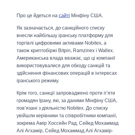
Про це йдеться на
сайті
Мінфіну США.
Як зазначається, до санкційного списку
внесли найбільшу іранську платформу для
торгівлі цифровими активами Nobitex, а
також криптобіржі Bitpin, Ramzinex і Wallex.
Американська влада вважає, що ці компанії
використовувалися для обходу санкцій та
здійснення фінансових операцій в інтересах
іранського режиму.
Крім того, санкції запроваджено проти п’яти
громадян Ірану, які, за даними Мінфіну США,
пов’язані з діяльністю Nobitex. До списку
увійшли керівники та співробітники компанії,
зокрема Амір Хоссейн Рад, Сейед Мохаммад
Алі Агхамір, Сейед Мохаммад Алі Агхамір-