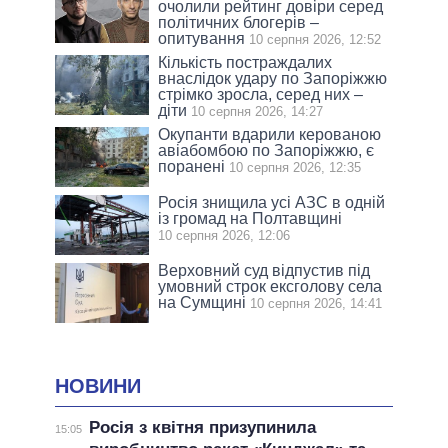
очолили рейтинг довіри серед
політичних блогерів –
опитування
10 серпня 2026, 12:52
Кількість постраждалих
внаслідок удару по Запоріжжю
стрімко зросла, серед них –
діти
10 серпня 2026, 14:27
Окупанти вдарили керованою
авіабомбою по Запоріжжю, є
поранені
10 серпня 2026, 12:35
Росія знищила усі АЗС в одній
із громад на Полтавщині
10 серпня 2026, 12:06
Верховний суд відпустив під
умовний строк ексголову села
на Сумщині
10 серпня 2026, 14:41
НОВИНИ
Росія з квітня призупинила
15:05