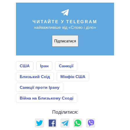
ЧИТАЙТЕ У TELEGRAM
найважливіше від «Слово і діло»
Підписатися
США
Іран
Санкції
Близький Схід
Мінфін США
Санкції проти Ірану
Війна на Близькому Сході
Поділитися: