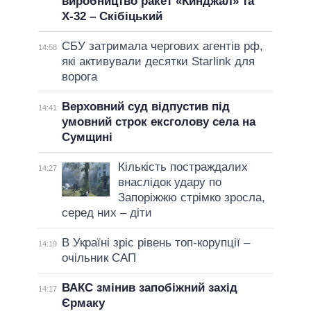
виробництво ракет «Кинджал» та
Х-32 – Скібіцький
СБУ затримала чергових агентів рф,
14:58
які активували десятки Starlink для
ворога
Верховний суд відпустив під
14:41
умовний строк ексголову села на
Сумщині
Кількість постраждалих
14:27
внаслідок удару по
Запоріжжю стрімко зросла,
серед них – діти
В Україні зріс рівень топ-корупції –
14:19
очільник САП
ВАКС змінив запобіжний захід
14:17
Єрмаку