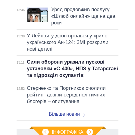
Уряд продовжив послугу
13:46
«Шлюб онлайн» ще на два
роки
У Лейпцигу дрон врізався у крило
13:38
українського Ан-124: ЗМІ розкрили
нові деталі
Сили оборони уразили пускові
13:11
установки «С-400», НПЗ у Татарстані
та підрозділ окупантів
Стерненко та Портников очолили
12:52
рейтинг довіри серед політичних
блогерів – опитування
Більше новин
ІНФОГРАФІКА