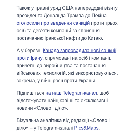
Також у травні уряд США напередодні візиту
президента Дональда Трампа до Пекіна
оголосили про введення санкцій
проти трьох
осіб та дев’яти компаній за сприяння
постачанню іранської нафти до Китаю.
А у березні
Канада запровадила нові санкції
проти Ірану
, спрямовані на осіб і компанії,
причетні до виробництва та постачання
військових технологій, які використовуються,
зокрема, у війні росії проти України.
Підпишіться
на наш Telegram-канал
, щоб
відстежувати найцікавіші та ексклюзивні
новини «Слово і діло».
Візуальна аналітика від редакції «Слово і
діло» – у Telegram-каналі
Pics&Maps
.