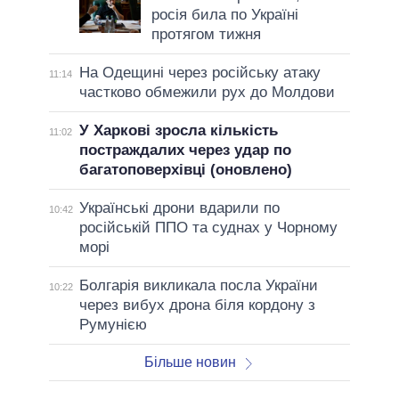
росія била по Україні
протягом тижня
На Одещині через російську атаку
11:14
частково обмежили рух до Молдови
У Харкові зросла кількість
11:02
постраждалих через удар по
багатоповерхівці (оновлено)
Українські дрони вдарили по
10:42
російській ППО та суднах у Чорному
морі
Болгарія викликала посла України
10:22
через вибух дрона біля кордону з
Румунією
Більше новин