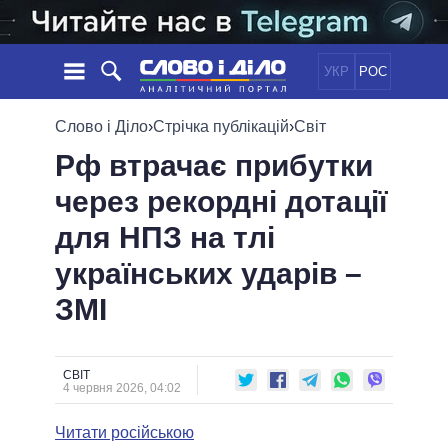
УКР
РОС
НОВИНИ
Слово і Діло
›
Стрічка публікацій
›
Світ
Рф втрачає прибутки
ОБIЦЯНКИ
СТРІЧКА
ПОЛІТИКА
через рекордні дотації
ПОДІЇ
ЕКОНОМІКА
ПОЛIТИКИ
для НПЗ на тлі
СТАТТІ
СУСПІЛЬСТВО
ІНФОГРАФІКА
ДУМКИ
СВІТ
УСІ ПОЛІТИКИ
українських ударів –
ОГЛЯДИ
ПРЕЗИДЕНТ І ОФІС
ЗМІ
ВІДЕО
ДАЙДЖЕСТИ
ВЕРХОВНА РАДА
ПІДТРИМАТИ
КАБІНЕТ МІНІСТРІВ
ГОЛОВИ ОБЛАДМІНІСТРАЦІЙ
СВІТ
ПОРІВНЯННЯ ПОЛІТИКІВ
4 червня 2026, 04:02
МЕРИ МІСТ
Читати російською
ВСІ ПЕРСОНИ