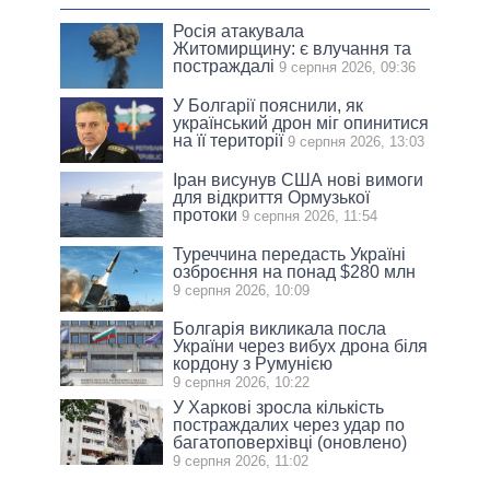
Росія атакувала
Житомирщину: є влучання та
постраждалі
9 серпня 2026, 09:36
У Болгарії пояснили, як
український дрон міг опинитися
на її території
9 серпня 2026, 13:03
Іран висунув США нові вимоги
для відкриття Ормузької
протоки
9 серпня 2026, 11:54
Туреччина передасть Україні
озброєння на понад $280 млн
9 серпня 2026, 10:09
Болгарія викликала посла
України через вибух дрона біля
кордону з Румунією
9 серпня 2026, 10:22
У Харкові зросла кількість
постраждалих через удар по
багатоповерхівці (оновлено)
9 серпня 2026, 11:02