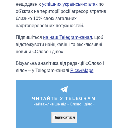
нещодавніх
успішних українських атак
по
об'єктах на території росії агресор втратив
близько 10% своїх загальних
нафтопереробних потужностей.
Підпишіться
на наш Telegram-канал
, щоб
відстежувати найцікавіші та ексклюзивні
новини «Слово і діло».
Візуальна аналітика від редакції «Слово і
діло» – у Telegram-каналі
Pics&Maps
.
ЧИТАЙТЕ У TELEGRAM
найважливіше від «Слово і діло»
Підписатися