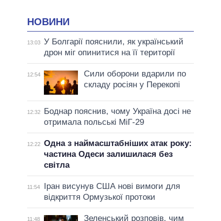
НОВИНИ
У Болгарії пояснили, як український
13:03
дрон міг опинитися на її території
Сили оборони вдарили по
12:54
складу росіян у Перекопі
Боднар пояснив, чому Україна досі не
12:32
отримала польські МіГ-29
Одна з наймасштабніших атак року:
12:22
частина Одеси залишилася без
світла
Іран висунув США нові вимоги для
11:54
відкриття Ормузької протоки
Зеленський розповів, чим
11:48