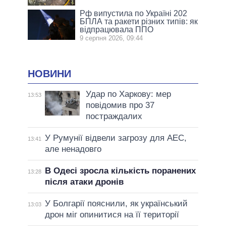
Рф випустила по Україні 202
БПЛА та ракети різних типів: як
відпрацювала ППО
9 серпня 2026, 09:44
НОВИНИ
Удар по Харкову: мер
13:53
повідомив про 37
постраждалих
У Румунії відвели загрозу для АЕС,
13:41
але ненадовго
В Одесі зросла кількість поранених
13:28
після атаки дронів
У Болгарії пояснили, як український
13:03
дрон міг опинитися на її території