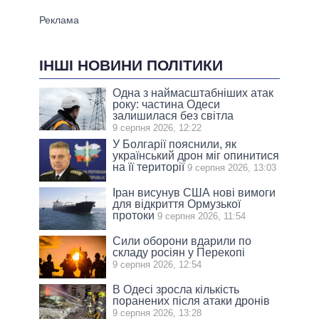
ІНШІ НОВИНИ ПОЛІТИКИ
Одна з наймасштабніших атак
року: частина Одеси
залишилася без світла
9 серпня 2026, 12:22
У Болгарії пояснили, як
український дрон міг опинитися
на її території
9 серпня 2026, 13:03
Іран висунув США нові вимоги
для відкриття Ормузької
протоки
9 серпня 2026, 11:54
Сили оборони вдарили по
складу росіян у Перекопі
9 серпня 2026, 12:54
В Одесі зросла кількість
поранених після атаки дронів
9 серпня 2026, 13:28