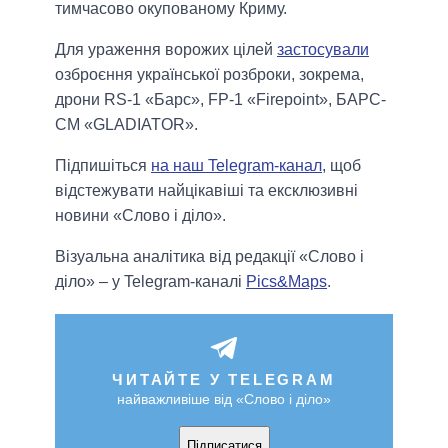
тимчасово окупованому Криму.
Для ураження ворожих цілей
застосували
озброєння української розброки, зокрема,
дрони RS-1 «Барс», FP-1 «Firepoint», БАРС-
СМ «GLADIATOR».
Підпишіться
на наш Telegram-канал
, щоб
відстежувати найцікавіші та ексклюзивні
новини «Слово і діло».
Візуальна аналітика від редакції «Слово і
діло» – у Telegram-каналі
Pics&Maps
.
ЧИТАЙТЕ У TELEGRAM
найважливіше від «Слово і діло»
Підписатися