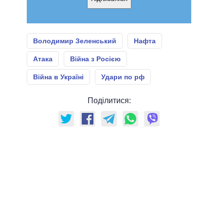
Володимир Зеленський
Нафта
Атака
Війна з Росією
Війна в Україні
Удари по рф
Поділитися: