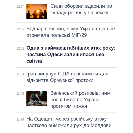
Сили оборони вдарили по
12:54
складу росіян у Перекопі
Боднар пояснив, чому Україна досі не
12:32
отримала польські МіГ-29
Одна з наймасштабніших атак року:
12:22
частина Одеси залишилася без
світла
Іран висунув США нові вимоги для
11:54
відкриття Ормузької протоки
Зеленський розповів, чим
11:48
росія била по Україні
протягом тижня
На Одещині через російську атаку
11:14
частково обмежили рух до Молдови