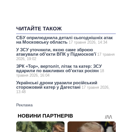
ЧИТАЙТЕ ТАКОЖ
СБУ оприлюднила деталі сьогоднішніх атак
на Московську область
17 травня 2026, 14:34
У ЗСУ уточнили, якою саме зброєю
атакували об'єкти ВПК у Підмосков'ї
17 травня
2026, 19:02
ЗРК «Тор», вертоліт, літак та катер: ЗСУ
вдарили по важливих об’єктах росіян
18
травня 2026, 16:04
Українські дрони уразили російський
сторожовий катер у Дагестані
17 травня 2026,
13:48