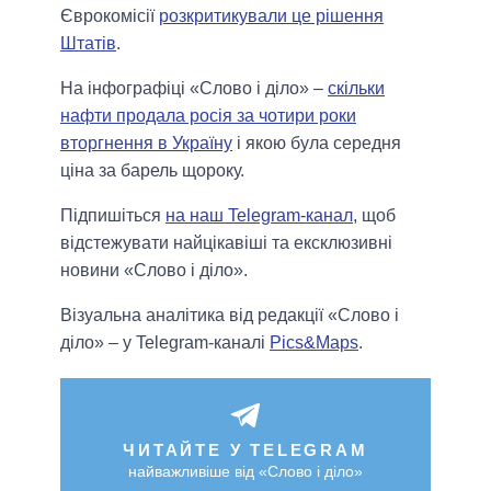
Єврокомісії
розкритикували це рішення
Штатів
.
На інфографіці «Слово і діло» –
скільки
нафти продала росія за чотири роки
вторгнення в Україну
і якою була середня
ціна за барель щороку.
Підпишіться
на наш Telegram-канал
, щоб
відстежувати найцікавіші та ексклюзивні
новини «Слово і діло».
Візуальна аналітика від редакції «Слово і
діло» – у Telegram-каналі
Pics&Maps
.
ЧИТАЙТЕ У TELEGRAM
найважливіше від «Слово і діло»