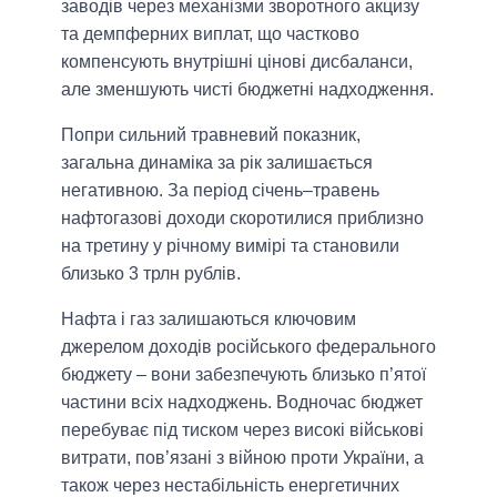
заводів через механізми зворотного акцизу
та демпферних виплат, що частково
компенсують внутрішні цінові дисбаланси,
але зменшують чисті бюджетні надходження.
Попри сильний травневий показник,
загальна динаміка за рік залишається
негативною. За період січень–травень
нафтогазові доходи скоротилися приблизно
на третину у річному вимірі та становили
близько 3 трлн рублів.
Нафта і газ залишаються ключовим
джерелом доходів російського федерального
бюджету – вони забезпечують близько п’ятої
частини всіх надходжень. Водночас бюджет
перебуває під тиском через високі військові
витрати, пов’язані з війною проти України, а
також через нестабільність енергетичних