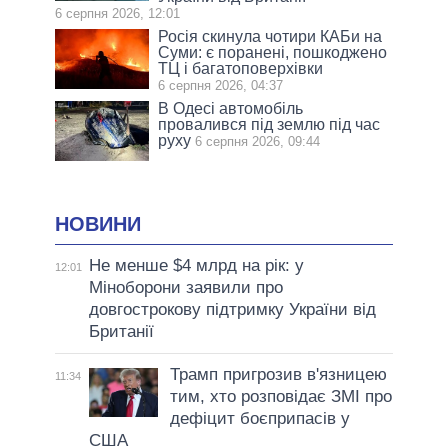
6 серпня 2026, 12:01
Росія скинула чотири КАБи на
Суми: є поранені, пошкоджено
ТЦ і багатоповерхівки
6 серпня 2026, 04:37
В Одесі автомобіль
провалився під землю під час
руху
6 серпня 2026, 09:44
НОВИНИ
Не менше $4 млрд на рік: у
12:01
Міноборони заявили про
довгострокову підтримку України від
Британії
Трамп пригрозив в'язницею
11:34
тим, хто розповідає ЗМІ про
дефіцит боєприпасів у
США