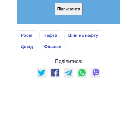
Підписатися
Росія
Нафта
Ціни на нафту
Дохід
Фінанси
Поділитися: