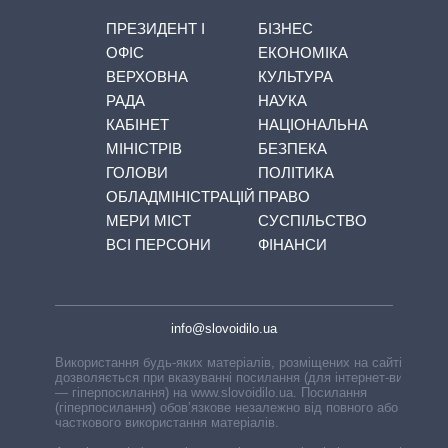
ПРЕЗИДЕНТ І
БІЗНЕС
ОФІС
ЕКОНОМІКА
ВЕРХОВНА
КУЛЬТУРА
РАДА
НАУКА
КАБІНЕТ
НАЦІОНАЛЬНА
МІНІСТРІВ
БЕЗПЕКА
ГОЛОВИ
ПОЛІТИКА
ОБЛАДМІНІСТРАЦІЙ
ПРАВО
МЕРИ МІСТ
СУСПІЛЬСТВО
ВСІ ПЕРСОНИ
ФІНАНСИ
info@slovoidilo.ua
Використання будь-яких матеріалів, розміщених на сайті,
дозволяється при вказуванні посилання (для інтернет-видань
— гіперпосилання) на www.slovoidilo.ua. Посилання
(гіперпосилання) обов’язкове незалежно від повного або
часткового використання матеріалів.