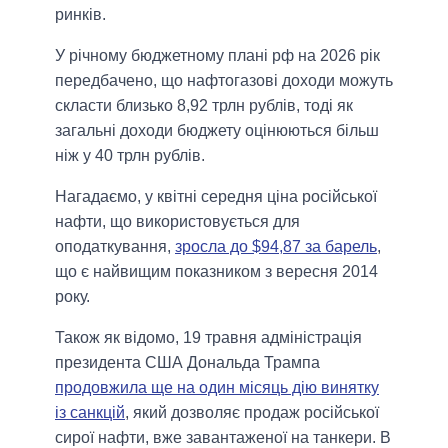
ринків.
У річному бюджетному плані рф на 2026 рік
передбачено, що нафтогазові доходи можуть
скласти близько 8,92 трлн рублів, тоді як
загальні доходи бюджету оцінюються більш
ніж у 40 трлн рублів.
Нагадаємо, у квітні середня ціна російської
нафти, що використовується для
оподаткування,
зросла до $94,87 за барель
,
що є найвищим показником з вересня 2014
року.
Також як відомо, 19 травня адміністрація
президента США Дональда Трампа
продовжила ще на один місяць дію винятку
із санкцій
, який дозволяє продаж російської
сирої нафти, вже завантаженої на танкери. В