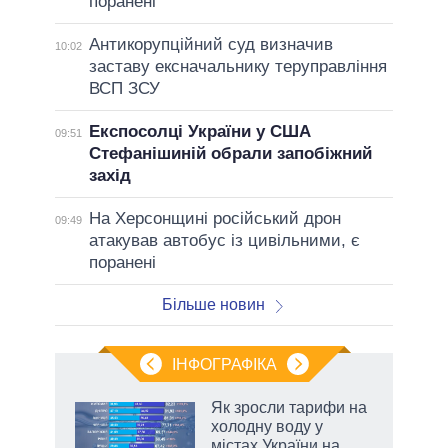
поранені
Антикорупційний суд визначив
10:02
заставу ексначальнику теруправління
ВСП ЗСУ
Експосолці України у США
09:51
Стефанішиній обрали запобіжний
захід
На Херсонщині російський дрон
09:49
атакував автобус із цивільними, є
поранені
Більше новин
ІНФОГРАФІКА
Як зросли тарифи на
 за
холодну воду у
асть
містах України на