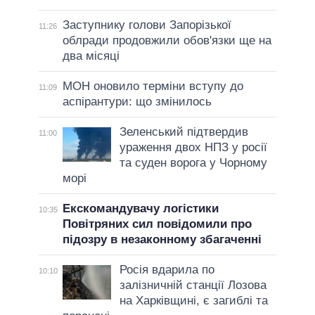
Заступнику голови Запорізької
11:26
облради продовжили обов'язки ще на
два місяці
МОН оновило терміни вступу до
11:09
аспірантури: що змінилось
Зеленський підтвердив
11:00
ураження двох НПЗ у росії
та суден ворога у Чорному
морі
Екскомандувачу логістики
10:35
Повітряних сил повідомили про
підозру в незаконному збагаченні
Росія вдарила по
10:10
залізничній станції Лозова
на Харківщині, є загиблі та