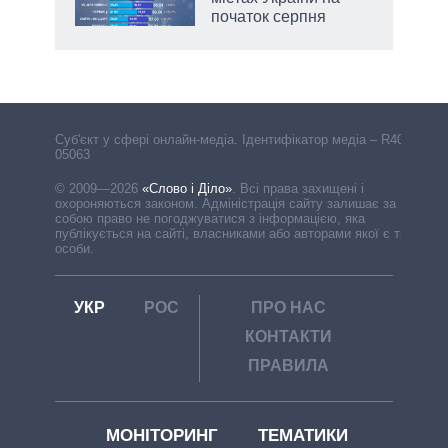
початок серпня
Cуб'єкт у сфері онлайн-медіа. Ідентифікатор медіа – R40-
05063
© 2009—2026
«Слово і Діло»
.
Всі права захищені і
охороняються законом. Адміністрація сайту залишає за
собою право не погоджуватися з інформацією, яка
публікується на сайті, власниками або авторами якої є треті
особи.
УКР
РОС
ПРО НАС
КОНТАКТИ
ПРАВИЛА
МОНІТОРИНГ
ТЕМАТИКИ