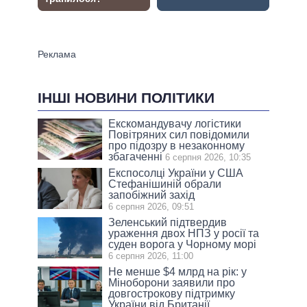
ІНШІ НОВИНИ ПОЛІТИКИ
Екскомандувачу логістики
Повітряних сил повідомили
про підозру в незаконному
збагаченні
6 серпня 2026, 10:35
Експосолці України у США
Стефанішиній обрали
запобіжний захід
6 серпня 2026, 09:51
Зеленський підтвердив
ураження двох НПЗ у росії та
суден ворога у Чорному морі
6 серпня 2026, 11:00
Не менше $4 млрд на рік: у
Міноборони заявили про
довгострокову підтримку
України від Британії