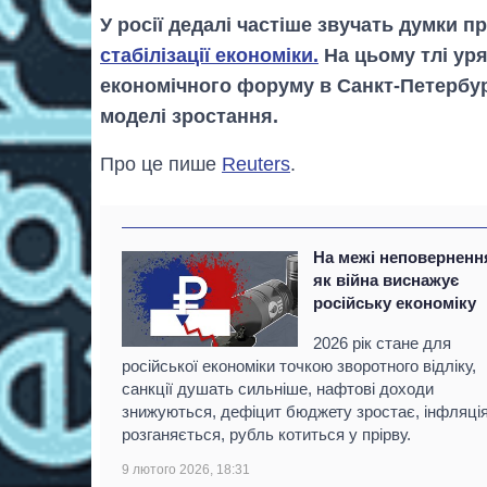
У росії дедалі частіше звучать думки п
стабілізації економіки.
На цьому тлі уря
економічного форуму в Санкт-Петербур
моделі зростання.
Про це пише
Reuters
.
На межі неповерненн
як війна виснажує
російську економіку
2026 рік стане для
російської економіки точкою зворотного відліку,
санкції душать сильніше, нафтові доходи
знижуються, дефіцит бюджету зростає, інфляці
розганяється, рубль котиться у прірву.
9 лютого 2026, 18:31