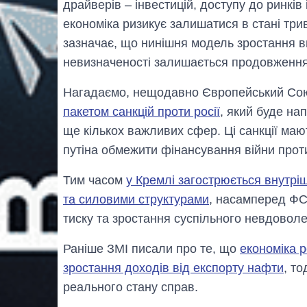
драйверів – інвестицій, доступу до ринків
економіка ризикує залишатися в стані три
зазначає, що нинішня модель зростання 
невизначеності залишається продовження
Нагадаємо, нещодавно Європейський Со
пакетом санкцій проти росії
, який буде на
ще кількох важливих сфер. Ці санкції мают
путіна обмежити фінансування війни проти
Тим часом
у Кремлі загострюється внутрі
та силовими структурами
, насамперед ФСБ
тиску та зростання суспільного невдовол
Раніше ЗМІ писали про те, що
економіка 
зростання доходів від експорту нафти
, то
реального стану справ.