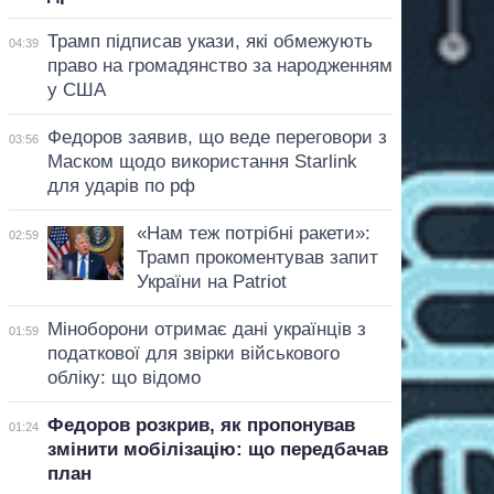
Трамп підписав укази, які обмежують
04:39
право на громадянство за народженням
у США
Федоров заявив, що веде переговори з
03:56
Маском щодо використання Starlink
для ударів по рф
«Нам теж потрібні ракети»:
02:59
Трамп прокоментував запит
України на Patriot
Міноборони отримає дані українців з
01:59
податкової для звірки військового
обліку: що відомо
Федоров розкрив, як пропонував
01:24
змінити мобілізацію: що передбачав
план