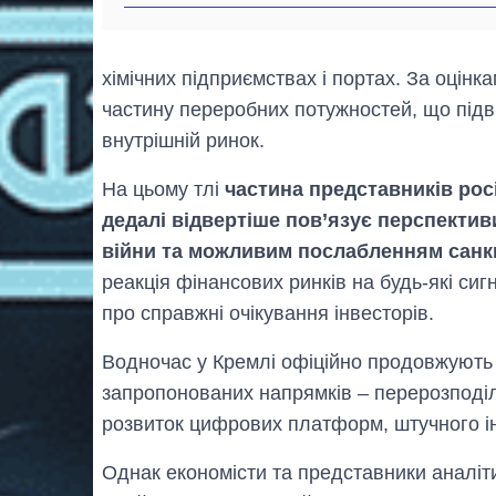
хімічних підприємствах і портах. За оцін
частину переробних потужностей, що підв
внутрішній ринок.
На цьому тлі
частина представників рос
дедалі відвертіше пов’язує перспекти
війни та можливим послабленням санк
реакція фінансових ринків на будь-які сиг
про справжні очікування інвесторів.
Водночас у Кремлі офіційно продовжують
запропонованих напрямків – перерозподіл
розвиток цифрових платформ, штучного і
Однак економісти та представники аналіт