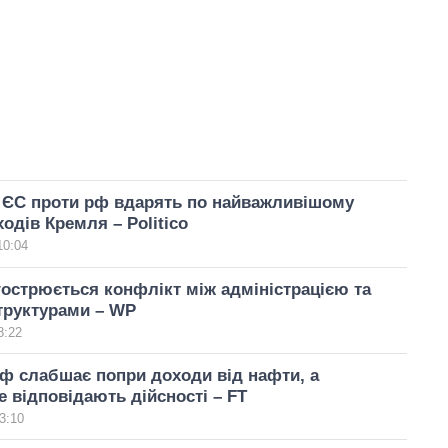
ї ЄС проти рф вдарять по найважливішому
одів Кремля – Politico
10:04
гострюється конфлікт між адміністрацією та
труктурами – WP
8:22
ф слабшає попри доходи від нафти, а
е відповідають дійсності – FT
3:10