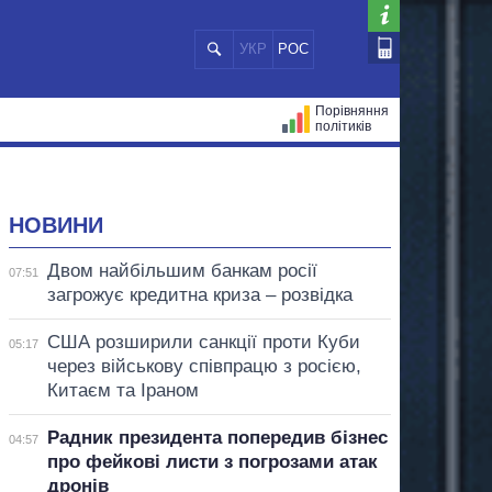
УКР
РОС
Порівняння
політиків
ЦІЙ
МЕРИ МІСТ
ВСІ ПЕРСОНИ
НОВИНИ
Двом найбільшим банкам росії
07:51
загрожує кредитна криза – розвідка
США розширили санкції проти Куби
05:17
через військову співпрацю з росією,
Китаєм та Іраном
Радник президента попередив бізнес
04:57
про фейкові листи з погрозами атак
дронів