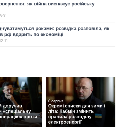
овернення: як війна виснажує російську
8:31
дчуватимуться роками: розвідка розповіла, як
 в рф вдарить по економіці
12:11
6 серпня
й доручив
Окремі списки для зими і
и «спеціальну
літа: Кабмін змінить
операцію» проти
правила розподілу
електроенергії