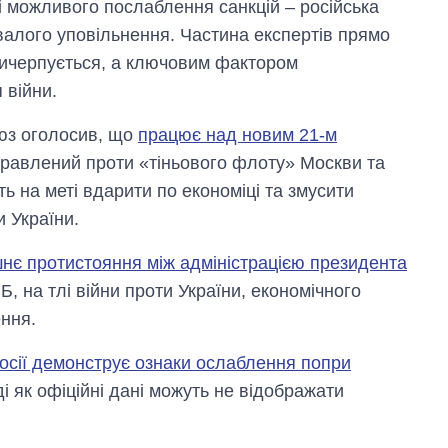
 і можливого послаблення санкцій – російська
валого уповільнення. Частина експертів прямо
вичерпується, а ключовим фактором
 війни.
юз оголосив, що
працює над новим 21-м
правлений проти «тіньового флоту» Москви та
ь на меті вдарити по економіці та змусити
 України.
шнє протистояння між адміністрацією президента
, на тлі війни проти України, економічного
ення.
росії демонструє ознаки ослаблення попри
ді як офіційні дані можуть не відображати