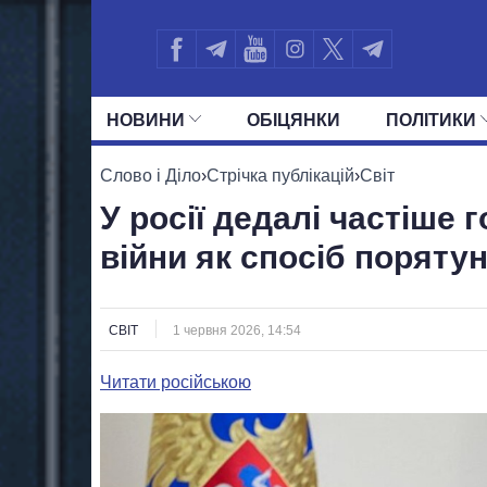
НОВИНИ
ОБIЦЯНКИ
ПОЛIТИКИ
УСІ ПОЛІТИКИ
ПРЕЗИДЕНТ І ОФ
Слово і Діло
›
Стрічка публікацій
›
Світ
У росії дедалі частіше
війни як спосіб порятун
СВІТ
1 червня 2026, 14:54
Читати російською