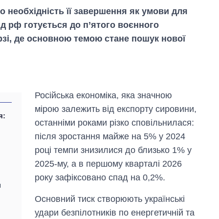
ро необхідність її завершення як умови для
д рф готується до п’ятого воєнного
зі, де основною темою стане пошук нової
Російська економіка, яка значною
мірою залежить від експорту сировини,
я:
останніми роками різко сповільнилася:
після зростання майже на 5% у 2024
році темпи знизилися до близько 1% у
2025-му, а в першому кварталі 2026
року зафіксовано спад на 0,2%.
Як зросли тарифи
я
на холодну воду у
містах України на
Основний тиск створюють українські
початок серпня
удари безпілотників по енергетичній та