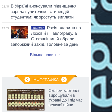
В Україні анонсували підвищення
23:45
зарплат учителям і стипендій
студентам: як зростуть виплати
Росія вдарила по
ПІДСУМКИ
22:53
Лозовій і Павлограду, а
Стефанішиній обрали
запобіжний захід. Головне за день
Більше новин
ІНФОГРАФІКА
Скільки картоплі
вирощували в
Україні до і під час
великої війни