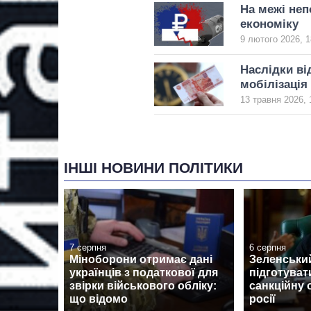
На межі неп
економіку
9 лютого 2026, 1
Наслідки ві
мобілізація
13 травня 2026, 
ІНШІ НОВИНИ ПОЛІТИКИ
7 серпня
6 серпня
Міноборони отримає дані
Зеленськи
українців з податкової для
підготуват
звірки військового обліку:
санкційну 
що відомо
росії