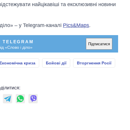
відстежувати найцікавіші та ексклюзивні новини
 діло» – у Telegram-каналі
Pics&Maps
.
У TELEGRAM
Підписатися
ід «Слово і діло»
Економічна криза
Бойові дії
Вторгнення Росії
ділитися: