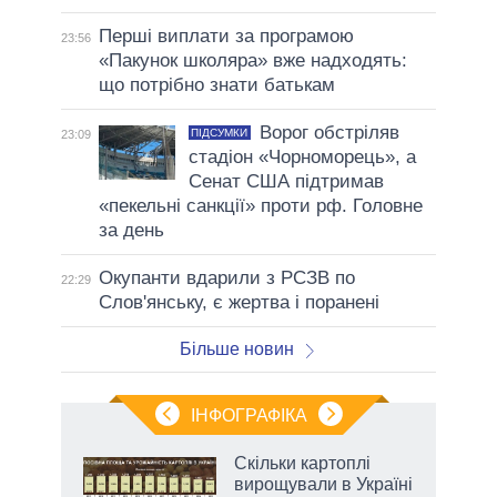
Перші виплати за програмою
23:56
«Пакунок школяра» вже надходять:
що потрібно знати батькам
Ворог обстріляв
ПІДСУМКИ
23:09
стадіон «Чорноморець», а
Сенат США підтримав
«пекельні санкції» проти рф. Головне
за день
Окупанти вдарили з РСЗВ по
22:29
Слов'янську, є жертва і поранені
Більше новин
ІНФОГРАФІКА
жет
Скільки картоплі
вирощували в Україні