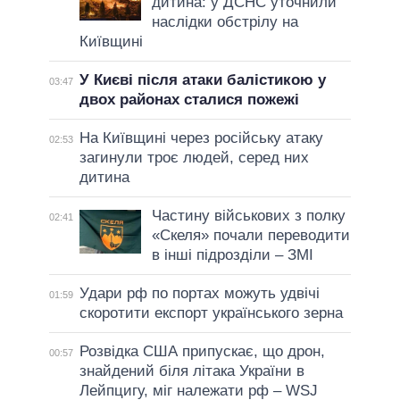
дитина: у ДСНС уточнили
наслідки обстрілу на
Київщині
У Києві після атаки балістикою у
03:47
двох районах сталися пожежі
На Київщині через російську атаку
02:53
загинули троє людей, серед них
дитина
Частину військових з полку
02:41
«Скеля» почали переводити
в інші підрозділи – ЗМІ
Удари рф по портах можуть удвічі
01:59
скоротити експорт українського зерна
Розвідка США припускає, що дрон,
00:57
знайдений біля літака України в
Лейпцигу, міг належати рф – WSJ