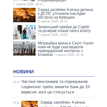
«Чорноморець»
7 серпня 2026, 19:17
Серед загиблих 4-річна дитина:
у ДСНС уточнили наслідки
обстрілу на Київщині
8 серпня 2026, 04:51
Зеленський прибув до Сербії
та розкрив плани свого візиту
7 серпня 2026, 19:52
Міграційна криза в Сеуті: Італія
поки не буде скасовувати
прикордонний контроль з
Іспанією
7 серпня 2026, 20:19
НОВИНИ
Частині пенсіонерів та отримувачів
05:15
соцвиплат треба змінити банк до 15
вересня: кого це стосується
Серед загиблих 4-річна
04:51