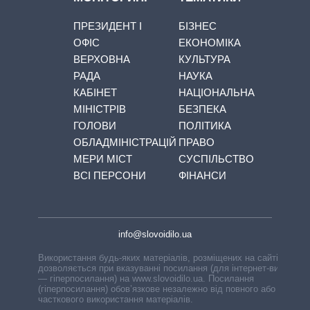
ПРЕЗИДЕНТ І
БІЗНЕС
ОФІС
ЕКОНОМІКА
ВЕРХОВНА
КУЛЬТУРА
РАДА
НАУКА
КАБІНЕТ
НАЦІОНАЛЬНА
МІНІСТРІВ
БЕЗПЕКА
ГОЛОВИ
ПОЛІТИКА
ОБЛАДМІНІСТРАЦІЙ
ПРАВО
МЕРИ МІСТ
СУСПІЛЬСТВО
ВСІ ПЕРСОНИ
ФІНАНСИ
info@slovoidilo.ua
Використання будь-яких матеріалів, розміщених на сайті,
дозволяється при вказуванні посилання (для інтернет-видань
— гіперпосилання) на www.slovoidilo.ua. Посилання
(гіперпосилання) обов’язкове незалежно від повного або
часткового використання матеріалів.