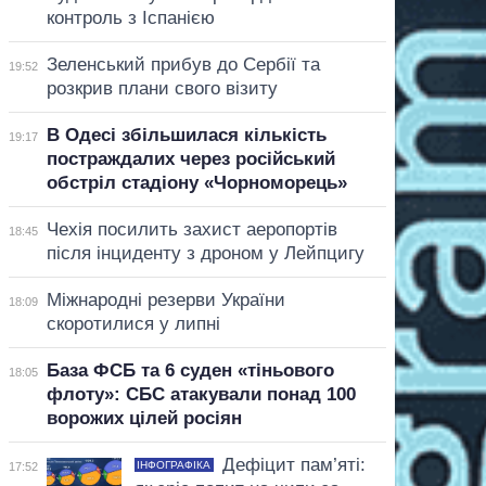
контроль з Іспанією
Зеленський прибув до Сербії та
19:52
розкрив плани свого візиту
В Одесі збільшилася кількість
19:17
постраждалих через російський
обстріл стадіону «Чорноморець»
Чехія посилить захист аеропортів
18:45
після інциденту з дроном у Лейпцигу
Міжнародні резерви України
18:09
скоротилися у липні
База ФСБ та 6 суден «тіньового
18:05
флоту»: СБС атакували понад 100
ворожих цілей росіян
Дефіцит пам’яті:
ІНФОГРАФІКА
17:52