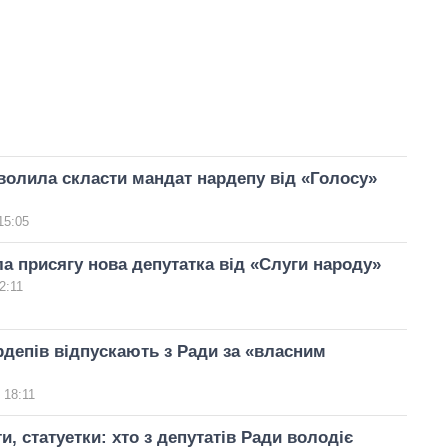
волила скласти мандат нардепу від «Голосу»
15:05
ла присягу нова депутатка від «Слуги народу»
2:11
рдепів відпускають з Ради за «власним
 18:11
и, статуетки: хто з депутатів Ради володіє