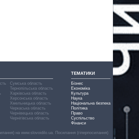
ТЕМАТИКИ
асть
Сумська область
Бізнес
Тернопільська область
Економіка
ь
Харківська область
Культура
Херсонська область
Наука
Хмельницька область
Національна безпека
Черкаська область
Політика
Чернівецька область
Право
Чернігівська область
Суспільство
Фінанси
лання) на www.slovoidilo.ua. Посилання (гіперпосилання)