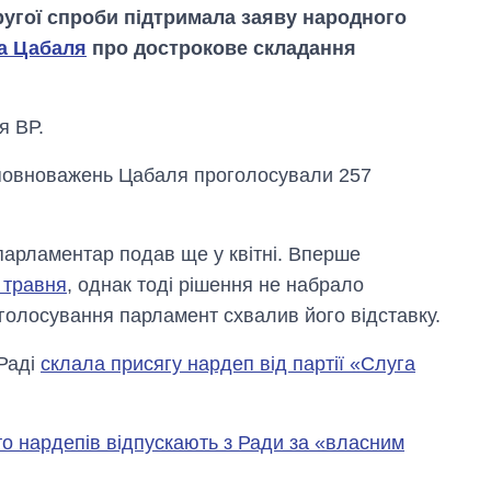
другої спроби підтримала заяву народного
а Цабаля
про дострокове складання
я ВР.
 повноважень Цабаля проголосували 257
парламентар подав ще у квітні. Вперше
 травня
, однак тоді рішення не набрало
 голосування парламент схвалив його відставку.
Як за 10 років
 Раді
склала присягу нардеп від партії «Слуга
змінилася кількість
вступників на
бакалаврат,
магістратуру та
то нардепів відпускають з Ради за «власним
аспірантуру