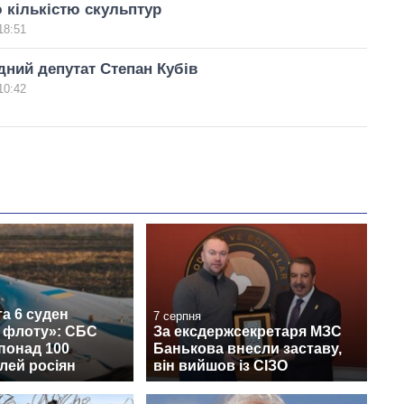
 кількістю скульптур
18:51
ний депутат Степан Кубів
10:42
а 6 суден
7 серпня
о флоту»: СБС
За ексдержсекретаря МЗС
понад 100
Банькова внесли заставу,
лей росіян
він вийшов із СІЗО