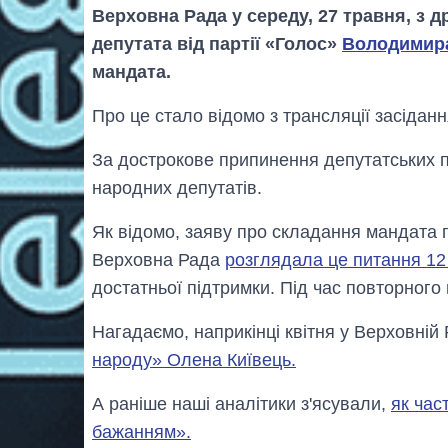
Верховна Рада у середу, 27 травня, з 
депутата від партії «Голос»
Володимир
мандата.
Про це стало відомо з трансляції засіданн
За дострокове припинення депутатських
народних депутатів.
Як відомо, заяву про складання мандата 
Верховна Рада
розглядала це питання 12
достатньої підтримки. Під час повторного
Нагадаємо, наприкінці квітня у Верховній
народу» Олена Київець.
А раніше наші аналітики з'ясували,
як час
бажанням».