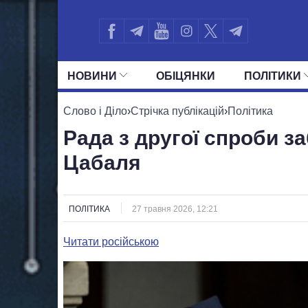
НОВИНИ
ОБIЦЯНКИ
ПОЛIТИКИ
УСІ ПОЛІТИКИ
ПРЕЗИДЕНТ І ОФ
Слово і Діло
›
Стрічка публікацій
›
Політика
Рада з другої спроби з
Цабаля
ПОЛІТИКА
27 травня 2026, 12:21
Читати російською