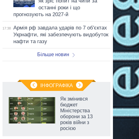
як зріс попит на чипи за
останні роки і що
прогнозують на 2027-й
Армія рф завдала ударів по 7 об'єктах
17:38
Укрнафти, які забезпечують видобуток
нафти та газу
Більше новин
ІНФОГРАФІКА
Як змінився
бюджет
Міністерства
оборони за 13
років війни з
росією