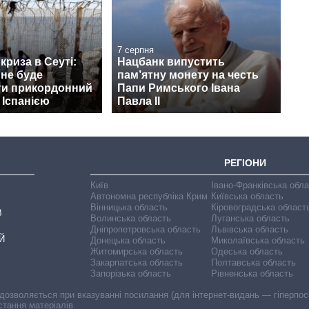
7 серпня
криза в Сеуті:
Нацбанк випустить
 не буде
пам’ятну монету на честь
ти прикордонний
Папи Римського Івана
 Іспанією
Павла II
РЕГІОНИ
Київ
Івано-Франківська обл
Автономна республіка Крим
Київська область
Вінницька область
Кіровоградська област
В
Волинська область
Луганська область
Дніпропетровська область
Львівська область
Й
Донецька область
Миколаївська область
Житомирська область
Одеська область
Закарпатська область
Полтавська область
Запорізька область
Рівненська область
 дозволяється при вказуванні посилання (для інтернет-видань — гіперпоси
стання матеріалів.