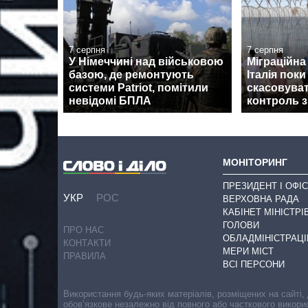
7 серпня
7 серпня
У Німеччині над військовою
Міграційна 
базою, де ремонтують
Італія поки
системи Patriot, помітили
скасовува
невідомі БПЛА
контроль з
МОНІТОРИНГ
ПРЕЗИДЕНТ І ОФІС
УКР
РОС
ВЕРХОВНА РАДА
КАБІНЕТ МІНІСТРІ
ГОЛОВИ
ПРО НАС
ОБЛАДМІНІСТРАЦІ
КОНТАКТИ
МЕРИ МІСТ
ПРАВИЛА
ВСІ ПЕРСОНИ
Використання будь-яких матеріалів, розміщених на сайті,
обов’язкове незалежно від повного або часткового викори