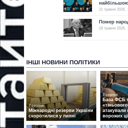
найбільшою
21 травня 2026, 
Помер народ
18 травня 2026, 
ІНШІ НОВИНИ ПОЛІТИКИ
7 серпня
База ФСБ т
«тіньовог
7 серпня
Міжнародні резерви України
атакували 
скоротилися у липні
ворожих ці