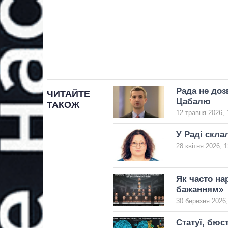
Рада не доз
ЧИТАЙТЕ
Цабалю
ТАКОЖ
12 травня 2026, 
У Раді скла
28 квітня 2026, 1
Як часто на
бажанням»
30 березня 2026,
Статуї, бюст