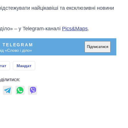
відстежувати найцікавіші та ексклюзивні новини
 діло» – у Telegram-каналі
Pics&Maps
.
У TELEGRAM
Підписатися
ід «Слово і діло»
тат
Мандат
ділитися: