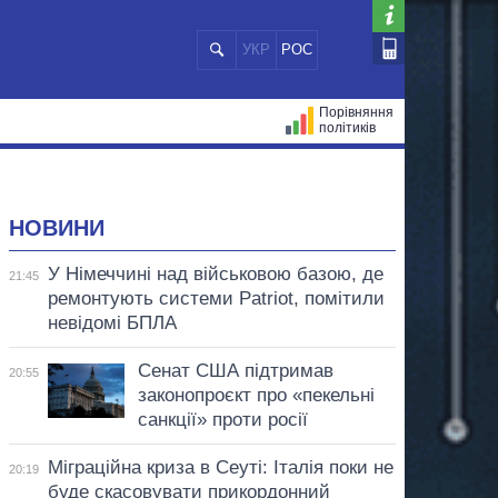
УКР
РОС
Порівняння
політиків
ЦІЙ
МЕРИ МІСТ
ВСІ ПЕРСОНИ
НОВИНИ
У Німеччині над військовою базою, де
21:45
ремонтують системи Patriot, помітили
невідомі БПЛА
Сенат США підтримав
20:55
законопроєкт про «пекельні
санкції» проти росії
Міграційна криза в Сеуті: Італія поки не
20:19
буде скасовувати прикордонний