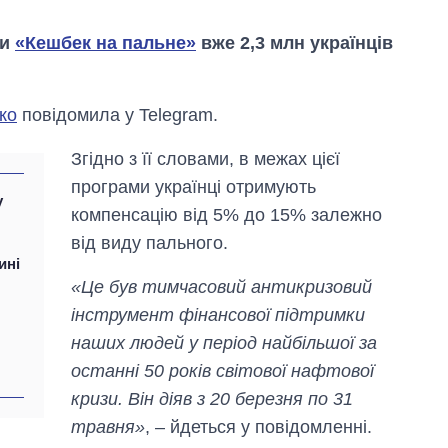
ми
«Кешбек на пальне»
вже 2,3 млн українців
ко
повідомила у Telegram.
Згідно з її словами, в межах цієї
програми українці отримують
у
компенсацію від 5% до 15% залежно
від виду пального.
ині
«Це був тимчасовий антикризовий
інструмент фінансової підтримки
наших людей у період найбільшої за
Як змінився
останні 50 років світової нафтової
бюджет
кризи. Він діяв з 20 березня по 31
Міністерства
оборони за 13
травня»
, – йдеться у повідомленні.
років війни з