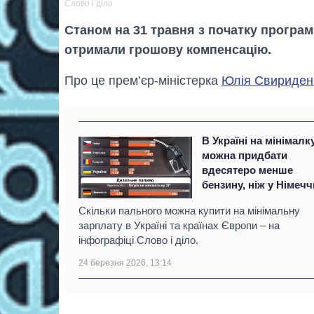
Слово і діло
Станом на 31 травня з початку програ
отримали грошову компенсацію.
Про це прем’єр-міністерка
Юлія Свириден
В Україні на мінімалк
можна придбати
вдесятеро менше
бензину, ніж у Німечч
Скільки пального можна купити на мінімальну
зарплату в Україні та країнах Європи – на
інфографіці Слово і діло.
24 березня 2026, 13:14