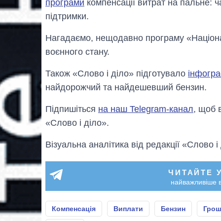
програми
компенсації витрат на пальне: ч
підтримки.
Нагадаємо, нещодавно програму «Націо
воєнного стану.
Також «Слово і діло» підготувало
інфогра
найдорожчий та найдешевший бензин.
Підпишіться
на наш Telegram-канал
, щоб 
«Слово і діло».
Візуальна аналітика від редакції «Слово і
ЧИТАЙТЕ 
найважливіше в
Компенсація
Виплати
Бензин
Грош