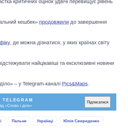
астка критичних оцінок удвічі перевищує рівень
нальний кешбек»
продовжили
до завершення
фіку
, де можна дізнатися, у яких країнах світу
відстежувати найцікавіші та ексклюзивні новини
 діло» – у Telegram-каналі
Pics&Maps
.
У TELEGRAM
Підписатися
ід «Слово і діло»
і
Пальне
Українці
Юлія Свириденко