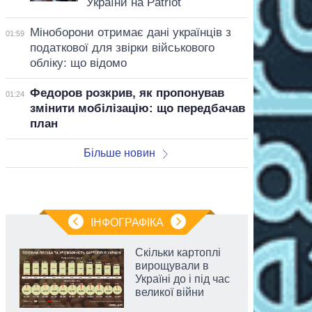
України на Patriot
Міноборони отримає дані українців з
01:59
податкової для звірки військового
обліку: що відомо
Федоров розкрив, як пропонував
01:24
змінити мобілізацію: що передбачав
план
Більше новин
ІНФОГРАФІКА
Скільки картоплі
вирощували в
Україні до і під час
великої війни