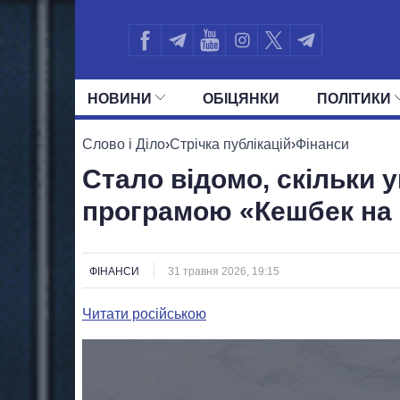
НОВИНИ
ОБIЦЯНКИ
ПОЛIТИКИ
УСІ ПОЛІТИКИ
ПРЕЗИДЕНТ І ОФ
Слово і Діло
›
Стрічка публікацій
›
Фінанси
Стало відомо, скільки 
програмою «Кешбек на
ФІНАНСИ
31 травня 2026, 19:15
Читати російською