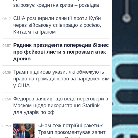
загрожує кредитна криза – розвідка
США розширили санкції проти Куби
05:17
через військову співпрацю з росією,
Китаєм та Іраном
Радник президента попередив бізнес
04:57
про фейкові листи з погрозами атак
дронів
Трамп підписав укази, які обмежують
04:39
право на громадянство за народженням
у США
Федоров заявив, що веде переговори з
03:56
Маском щодо використання Starlink
для ударів по рф
«Нам теж потрібні ракети»:
02:59
Трамп прокоментував запит