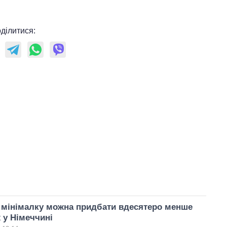
ділитися:
а мінімалку можна придбати вдесятеро менше
ж у Німеччині