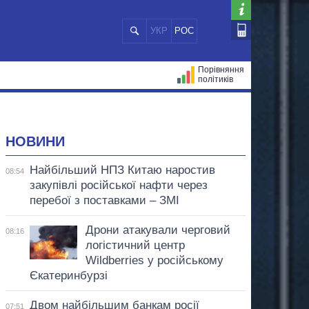
УКР
РОС
Порівняння
політиків
ЦІЙ
МЕРИ МІСТ
ВСІ ПЕРСОНИ
НОВИНИ
Найбільший НПЗ Китаю наростив
08:54
закупівлі російської нафти через
перебої з поставками – ЗМІ
Дрони атакували черговий
08:16
логістичний центр
Wildberries у російському
Єкатеринбурзі
Двом найбільшим банкам росії
07:51