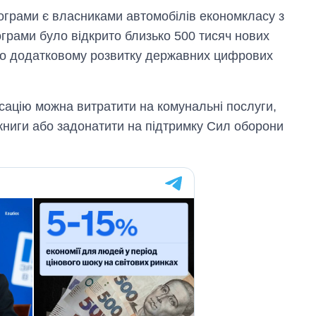
росією
рограми є власниками автомобілів економкласу з
ограми було відкрито близько 500 тисяч нових
ло додатковому розвитку державних цифрових
ацію можна витратити на комунальні послуги,
 книги або задонатити на підтримку Сил оборони