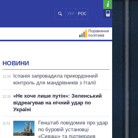
УКР
РОС
Порівняння
політиків
ЦІЙ
МЕРИ МІСТ
ВСІ ПЕРСОНИ
НОВИНИ
Іспанія запровадила прикордонний
12:26
контроль для мандрівників з Італії
«Не хоче лише путін»: Зеленський
12:10
відреагував на нічний удар по
Україні
Генштаб повідомив про удар
11:51
по буровій установці
«Сиваш» та підтвердив