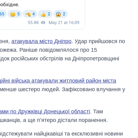
авня,
атакувала місто Дніпро
. Удар прийшовся по
пожежа. Раніше повідомлялося про 15
док російських обстрілів на Дніпропетровщині
ційні війська атакували житловий район міста
йменше шестеро людей. Зафіксовано влучання у
ми по Дружківці Донецької області
. Там
канців, а ще п’ятеро дістали поранення.
відстежувати найцікавіші та ексклюзивні новини