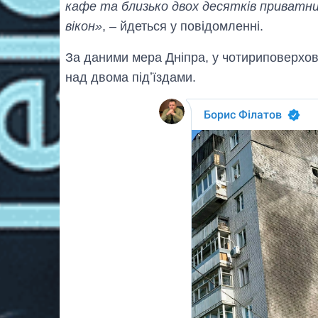
кафе та близько двох десятків приватн
вікон»
, – йдеться у повідомленні.
За даними мера Дніпра, у чотириповерхо
над двома підʼїздами.