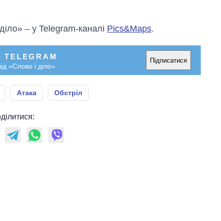
 діло» – у Telegram-каналі
Pics&Maps
.
У TELEGRAM
Підписатися
ід «Слово і діло»
Атака
Обстріл
ділитися: