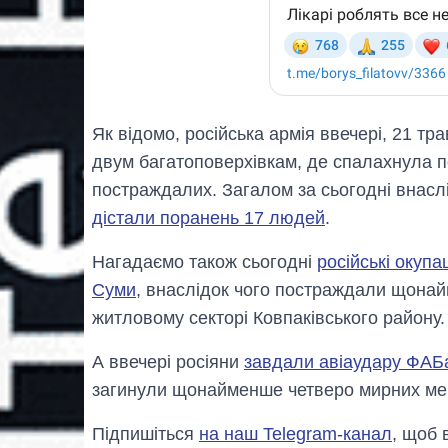
Як відомо, російська армія ввечері, 21 тр
двум багатоповерхівкам, де спалахнула 
постраждалих. Загалом за сьогодні внаслі
дістали поранень 17 людей
.
Нагадаємо також сьогодні
російські окупа
Суми
, внаслідок чого постраждали щона
житловому секторі Ковпаківського району.
А ввечері росіяни
завдали авіаудару ФАБа
загинули щонайменше четверо мирних меш
Підпишіться
на наш Telegram-канал
, щоб 