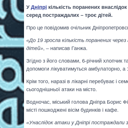
У
Дніпрі
кількість поранених внаслідок 
серед постраждалих – троє дітей.
Про це повідомив очільник Дніпропетров
«До 19 зросла кількість поранених через
дітей»
, – написав Ганжа.
Згідно з його словами, 6-річний хлопчик т
допомоги лікуватимуться амбулаторно, а 
Крім того, наразі в лікарні перебуває і с
сьогоднішньої атаки на місто.
Водночас, міський голова Дніпра Борис Фі
місті пошкоджені вісім будинків і кафе.
«Унаслідок атаки у Дніпрі постраждали з