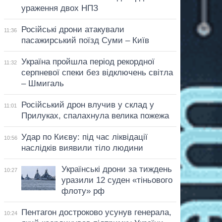
ураження двох НПЗ
Російські дрони атакували
11:36
пасажирський поїзд Суми – Київ
Україна пройшла період рекордної
11:32
серпневої спеки без відключень світла
– Шмигаль
Російський дрон влучив у склад у
11:01
Прилуках, спалахнула велика пожежа
Удар по Києву: під час ліквідації
10:56
наслідків виявили тіло людини
Українські дрони за тиждень
10:27
уразили 12 суден «тіньового
флоту» рф
Пентагон достроково усунув генерала,
10:24