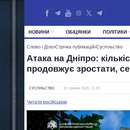
НОВИНИ
ОБIЦЯНКИ
ПОЛIТИКИ
УСІ ПОЛІТИКИ
ПРЕЗИДЕНТ І ОФ
Слово і Діло
›
Стрічка публікацій
›
Суспільство
Атака на Дніпро: кільк
продовжує зростати, се
СУСПІЛЬСТВО
21 травня 2026, 21:35
Читати російською