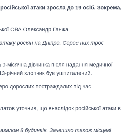
російської атаки зросла до 19 осіб. Зокрема,
ської ОВА Олександр Ганжа.
 атаку росіян на Дніпро. Серед них троє
а 9-місячна дівчинка після надання медичної
13-річний хлопчик був ушпиталений.
Вісім масованих
емеро дорослих постраждалих під час
ударів по Україні
за літо: Київ та
область стали
головною ціллю
латов уточнив, що внаслідок російської атаки в
рф
агалом 8 будинків. Зачепило також місцеві