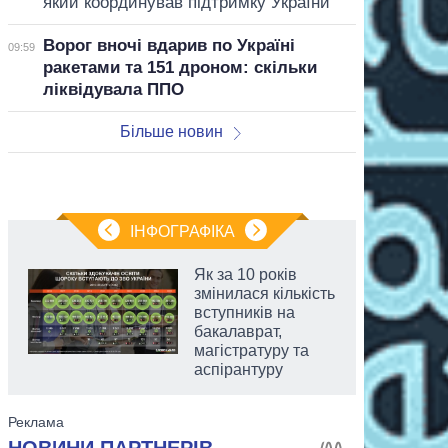
який координував підтримку України
Ворог вночі вдарив по Україні
09:59
ракетами та 151 дроном: скільки
ліквідувала ППО
Більше новин
ІНФОГРАФІКА
Як за 10 років
змінилася кількість
вступників на
бакалаврат,
магістратуру та
аспірантуру