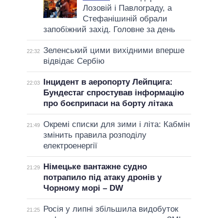
Лозовій і Павлограду, а
Стефанішиній обрали
запобіжний захід. Головне за день
Зеленський цими вихідними вперше
22:32
відвідає Сербію
Інцидент в аеропорту Лейпцига:
22:03
Бундестаг спростував інформацію
про боєприпаси на борту літака
Окремі списки для зими і літа: Кабмін
21:49
змінить правила розподілу
електроенергії
Німецьке вантажне судно
21:29
потрапило під атаку дронів у
Чорному морі – DW
Росія у липні збільшила видобуток
21:25