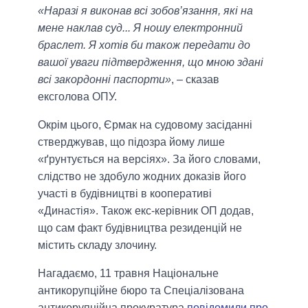
«Наразі я виконав всі зобов’язання, які на
мене наклав суд... Я ношу електронний
браслет. Я хотів би також передати до
вашої уваги підтвердження, що мною здані
всі закордонні паспорти»
, – сказав
ексголова ОПУ.
Окрім цього, Єрмак на судовому засіданні
стверджував, що підозра йому лише
«ґрунтується на версіях». За його словами,
слідство не здобуло жодних доказів його
участі в будівництві в кооперативі
«Династія». Також екс-керівник ОП додав,
що сам факт будівництва резиденцій не
містить складу злочину.
Нагадаємо, 11 травня Національне
антикорупційне бюро та Спеціалізована
антикорупційна прокуратура
повідомили про