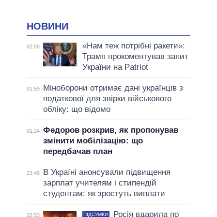
НОВИНИ
«Нам теж потрібні ракети»:
02:59
Трамп прокоментував запит
України на Patriot
Міноборони отримає дані українців з
01:59
податкової для звірки військового
обліку: що відомо
Федоров розкрив, як пропонував
01:24
змінити мобілізацію: що
передбачав план
В Україні анонсували підвищення
23:45
зарплат учителям і стипендій
студентам: як зростуть виплати
Росія вдарила по
ПІДСУМКИ
22:53