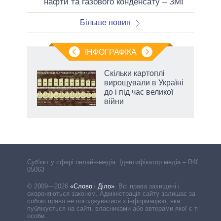
нафти та газового конденсату – ЗМІ
Більше новин
ІНФОГРАФІКА
Скільки картоплі
 за
вирощували в Україні
асть
до і під час великої
війни
Cуб'єкт у сфері онлайн-медіа. Ідентифікатор медіа – R40-
05063
© 2009—2026
«Слово і Діло»
.
Всі права захищені і
охороняються законом. Адміністрація сайту залишає за
собою право не погоджуватися з інформацією, яка
публікується на сайті, власниками або авторами якої є треті
особи.