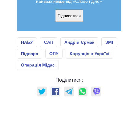
найважливіше від «Слово і діло»
Підписатися
НАБУ
САП
Андрій Єрмак
ЗМІ
Підозра
ОПУ
Корупція в Україні
Операція Мідас
Поділитися: