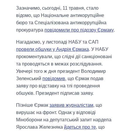
Зазначимо, сьогодні, 11 травня, стало
відомо, що Національне антикорупційне
бюро та Спеціалізована антикоррупційна
прокуратура
повідомили про підозру Єрмаку
.
Нагадаємо, у листопаді НАБУ та САП
провели обшуки у Андрія Єрмака
. У НАБУ
прокоментували, що слідчі дії санкціоновані
та проводяться в межах розслідування.
Увечері того ж дня президент Володимир
Зеленський
повідомив
, що Єрмак подав
заяву про відставку на тлі проведення
обшуків. Президент підписав заяву.
Пізніше Єрмак
заявив журналістам
, що
вирушає на фронт. Однак у відповіді
Міноборони на депутатський запит нардепа
Ярослава Железняка
йдеться про те
, що