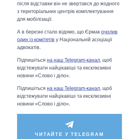
після відставки він не звертався до жодного
з територіальних центрів комплектування
для мобілізації.
А в березні стало відомо, що Єрмак
очолив
один із комітетів
у Національній асоціації
адвокатів.
Підпишіться
на наш Telegram-канал
, щоб
відстежувати найцікавіші та ексклюзивні
новини «Слово і діло».
Підпишіться
на наш Telegram-канал
, щоб
відстежувати найцікавіші та ексклюзивні
новини «Слово і діло».
ЧИТАЙТЕ У TELEGRAM