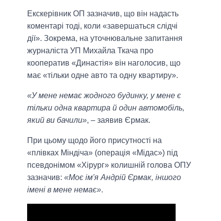
Екскерівник ОП зазначив, що він надасть
коментарі тоді, коли «завершаться слідчі
дії». Зокрема, на уточнювальне запитання
журналіста УП Михайла Ткача про
кооператив «Династія» він наголосив, що
має «тільки одне авто та одну квартиру».
«У мене немає жодного будинку, у мене є
тільки одна квартира й один автомобіль,
який ви бачили»
, – заявив Єрмак.
При цьому щодо його присутності на
«плівках Міндіча» (операція «Мідас») під
псевдонімом «Хірург» колишній голова ОПУ
зазначив:
«Моє ім'я Андрій Єрмак, іншого
імені в мене немає»
.