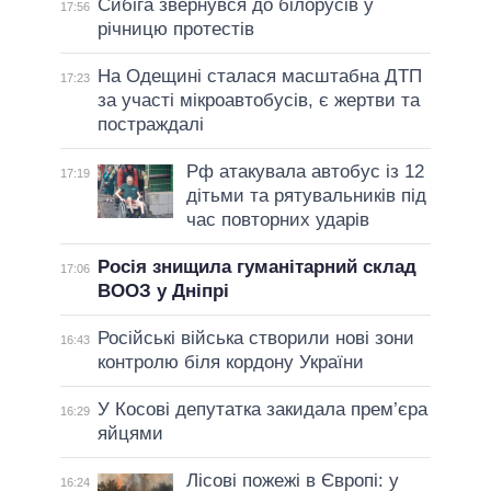
Сибіга звернувся до білорусів у
17:56
річницю протестів
На Одещині сталася масштабна ДТП
17:23
за участі мікроавтобусів, є жертви та
постраждалі
Рф атакувала автобус із 12
17:19
дітьми та рятувальників під
час повторних ударів
Росія знищила гуманітарний склад
17:06
ВООЗ у Дніпрі
Російські війська створили нові зони
16:43
контролю біля кордону України
У Косові депутатка закидала прем’єра
16:29
яйцями
Лісові пожежі в Європі: у
16:24