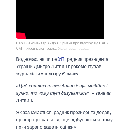
Перший коментар Андрія Єрмака про підозру від НАБУ і
САП | Українська правда
Українська правда
Водночас, як пише
УП
, радник президента
України Дмитро Литвин прокоментував
журналістам підозру Єрмаку.
«Цей контекст вже давно існує медійно і
гучно, то чому тут дивуватись»
, – заявив
Литвин.
Як зазначається, радник президента додав,
що «процесуальні дії ще відбуваються, тому
поки зарано давати оцінки».