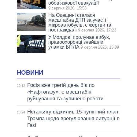
обов'язкової евакуації
9 серпня 2026, 15:53
На Одещині сталася
масштабна ДТП за участі
мікроавтобусів, є жертви та
постраждалі
9 серпня 2026, 17:23
У Молдові пролунав вибух,
правоохоронці знайшли
уламки БПЛА
9 серпня 2026, 15:09
НОВИНИ
Росія вже третій день б’є по
19:12
«Нафтогазу»: є масштабні
руйнування та зупинено роботи
Нетаньягу відхилив 15-пунктний план
18:24
Трампа щодо врегулювання ситуації в
Газі