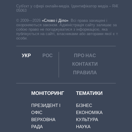
Cуб'єкт у сфері онлайн-медіа. Ідентифікатор медіа – R40-
05063
© 2009—2026
«Слово і Діло»
.
Всі права захищені і
охороняються законом. Адміністрація сайту залишає за
собою право не погоджуватися з інформацією, яка
публікується на сайті, власниками або авторами якої є треті
особи.
УКР
РОС
ПРО НАС
КОНТАКТИ
ПРАВИЛА
МОНІТОРИНГ
ТЕМАТИКИ
ПРЕЗИДЕНТ І
БІЗНЕС
ОФІС
ЕКОНОМІКА
ВЕРХОВНА
КУЛЬТУРА
РАДА
НАУКА