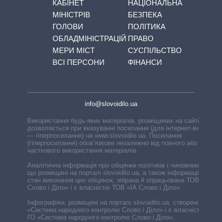
КАБІНЕТ
НАЦІОНАЛЬНА
МІНІСТРІВ
БЕЗПЕКА
ГОЛОВИ
ПОЛІТИКА
ОБЛАДМІНІСТРАЦІЙ
ПРАВО
МЕРИ МІСТ
СУСПІЛЬСТВО
ВСІ ПЕРСОНИ
ФІНАНСИ
info@slovoidilo.ua
Використання будь-яких матеріалів, розміщених на сайті,
дозволяється при вказуванні посилання (для інтернет-видань
— гіперпосилання) на www.slovoidilo.ua. Посилання
(гіперпосилання) обов’язкове незалежно від повного або
часткового використання матеріалів.
Аналітична інформація про обіцянки політиків і чиновників,
що розміщені на порталі slovoidilo.ua, а також інформація про
стан виконання цих обіцянок, зібрана й опрацьована ТОВ «ІА
Слово і Діло» і є власністю ТОВ «ІА Слово і Діло».
Інфографіки, розміщені на порталі slovoidilo.ua, створені ГО
«Система народного контролю Слово і Діло» і є власністю
ГО «Система народного контролю Слово і Діло».