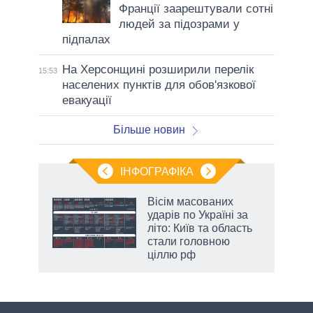
Франції заарештували сотні
людей за підозрами у
підпалах
На Херсонщині розширили перелік
15:53
населених пунктів для обов'язкової
евакуації
Більше новин
ІНФОГРАФІКА
Вісім масованих
ть
ударів по Україні за
літо: Київ та область
стали головною
ціллю рф