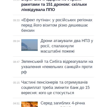
ракетами та 151 дроном: скільки
ліквідувала ППО
«Ефект путіна»: у російських регіонах
09:33
перед його візитом різко дешевшає
бензин
Дрони атакували два НПЗ у
09:24
росії, спалахнули
масштабні пожежі
Зеленський та Сибіга відреагували на
08:47
ухвалення «пекельних санкцій» проти
рф
Частині пенсіонерів та отримувачів
05:15
соцвиплат треба змінити банк до 15
вересня: кого це стосується
Серед загиблих 4-річна
04:51