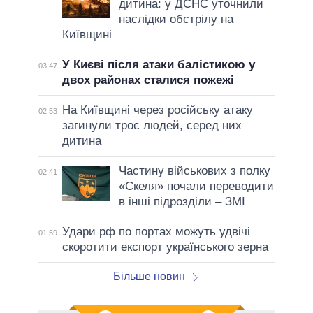
дитина: у ДСНС уточнили
наслідки обстрілу на
Київщині
У Києві після атаки балістикою у
03:47
двох районах сталися пожежі
На Київщині через російську атаку
02:53
загинули троє людей, серед них
дитина
Частину військових з полку
02:41
«Скеля» почали переводити
в інші підрозділи – ЗМІ
Удари рф по портах можуть удвічі
01:59
скоротити експорт українського зерна
Більше новин