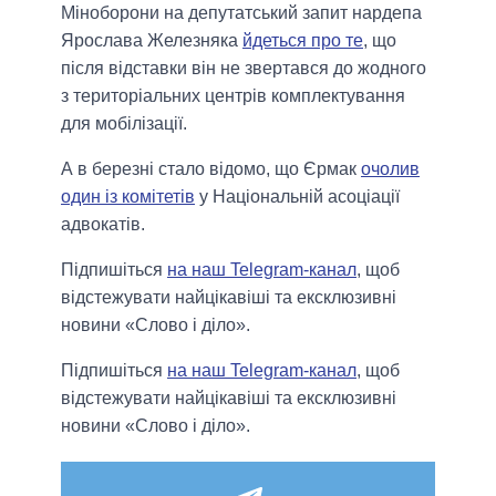
Міноборони на депутатський запит нардепа
Ярослава Железняка
йдеться про те
, що
після відставки він не звертався до жодного
з територіальних центрів комплектування
для мобілізації.
А в березні стало відомо, що Єрмак
очолив
один із комітетів
у Національній асоціації
адвокатів.
Підпишіться
на наш Telegram-канал
, щоб
відстежувати найцікавіші та ексклюзивні
новини «Слово і діло».
Підпишіться
на наш Telegram-канал
, щоб
відстежувати найцікавіші та ексклюзивні
новини «Слово і діло».