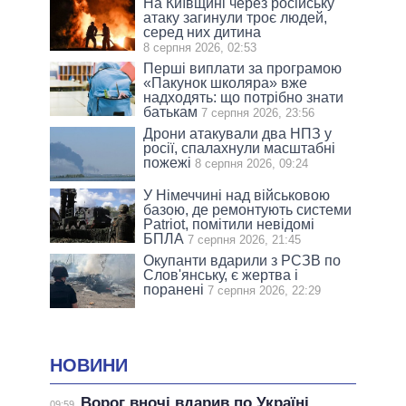
На Київщині через російську
атаку загинули троє людей,
серед них дитина
8 серпня 2026, 02:53
Перші виплати за програмою
«Пакунок школяра» вже
надходять: що потрібно знати
батькам
7 серпня 2026, 23:56
Дрони атакували два НПЗ у
росії, спалахнули масштабні
пожежі
8 серпня 2026, 09:24
У Німеччині над військовою
базою, де ремонтують системи
Patriot, помітили невідомі
БПЛА
7 серпня 2026, 21:45
Окупанти вдарили з РСЗВ по
Слов'янську, є жертва і
поранені
7 серпня 2026, 22:29
НОВИНИ
Ворог вночі вдарив по Україні
09:59