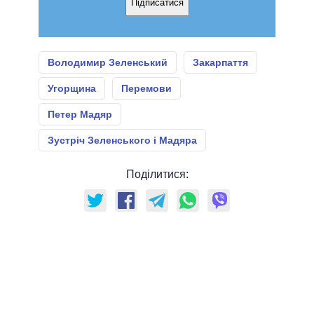
Підписатися
Володимир Зеленський
Закарпаття
Угорщина
Перемови
Петер Мадяр
Зустріч Зеленського і Мадяра
Поділитися: