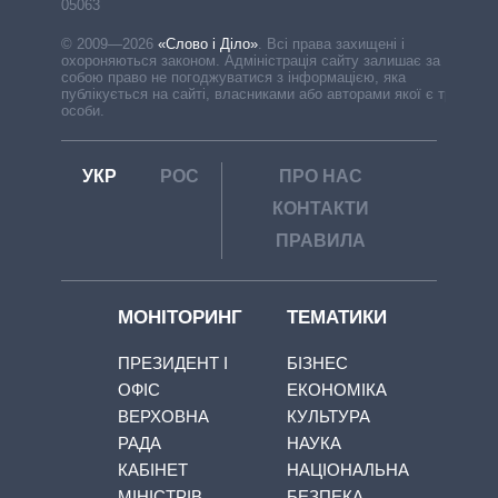
05063
© 2009—2026
«Слово і Діло»
.
Всі права захищені і
охороняються законом. Адміністрація сайту залишає за
собою право не погоджуватися з інформацією, яка
публікується на сайті, власниками або авторами якої є треті
особи.
УКР
РОС
ПРО НАС
КОНТАКТИ
ПРАВИЛА
МОНІТОРИНГ
ТЕМАТИКИ
ПРЕЗИДЕНТ І
БІЗНЕС
ОФІС
ЕКОНОМІКА
ВЕРХОВНА
КУЛЬТУРА
РАДА
НАУКА
КАБІНЕТ
НАЦІОНАЛЬНА
МІНІСТРІВ
БЕЗПЕКА