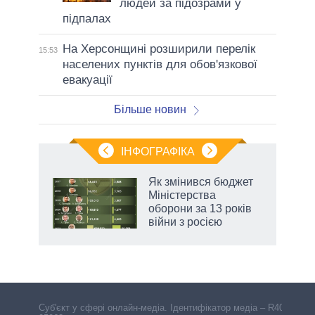
людей за підозрами у
підпалах
На Херсонщині розширили перелік
15:53
населених пунктів для обов'язкової
евакуації
Більше новин
ІНФОГРАФІКА
Як змінився бюджет
ть
Міністерства
оборони за 13 років
війни з росією
Cуб'єкт у сфері онлайн-медіа. Ідентифікатор медіа – R40-