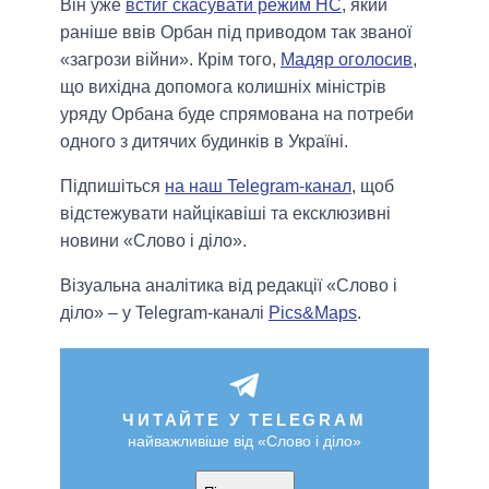
Він уже
встиг скасувати режим НС
, який
раніше ввів Орбан під приводом так званої
«загрози війни». Крім того,
Мадяр оголосив
,
що вихідна допомога колишніх міністрів
уряду Орбана буде спрямована на потреби
одного з дитячих будинків в Україні.
Підпишіться
на наш Telegram-канал
, щоб
відстежувати найцікавіші та ексклюзивні
новини «Слово і діло».
Візуальна аналітика від редакції «Слово і
діло» – у Telegram-каналі
Pics&Maps
.
ЧИТАЙТЕ У TELEGRAM
найважливіше від «Слово і діло»