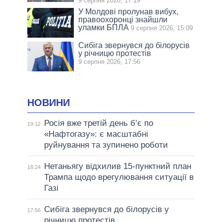
9 серпня 2026, 17:19
У Молдові пролунав вибух,
правоохоронці знайшли
уламки БПЛА
9 серпня 2026, 15:09
Сибіга звернувся до білорусів
у річницю протестів
9 серпня 2026, 17:56
НОВИНИ
Росія вже третій день б’є по
19:12
«Нафтогазу»: є масштабні
руйнування та зупинено роботи
Нетаньягу відхилив 15-пунктний план
18:24
Трампа щодо врегулювання ситуації в
Газі
Сибіга звернувся до білорусів у
17:56
річницю протестів