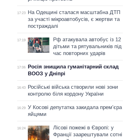
На Одещині сталася масштабна ДТП
17:23
за участі мікроавтобусів, є жертви та
постраждалі
Рф атакувала автобус із 12
17:19
дітьми та рятувальників під
час повторних ударів
Росія знищила гуманітарний склад
17:06
ВООЗ у Дніпрі
Російські війська створили нові зони
16:43
контролю біля кордону України
У Косові депутатка закидала прем’єра
16:29
яйцями
Лісові пожежі в Європі: у
16:24
Франції заарештували сотні