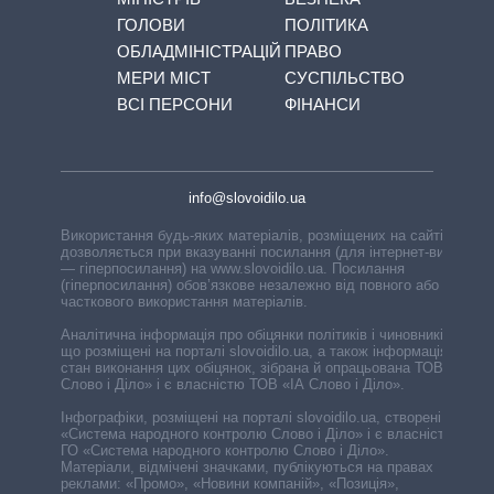
ГОЛОВИ
ПОЛІТИКА
ОБЛАДМІНІСТРАЦІЙ
ПРАВО
МЕРИ МІСТ
СУСПІЛЬСТВО
ВСІ ПЕРСОНИ
ФІНАНСИ
info@slovoidilo.ua
Використання будь-яких матеріалів, розміщених на сайті,
дозволяється при вказуванні посилання (для інтернет-видань
— гіперпосилання) на www.slovoidilo.ua. Посилання
(гіперпосилання) обов’язкове незалежно від повного або
часткового використання матеріалів.
Аналітична інформація про обіцянки політиків і чиновників,
що розміщені на порталі slovoidilo.ua, а також інформація про
стан виконання цих обіцянок, зібрана й опрацьована ТОВ «ІА
Слово і Діло» і є власністю ТОВ «ІА Слово і Діло».
Інфографіки, розміщені на порталі slovoidilo.ua, створені ГО
«Система народного контролю Слово і Діло» і є власністю
ГО «Система народного контролю Слово і Діло».
Матеріали, відмічені значками, публікуються на правах
реклами: «Промо», «Новини компаній», «Позиція»,