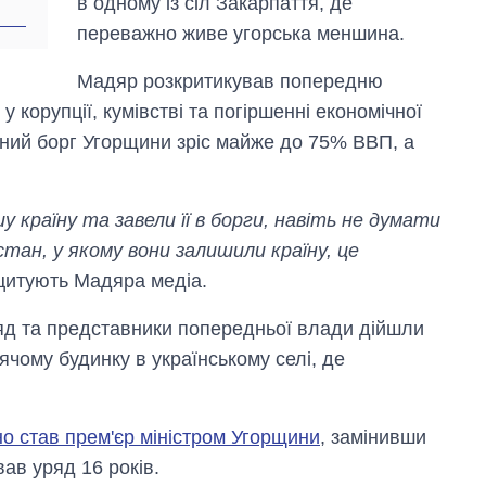
в одному із сіл Закарпаття, де
переважно живе угорська меншина.
Мадяр розкритикував попередню
 корупції, кумівстві та погіршенні економічної
авний борг Угорщини зріс майже до 75% ВВП, а
у країну та завели її в борги, навіть не думати
стан, у якому вони залишили країну, це
 цитують Мадяра медіа.
яд та представники попередньої влади дійшли
ячому будинку в українському селі, де
о став прем'єр міністром Угорщини
, замінивши
ав уряд 16 років.