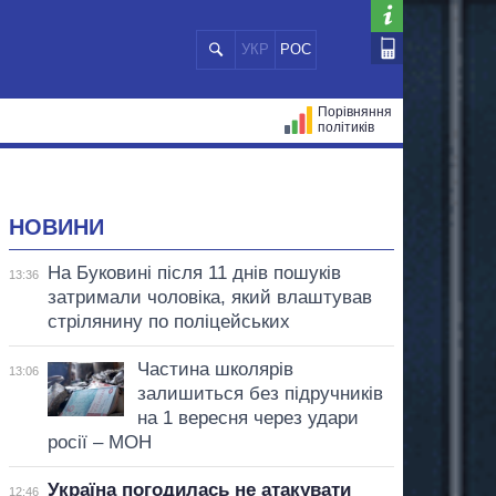
УКР
РОС
Порівняння
політиків
ЦІЙ
МЕРИ МІСТ
ВСІ ПЕРСОНИ
НОВИНИ
На Буковині після 11 днів пошуків
13:36
затримали чоловіка, який влаштував
стрілянину по поліцейських
Частина школярів
13:06
залишиться без підручників
на 1 вересня через удари
росії – МОН
Україна погодилась не атакувати
12:46