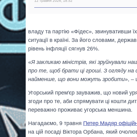
12 травня 2026, 18:52
владу та партію «Фідес», звинувативши їх у
ситуації в країні. За його словами, держ
рівень інфляції сягнув 26%.
«
Я закликаю міністрів, які зруйнували наш
про те, щоб брати ці гроші. З огляду на 
найменше, що вони можуть зробити
», –
Угорський прем'єр зауважив, що новий ур
згоди про те, аби спрямувати ці кошти дит
переважно проживає угорська меншина.
Нагадаємо, 9 травня
Петер Мадяр офіційн
на цій посаді Віктора Орбана, який очолюв