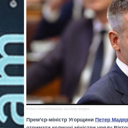
Robert Nemeti/Anadolu via Getty Images
Прем’єр-міністр Угорщини
Петер Мадя
отримати колишні міністри уряду Вікто