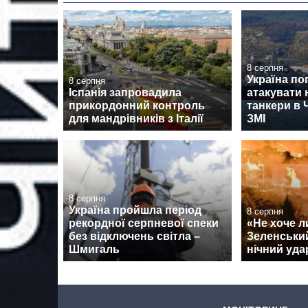
8 серпня
Україна по
8 серпня
Іспанія запровадила
атакувати 
прикордонний контроль
танкери в 
для мандрівників з Італії
ЗМІ
8 серпня
Україна пройшла період
8 серпня
рекордної серпневої спеки
«Не хоче л
без відключень світла –
Зеленський
Шмигаль
нічний удар