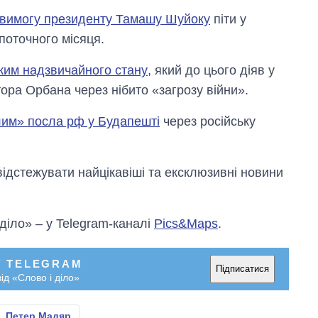
 вимогу президенту Тамашу Шуйоку
піти у
поточного місяця.
жим надзвичайного стану
, який до цього діяв у
ктора Орбана через нібито «загрозу війни».
лим» посла рф у Будапешті
через російську
відстежувати найцікавіші та ексклюзивні новини
 діло» – у Telegram-каналі
Pics&Maps
.
У TELEGRAM
Підписатися
ід «Слово і діло»
Петер Мадяр