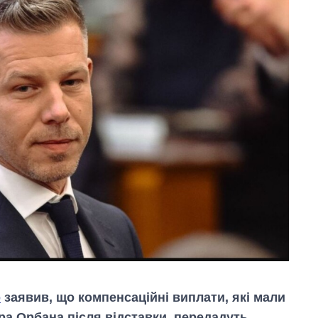
р
заявив, що компенсаційні виплати, які мали
ра Орбана після відставки, передадуть