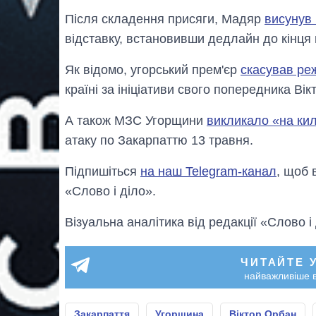
Після складення присяги, Мадяр
висунув
відставку, встановивши дедлайн до кінця 
Як відомо, угорський прем'єр
скасував ре
країні за ініціативи свого попередника Ві
А також МЗС Угорщини
викликало «на ки
атаку по Закарпаттю 13 травня.
Підпишіться
на наш Telegram-канал
, щоб 
«Слово і діло».
Візуальна аналітика від редакції «Слово і
ЧИТАЙТЕ 
найважливіше в
Закарпаття
Угорщина
Віктор Орбан