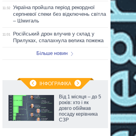
Україна пройшла період рекордної
11:32
серпневої спеки без відключень світла
– Шмигаль
Російський дрон влучив у склад у
11:01
Прилуках, спалахнула велика пожежа
Більше новин
ІНФОГРАФІКА
Від 1 місяця – до 5
років: хто і як
довго обіймав
посаду керівника
СЗР