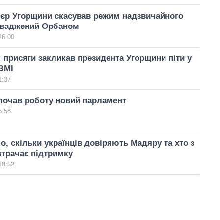
'єр Угорщини скасував режим надзвичайного
роваджений Орбаном
16:00
 присяги закликав президента Угорщини піти у
 ЗМІ
1:37
почав роботу новий парламент
5:58
о, скільки українців довіряють Мадяру та хто з
втрачає підтримку
18:52