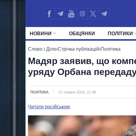
НОВИНИ
ОБIЦЯНКИ
ПОЛIТИКИ
УСІ ПОЛІТИКИ
ПРЕЗИДЕНТ І ОФ
Слово і Діло
›
Стрічка публікацій
›
Політика
Мадяр заявив, що компе
уряду Орбана передадут
ПОЛІТИКА
15 травня 2026, 21:46
Читати російською