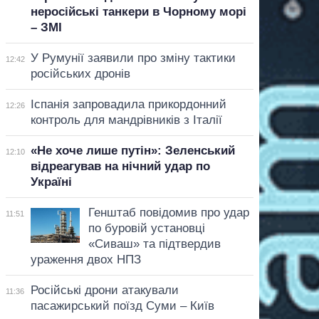
неросійські танкери в Чорному морі
– ЗМІ
У Румунії заявили про зміну тактики
12:42
російських дронів
Іспанія запровадила прикордонний
12:26
контроль для мандрівників з Італії
«Не хоче лише путін»: Зеленський
12:10
відреагував на нічний удар по
Україні
Генштаб повідомив про удар
11:51
по буровій установці
«Сиваш» та підтвердив
ураження двох НПЗ
Російські дрони атакували
11:36
пасажирський поїзд Суми – Київ