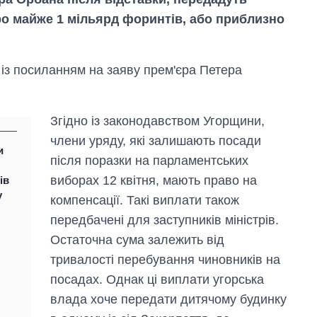
ро майже 1 мільярд форинтів, або приблизно
із посиланням на заяву прем'єра Петера
Згідно із законодавством Угорщини,
члени уряду, які залишають посади
и
після поразки на парламентських
виборах 12 квітня, мають право на
ів
у
компенсації. Такі виплати також
передбачені для заступників міністрів.
Як змінився
бюджет
Остаточна сума залежить від
Міністерства
тривалості перебування чиновників на
оборони за 13
посадах. Однак ці виплати угорська
років війни з
росією
влада хоче передати дитячому будинку