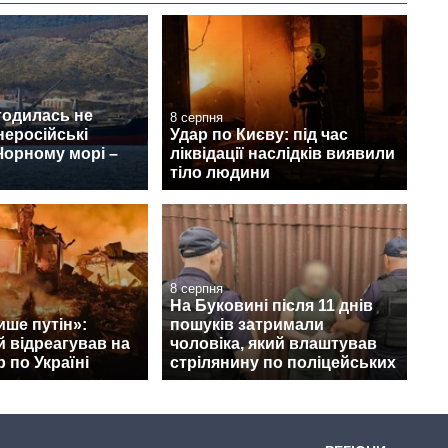
годилась не
8 серпня
неросійські
Удар по Києву: під час
Чорному морі –
ліквідації наслідків виявили
тіло людини
8 серпня
На Буковині після 11 днів
ише путін»:
пошуків затримали
 відреагував на
чоловіка, який влаштував
 по Україні
стрілянину по поліцейських