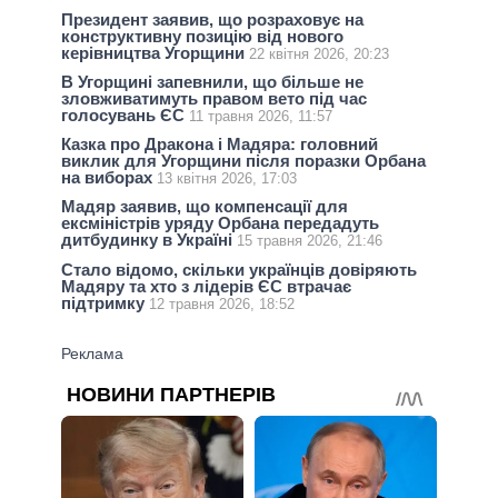
Президент заявив, що розраховує на
конструктивну позицію від нового
керівництва Угорщини
22 квітня 2026, 20:23
В Угорщині запевнили, що більше не
зловживатимуть правом вето під час
голосувань ЄС
11 травня 2026, 11:57
Казка про Дракона і Мадяра: головний
виклик для Угорщини після поразки Орбана
на виборах
13 квітня 2026, 17:03
Мадяр заявив, що компенсації для
ексміністрів уряду Орбана передадуть
дитбудинку в Україні
15 травня 2026, 21:46
Стало відомо, скільки українців довіряють
Мадяру та хто з лідерів ЄС втрачає
підтримку
12 травня 2026, 18:52