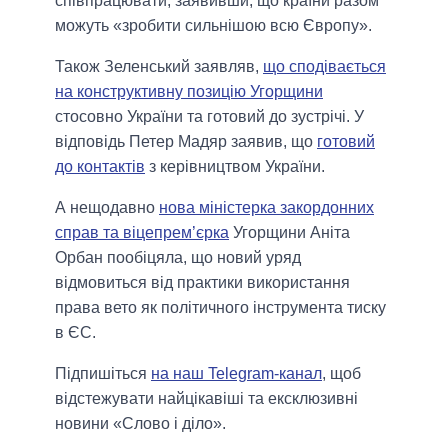
співпрацювати, заявивши, що країни разом
можуть «зробити сильнішою всю Європу».
Також Зеленський заявляв,
що сподівається
на конструктивну позицію Угорщини
стосовно України та готовий до зустрічі. У
відповідь Петер Мадяр заявив, що
готовий
до контактів
з керівництвом України.
А нещодавно
нова міністерка закордонних
справ та віцепрем’єрка
Угорщини Аніта
Орбан пообіцяла, що новий уряд
відмовиться від практики використання
права вето як політичного інструмента тиску
в ЄС.
Підпишіться
на наш Telegram-канал
, щоб
відстежувати найцікавіші та ексклюзивні
новини «Слово і діло».