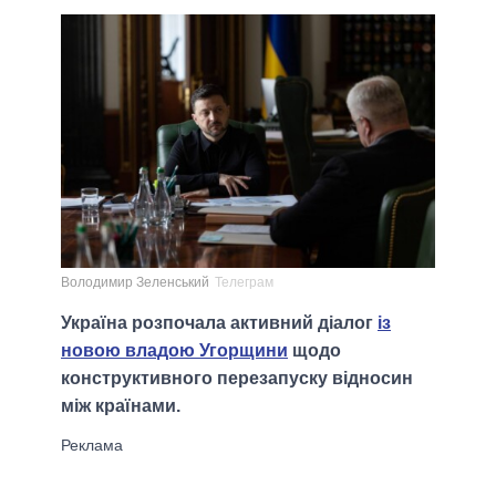
Володимир Зеленський
Телеграм
Україна розпочала активний діалог
із
новою владою Угорщини
щодо
конструктивного перезапуску відносин
між країнами.