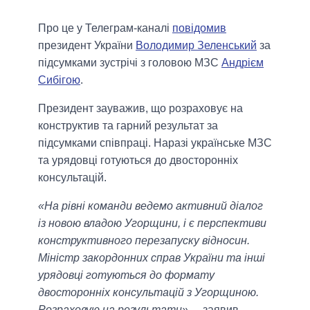
Про це у Телеграм-каналі
повідомив
президент України
Володимир Зеленський
за
підсумками зустрічі з головою МЗС
Андрієм
Сибігою
.
Президент зауважив, що розраховує на
конструктив та гарний результат за
підсумками співпраці. Наразі українське МЗС
та урядовці готуються до двосторонніх
консультацій.
«На рівні команди ведемо активний діалог
із новою владою Угорщини, і є перспективи
конструктивного перезапуску відносин.
Міністр закордонних справ України та інші
урядовці готуються до формату
двосторонніх консультацій з Угорщиною.
Розраховую на результати»,
– заявив