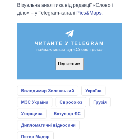
Візуальна аналітика від редакції «Слово і
діло» – у Telegram-каналі
Pics&Maps
.
ЧИТАЙТЕ У TELEGRAM
найважливіше від «Слово і діло»
Підписатися
Володимир Зеленський
Україна
МЗС України
Євросоюз
Грузія
Угорщина
Вступ до ЄС
Дипломатичні відносини
Петер Мадяр