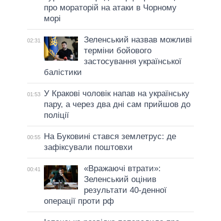
про мораторій на атаки в Чорному
морі
Зеленський назвав можливі
02:31
терміни бойового
застосування української
балістики
У Кракові чоловік напав на українську
01:53
пару, а через два дні сам прийшов до
поліції
На Буковині стався землетрус: де
00:55
зафіксували поштовхи
«Вражаючі втрати»:
00:41
Зеленський оцінив
результати 40-денної
операції проти рф