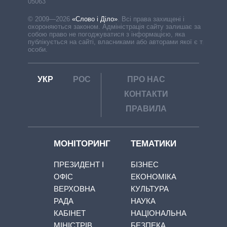
05063
© 2009—2026
«Слово і Діло»
.
Всі права захищені і
охороняються законом. Адміністрація сайту залишає за
собою право не погоджуватися з інформацією, яка
публікується на сайті, власниками або авторами якої є треті
особи.
УКР
РОС
ПРО НАС
КОНТАКТИ
ПРАВИЛА
МОНІТОРИНГ
ТЕМАТИКИ
ПРЕЗИДЕНТ І
БІЗНЕС
ОФІС
ЕКОНОМІКА
ВЕРХОВНА
КУЛЬТУРА
РАДА
НАУКА
КАБІНЕТ
НАЦІОНАЛЬНА
МІНІСТРІВ
БЕЗПЕКА