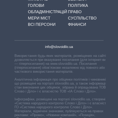
ГОЛОВИ
ПОЛІТИКА
ОБЛАДМІНІСТРАЦІЙ
ПРАВО
МЕРИ МІСТ
СУСПІЛЬСТВО
ВСІ ПЕРСОНИ
ФІНАНСИ
info@slovoidilo.ua
Використання будь-яких матеріалів, розміщених на сайті,
дозволяється при вказуванні посилання (для інтернет-видань
— гіперпосилання) на www.slovoidilo.ua. Посилання
(гіперпосилання) обов’язкове незалежно від повного або
часткового використання матеріалів.
Аналітична інформація про обіцянки політиків і чиновників,
що розміщені на порталі slovoidilo.ua, а також інформація про
стан виконання цих обіцянок, зібрана й опрацьована ТОВ «ІА
Слово і Діло» і є власністю ТОВ «ІА Слово і Діло».
Інфографіки, розміщені на порталі slovoidilo.ua, створені ГО
«Система народного контролю Слово і Діло» і є власністю
ГО «Система народного контролю Слово і Діло».
Матеріали, відмічені значками, публікуються на правах
реклами: «Промо», «Новини компаній», «Позиція»,