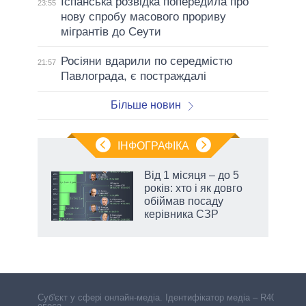
Іспанська розвідка попередила про
23:55
нову спробу масового прориву
мігрантів до Сеути
Росіяни вдарили по середмістю
21:57
Павлограда, є постраждалі
Більше новин
ІНФОГРАФІКА
 як
Від 1 місяця – до 5
и за
років: хто і як довго
обіймав посаду
2027-
керівника СЗР
Cуб'єкт у сфері онлайн-медіа. Ідентифікатор медіа – R40-