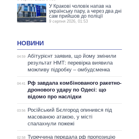
У Кракові чоловік напав на
українську пару, а через два дні
сам прийшов до поліції
9 серпня 2026, 01:53
НОВИНИ
Абітурієнт заявив, що йому змінили
04:59
результат НМТ: перевірка виявила
можливу підробку – омбудсменка
Рф завдала комбінованого ракетно-
04:41
дронового удару по Одесі: що
відомо про наслідки
Російський Бєлгород опинився під
03:56
масованою атакою, у місті
спалахнули пожежі
Туреччина передала рф пропозицію
02:58