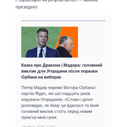
президент.
Казка про Дракона і Мадяра: головний
виклик для Угорщини після поразки
Орбана на виборах
Петер Мадяр переміг Віктора Орбана і
партію Фідес, які шістнадцять років
керували Угорщиною. «Слово і діло»
розповідає, як йому це вдалося та який
головний виклик стоїть перед новим
прем'єр-міністром.
13 квітня 2026, 17:03