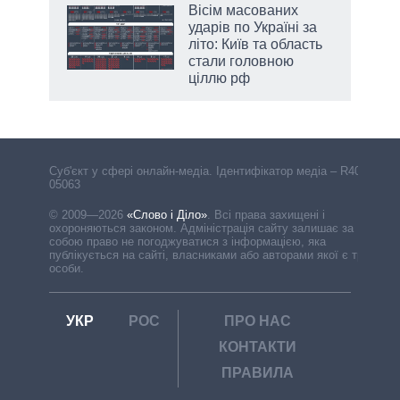
жет
Вісім масованих
ударів по Україні за
ків
літо: Київ та область
стали головною
ціллю рф
Cуб'єкт у сфері онлайн-медіа. Ідентифікатор медіа – R40-
05063
© 2009—2026
«Слово і Діло»
.
Всі права захищені і
охороняються законом. Адміністрація сайту залишає за
собою право не погоджуватися з інформацією, яка
публікується на сайті, власниками або авторами якої є треті
особи.
УКР
РОС
ПРО НАС
КОНТАКТИ
ПРАВИЛА