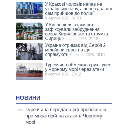
У Кракові чоловік напав на
українську пару, а через два дні
сам прийшов до поліції
9 серпня 2026, 01:53
У Києві після атаки рф
зафіксували забруднення
озера Кирилівське та струмка
Сирець
8 серпня 2026, 21:12
Україна отримає від Сербії 2
мільйони євро: на що
спрямують
8 серпня 2026, 18:01
Туреччина обмежила рух суден
у Чорному морі через атаки
8 серпня 2026, 18:12
НОВИНИ
Туреччина передала рф пропозицію
02:58
про мораторій на атаки в Чорному
морі