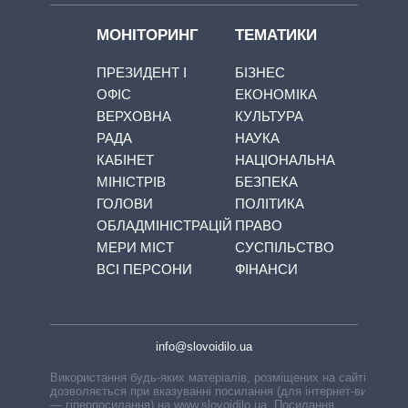
МОНІТОРИНГ
ТЕМАТИКИ
ПРЕЗИДЕНТ І
БІЗНЕС
ОФІС
ЕКОНОМІКА
ВЕРХОВНА
КУЛЬТУРА
РАДА
НАУКА
КАБІНЕТ
НАЦІОНАЛЬНА
МІНІСТРІВ
БЕЗПЕКА
ГОЛОВИ
ПОЛІТИКА
ОБЛАДМІНІСТРАЦІЙ
ПРАВО
МЕРИ МІСТ
СУСПІЛЬСТВО
ВСІ ПЕРСОНИ
ФІНАНСИ
info@slovoidilo.ua
Використання будь-яких матеріалів, розміщених на сайті,
дозволяється при вказуванні посилання (для інтернет-видань
— гіперпосилання) на www.slovoidilo.ua. Посилання