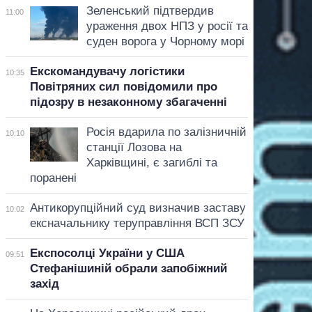
Зеленський підтвердив
11:00
ураження двох НПЗ у росії та
суден ворога у Чорному морі
Екскомандувачу логістики
10:35
Повітряних сил повідомили про
підозру в незаконному збагаченні
Росія вдарила по залізничній
10:10
станції Лозова на
Харківщині, є загиблі та
поранені
Антикорупційний суд визначив заставу
10:02
ексначальнику теруправління ВСП ЗСУ
Експосолці України у США
09:51
Стефанішиній обрали запобіжний
захід