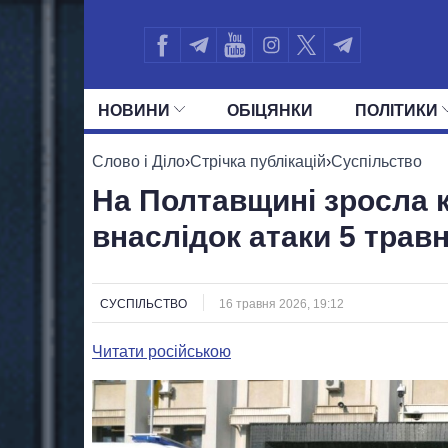
НОВИНИ
ОБIЦЯНКИ
ПОЛIТИКИ
УСІ ПОЛІТИКИ
ПРЕЗИДЕНТ І ОФ
Слово і Діло
›
Стрічка публікацій
›
Суспільство
На Полтавщині зросла к
внаслідок атаки 5 трав
СУСПІЛЬСТВО
16 травня 2026, 19:12
Читати російською