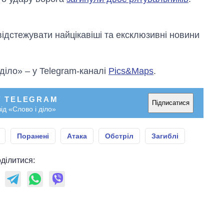
відстежувати найцікавіші та ексклюзивні новини
 діло» – у Telegram-каналі
Pics&Maps
.
У TELEGRAM
Підписатися
ід «Слово і діло»
Поранені
Атака
Обстріл
Загиблі
ділитися: