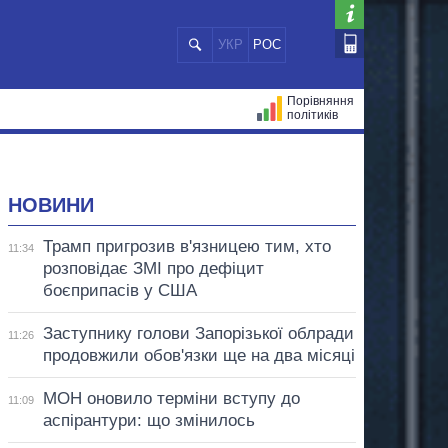
УКР
РОС
Порівняння
політиків
ЦІЙ
МЕРИ МІСТ
ВСІ ПЕРСОНИ
НОВИНИ
Трамп пригрозив в'язницею тим, хто
11:34
розповідає ЗМІ про дефіцит
боєприпасів у США
Заступнику голови Запорізької облради
11:26
продовжили обов'язки ще на два місяці
МОН оновило терміни вступу до
11:09
аспірантури: що змінилось