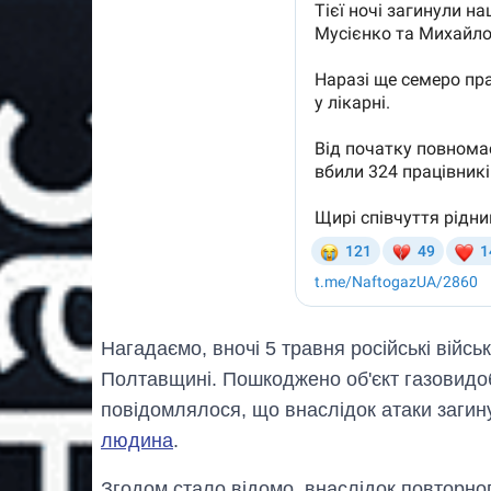
Нагадаємо, вночі 5 травня російські війсь
Полтавщині. Пошкоджено об'єкт газовидоб
повідомлялося, що внаслідок атаки загин
людина
.
Згодом стало відомо, внаслідок повторно