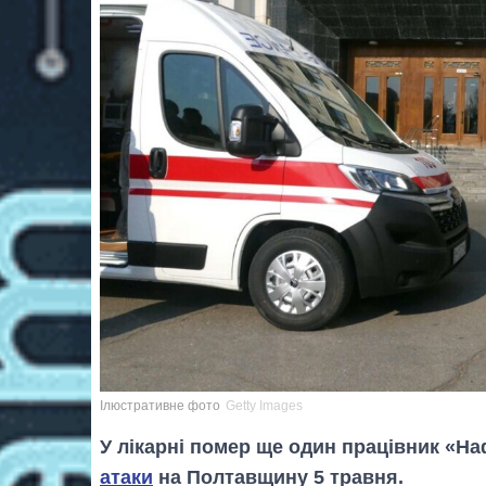
Ілюстративне фото
Getty Images
У лікарні помер ще один працівник «На
атаки
на Полтавщину 5 травня.