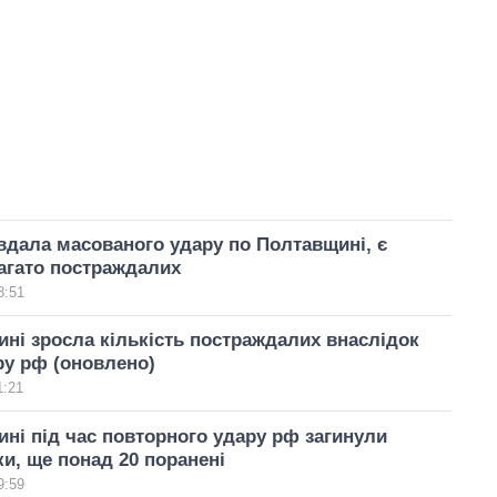
вдала масованого удару по Полтавщині, є
багато постраждалих
8:51
ні зросла кількість постраждалих внаслідок
ру рф (оновлено)
1:21
ні під час повторного удару рф загинули
и, ще понад 20 поранені
9:59