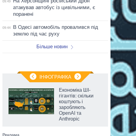
На Херсонщині російський дрон
09:49
атакував автобус із цивільними, є
поранені
В Одесі автомобіль провалився під
09:44
землю під час руху
Більше новин
ІНФОГРАФІКА
Економіка ШІ-
гігантів: скільки
коштують і
заробляють
OpenAI та
Anthropic