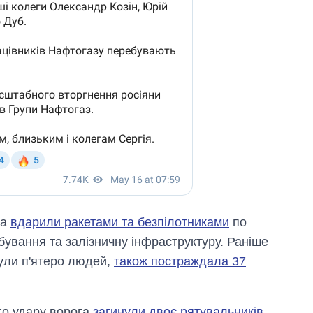
ка
вдарили ракетами та безпілотниками
по
ування та залізничну інфраструктуру. Раніше
ули п'ятеро людей,
також постраждала 37
го удару ворога
загинули двоє рятувальників
.