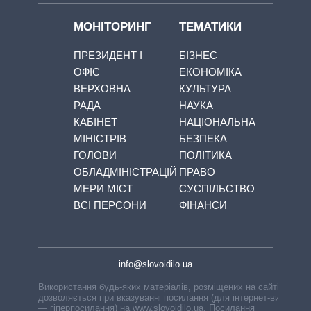
МОНІТОРИНГ
ТЕМАТИКИ
ПРЕЗИДЕНТ І
БІЗНЕС
ОФІС
ЕКОНОМІКА
ВЕРХОВНА
КУЛЬТУРА
РАДА
НАУКА
КАБІНЕТ
НАЦІОНАЛЬНА
МІНІСТРІВ
БЕЗПЕКА
ГОЛОВИ
ПОЛІТИКА
ОБЛАДМІНІСТРАЦІЙ
ПРАВО
МЕРИ МІСТ
СУСПІЛЬСТВО
ВСІ ПЕРСОНИ
ФІНАНСИ
info@slovoidilo.ua
Використання будь-яких матеріалів, розміщених на сайті,
дозволяється при вказуванні посилання (для інтернет-видань
— гіперпосилання) на www.slovoidilo.ua. Посилання