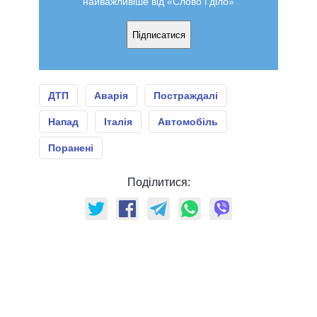
найважливіше від «Слово і діло»
Підписатися
ДТП
Аварія
Постраждалі
Напад
Італія
Автомобіль
Поранені
Поділитися: