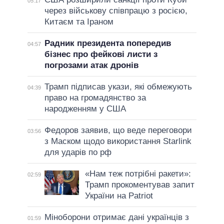
05:17
через військову співпрацю з росією,
Китаєм та Іраном
Радник президента попередив
04:57
бізнес про фейкові листи з
погрозами атак дронів
Трамп підписав укази, які обмежують
04:39
право на громадянство за
народженням у США
Федоров заявив, що веде переговори
03:56
з Маском щодо використання Starlink
для ударів по рф
«Нам теж потрібні ракети»:
02:59
Трамп прокоментував запит
України на Patriot
Міноборони отримає дані українців з
01:59