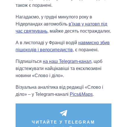
також є поранені.
Нагадаємо, у грудні минулого року в
Нідерландах автомобіль
в'їхав у натовп під
час святкувань
, майже десять постраждалих.
А в листопаді у Франції водій
навмисно збив
пішоходів і велосипедистів
, є поранені.
Підпишіться
на наш Telegram-канал
, щоб
відстежувати найцікавіші та ексклюзивні
новини «Слово і діло».
Візуальна аналітика від редакції «Слово і
діло» – у Telegram-каналі
Pics&Maps
.
ЧИТАЙТЕ У TELEGRAM