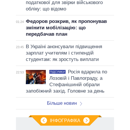
податкової для звірки військового
обліку: що відомо
Федоров розкрив, як пропонував
01:24
змінити мобілізацію: що
передбачав план
В Україні анонсували підвищення
23:45
зарплат учителям і стипендій
студентам: як зростуть виплати
Росія вдарила по
ПІДСУМКИ
22:53
Лозовій і Павлограду, а
Стефанішиній обрали
запобіжний захід. Головне за день
Більше новин
ІНФОГРАФІКА