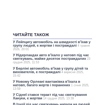
ЧИТАЙТЕ ТАКОЖ
У Лейпцигу автомобіль на швидкості в'їхав у
групу людей, є жертви і постраждалі
4 травня
2026, 20:01
У Нідерландах авто в’їхало у натовп під час
святкувань, майже десяток постраждалих
23
грудня 2025, 11:53
У Берліні автомобіль в'їхав у групу дітей та
вихователів, є постраждалі
4 вересня 2025,
15:42
У Новому Орлеані вантажівка в'їхала в
натовп, багато жертв і поранених
1 січня 2025,
13:59
У Сіднеї стався теракт під час святкування
Хануки, є жертви
14 грудня 2025, 13:39
В Італії під час святкувань напали на людей