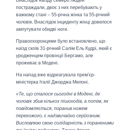
Внаслідок наїзду семеро людей
постраждали, двоє з них перебувають у
важкому стані – 55-річна жінка та 55-річний
чоловік. Внаслідок інциденту жінці довелося
ампутувати обидві ноги.
Правоохоронцями було встановлено, що
наїзд скоїв 31-річний Салім Ель Кудрі, який є
уродженцем провінції Бергамо, але
проживає в Модені.
На напад вже відреагувала прем'єр-
міністерка Італії Джорджа Мелоні.
«Те, що сталося сьогодні в Модені, де
чоловік збив кількох пішоходів, а потім, як
повідомляється, поранив ножем
перехожого, є надзвичайно серйозним.
Висловлюю свою солідарність з пораненими