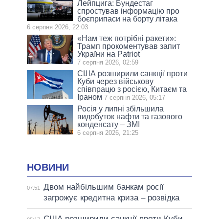
Лейпцига: Бундестаг
спростував інформацію про
боєприпаси на борту літака
6 серпня 2026, 22:03
«Нам теж потрібні ракети»:
Трамп прокоментував запит
України на Patriot
7 серпня 2026, 02:59
США розширили санкції проти
Куби через військову
співпрацю з росією, Китаєм та
Іраном
7 серпня 2026, 05:17
Росія у липні збільшила
видобуток нафти та газового
конденсату – ЗМІ
6 серпня 2026, 21:25
НОВИНИ
Двом найбільшим банкам росії
07:51
загрожує кредитна криза – розвідка
США розширили санкції проти Куби