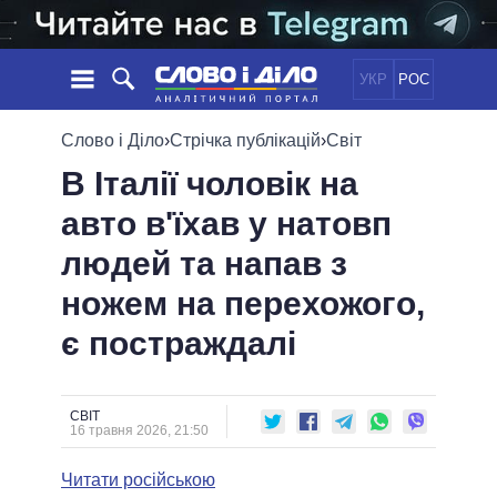
УКР
РОС
НОВИНИ
Слово і Діло
›
Стрічка публікацій
›
Світ
В Італії чоловік на
ОБIЦЯНКИ
СТРІЧКА
ПОЛІТИКА
авто в'їхав у натовп
ПОДІЇ
ЕКОНОМІКА
ПОЛIТИКИ
людей та напав з
СТАТТІ
СУСПІЛЬСТВО
ІНФОГРАФІКА
ДУМКИ
СВІТ
УСІ ПОЛІТИКИ
ножем на перехожого,
ОГЛЯДИ
ПРЕЗИДЕНТ І ОФІС
є постраждалі
ВІДЕО
ДАЙДЖЕСТИ
ВЕРХОВНА РАДА
ПІДТРИМАТИ
КАБІНЕТ МІНІСТРІВ
ГОЛОВИ ОБЛАДМІНІСТРАЦІЙ
СВІТ
ПОРІВНЯННЯ ПОЛІТИКІВ
16 травня 2026, 21:50
МЕРИ МІСТ
Читати російською
ВСІ ПЕРСОНИ