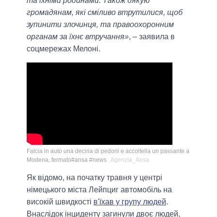
та їхніми родинами. Також дякую
громадянам, які сміливо втрутилися, щоб
зупинити злочинця, та правоохоронним
органам за їхнє втручання»
, – заявила в
соцмережах Мелоні.
Falcia in auto una decina di pedoni e accoltella un passante a
Modena, fermato#ansa #news
Agenzia_Ansa
Як відомо, на початку травня у центрі
німецького міста Лейпциг автомобіль на
високій швидкості
в'їхав у групу людей
.
Внаслідок інциденту загинули двоє людей,