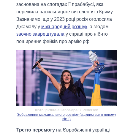
заснована на спогадах її прабабусі, яка
пережила насильницьке виселення з Криму.
Зазначимо, що у 2023 році росія оголосила
Джамалу у
міжнародний розшук
, а згодом –
заочно заарештувала
у справі про нібито
поширення фейків про армію рф.
Фото: picture-alliance/dpa/B. Pedersen
Зображення максимального розміру (відкриється в новому
вікні)
Третю перемогу
на Євробаченні українці