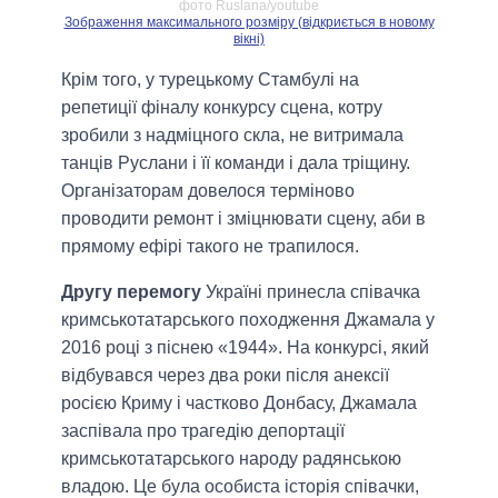
фото Ruslana/youtube
Зображення максимального розміру (відкриється в новому
вікні)
Крім того, у турецькому Стамбулі на
репетиції фіналу конкурсу сцена, котру
зробили з надміцного скла, не витримала
танців Руслани і її команди і дала тріщину.
Організаторам довелося терміново
проводити ремонт і зміцнювати сцену, аби в
прямому ефірі такого не трапилося.
Другу перемогу
Україні принесла співачка
кримськотатарського походження Джамала у
2016 році з піснею «1944». На конкурсі, який
відбувався через два роки після анексії
росією Криму і частково Донбасу, Джамала
заспівала про трагедію депортації
кримськотатарського народу радянською
владою. Це була особиста історія співачки,