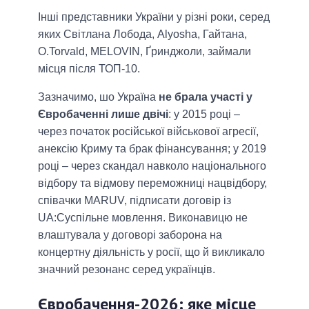
Інші представники України у різні роки, серед
яких Світлана Лобода, Alyosha, Гайтана,
O.Torvald, MELOVIN, Ґринджоли, займали
місця після ТОП-10.
Зазначимо, шо Україна
не брала участі у
Євробаченні лише двічі
: у 2015 році –
через початок російської військової агресії,
анексію Криму та брак фінансування; у 2019
році – через скандал навколо національного
відбору та відмову переможниці нацвідбору,
співачки MARUV, підписати договір із
UA:Суспільне мовлення. Виконавицю не
влаштувала у договорі заборона на
концертну діяльність у росії, що й викликало
значний резонанс серед українців.
Євробачення-2026: яке місце