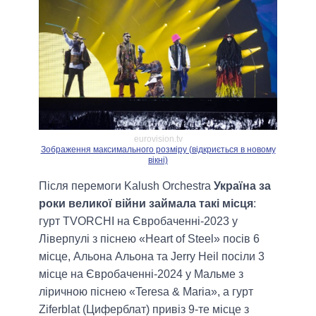
eurovision.tv
Зображення максимального розміру (відкриється в новому
вікні)
Після перемоги Kalush Orchestra
Україна за
роки великої війни займала такі місця
:
гурт TVORCHI на Євробаченні-2023 у
Ліверпулі з піснею «Heart of Steel» посів 6
місце, Альона Альона та Jerry Heil посіли 3
місце на Євробаченні-2024 у Мальме з
ліричною піснею «Teresa & Maria», а гурт
Ziferblat (Циферблат) привіз 9-те місце з