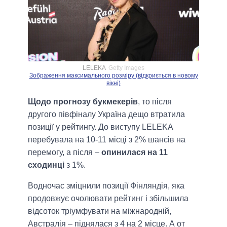
LELEKA
Getty Images
Зображення максимального розміру (відкриється в новому
вікні)
Щодо прогнозу букмекерів
, то після
другого півфіналу Україна дещо втратила
позиції у рейтингу. До виступу LELEKA
перебувала на 10-11 місці з 2% шансів на
перемогу, а після –
опинилася на 11
сходинці
з 1%.
Водночас зміцнили позиції Фінляндія, яка
продовжує очолювати рейтинг і збільшила
відсоток тріумфувати на міжнародній,
Австралія – піднялася з 4 на 2 місце. А от