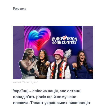
колаж Слово і діло
Українці – співоча нація, але останні
понад п'ять років ще й вимушено
воююча. Талант українських виконавців