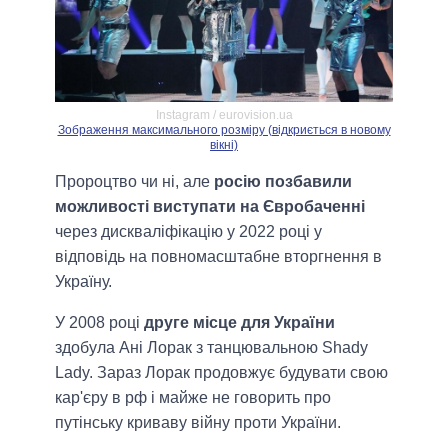
Instagram / eurovision.ua
Зображення максимального розміру (відкриється в новому
вікні)
Пророцтво чи ні, але
росію позбавили
можливості виступати на Євробаченні
через дискваліфікацію у 2022 році у
відповідь на повномасштабне вторгнення в
Україну.
У 2008 році
друге місце для України
здобула Ані Лорак з танцювальною Shady
Lady. Зараз Лорак продовжує будувати свою
кар'єру в рф і майже не говорить про
путінську криваву війну проти України.