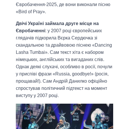
Євробачення-2025, де вони виконали пісню
«Bird of Pray».
Двічі Україні займала друге місце на
Євробаченні
: у 2007 році європейських
глядачів підкорила Вєрка Сердючка зі
скандальною та драйвовою піснею «Dancing
Lasha Tumbai». Сам текст хіта є набором
німецьких, англійських та вигаданих слів.
Однак деякі слухачі, особливо в росії, почули
у приспіві фрази «Russia, goodbye!» (росія,
прощавай!). Сам Андрій Данилко офіційно
спростував політичний підтекст на момент
виступу у 2007 році.