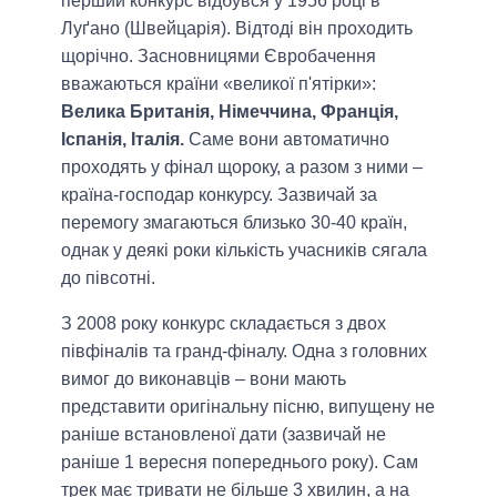
перший конкурс відбувся у 1956 році в
Луґано (Швейцарія). Відтоді він проходить
щорічно. Засновницями Євробачення
вважаються країни «великої п'ятірки»:
Велика Британія, Німеччина, Франція,
Іспанія, Італія.
Саме вони автоматично
проходять у фінал щороку, а разом з ними –
країна-господар конкурсу. Зазвичай за
перемогу змагаються близько 30-40 країн,
однак у деякі роки кількість учасників сягала
до півсотні.
З 2008 року конкурс складається з двох
півфіналів та гранд-фіналу. Одна з головних
вимог до виконавців – вони мають
представити оригінальну пісню, випущену не
раніше встановленої дати (зазвичай не
раніше 1 вересня попереднього року). Сам
трек має тривати не більше 3 хвилин, а на