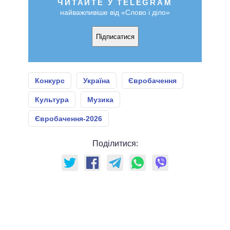
ЧИТАЙТЕ У TELEGRAM
найважливіше від «Слово і діло»
Підписатися
Конкурс
Україна
Євробачення
Культура
Музика
Євробачення-2026
Поділитися: