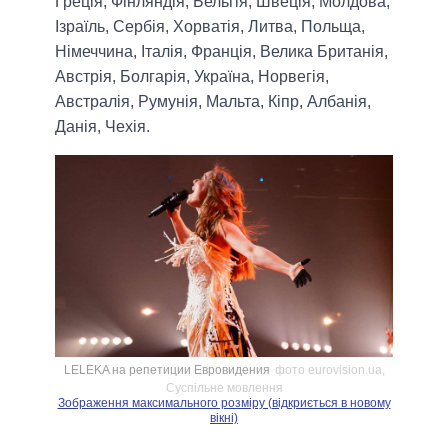
Греція, Фінляндія, Бельгія, Швеція, Молдова,
Ізраїль, Сербія, Хорватія, Литва, Польща,
Німеччина, Італія, Франція, Велика Британія,
Австрія, Болгарія, Україна, Норвегія,
Австралія, Румунія, Мальта, Кіпр, Албанія,
Данія, Чехія.
LELEKA на репетиции Евровидения
фото eurovision.ua,
Суспільне мовлення
Зображення максимального розміру (відкриється в новому
вікні)