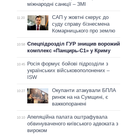
міжнародні санкції – ЗМІ
САП у жовтні скерує до
11:20
суду справу бізнесмена
Комарницького про землю
Спецпідрозділ ГУР знищив ворожий
10:58
комплекс «Панцирь-С1» у Криму
Росія формує бойові підрозділи з
10:45
українських військовополонених –
ISW
Окупанти атакували БПЛА
10:27
ринок на на Сумщині, є
важкопоранені
Апеляційна палата оштрафувала
10:10
обвинуваченого київського адвоката з
вироком