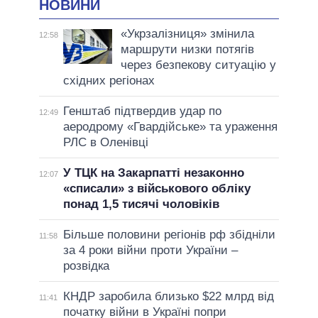
НОВИНИ
«Укрзалізниця» змінила
12:58
маршрути низки потягів
через безпекову ситуацію у
східних регіонах
Генштаб підтвердив удар по
12:49
аеродрому «Гвардійське» та ураження
РЛС в Оленівці
У ТЦК на Закарпатті незаконно
12:07
«списали» з військового обліку
понад 1,5 тисячі чоловіків
Більше половини регіонів рф збідніли
11:58
за 4 роки війни проти України –
розвідка
КНДР заробила близько $22 млрд від
11:41
початку війни в Україні попри