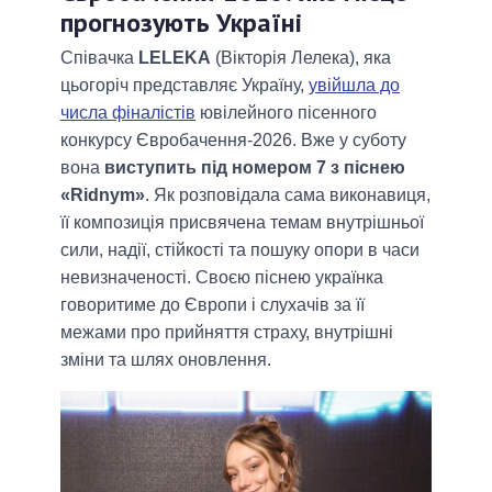
прогнозують Україні
Співачка
LELEKA
(Вікторія Лелека), яка
цьогоріч представляє Україну,
увійшла до
числа фіналістів
ювілейного пісенного
конкурсу Євробачення-2026. Вже у суботу
вона
виступить під номером 7 з піснею
«Ridnym»
. Як розповідала сама виконавиця,
її композиція присвячена темам внутрішньої
сили, надії, стійкості та пошуку опори в часи
невизначеності. Своєю піснею українка
говоритиме до Європи і слухачів за її
межами про прийняття страху, внутрішні
зміни та шлях оновлення.