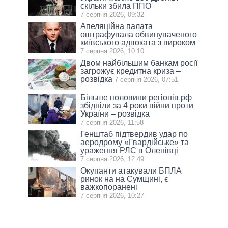
скільки збила ППО
7 серпня 2026, 09:32
Апеляційна палата
оштрафувала обвинуваченого
київського адвоката з вироком
7 серпня 2026, 10:10
Двом найбільшим банкам росії
загрожує кредитна криза –
розвідка
7 серпня 2026, 07:51
Більше половини регіонів рф
збідніли за 4 роки війни проти
України – розвідка
7 серпня 2026, 11:58
Генштаб підтвердив удар по
аеродрому «Гвардійське» та
ураження РЛС в Оленівці
7 серпня 2026, 12:49
Окупанти атакували БПЛА
ринок на на Сумщині, є
важкопоранені
7 серпня 2026, 10:27