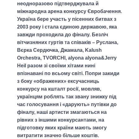
неодноразово підтверджувала й
міжнародна арена конкурсу Євробачення.
Україна бере участь у пісенних битвах з
2003 року і стала єдиною державою, яка
завжди проходила до фіналу. Безліч
вітчизняних гуртів та співаків – Руслана,
Вєрка Сердючка, Джамала, Kalush
Orchestra, TVORCHI, alyona alyona&Jerry
Heil разом зі своїми хітами нині
впізнавані по всьому світі. Попри закиди
з боку «ображених» ексучасниць
конкурсу на кшталт росії, мовляв,
українцям роблять так звану знижку під
час голосування і «дарують» путівки до
фіналу, наші артисти змагаються на
рівних з іншими конкурсантами, на
підготовку яких країни мають змогу
витратити значно більше коштів.