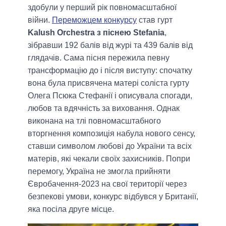
здобули у перший рік повномасштабної
війни.
Переможцем конкурсу
став гурт
Kalush Orchestra з піснею Stefania
,
зібравши 192 балів від журі та 439 балів від
глядачів. Сама пісня пережила певну
трансформацію до і після виступу: спочатку
вона була присвячена матері соліста гурту
Олега Псюка Стефанії і описувала спогади,
любов та вдячність за виховання. Однак
виконана на тлі повномасштабного
вторгнення композиція набула нового сенсу,
ставши символом любові до України та всіх
матерів, які чекали своїх захисників. Попри
перемогу, Україна не змогла прийняти
Євробачення-2023 на свої території через
безпекові умови, конкурс відбувся у Британії,
яка посіла друге місце.