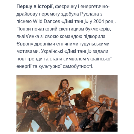
Першу в історії
, феєричну і енергетично-
драйвову перемогу здобула Руслана з
піснею Wild Dances «Дикі танці» у 2004 році.
Попри початковий скептицизм букмекерів,
львів'янка зі своєю командою підкорила
Європу древніми етнічними гуцульськими
мотивами. Українські «Дикі танці» задали
нові тренди та стали символом української
енергії та культурної самобутності.