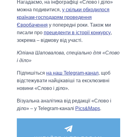
Нагадаємо, на інфографіці «Слово і діло»
можна подивитися,
у скільки обходилося
країнам-господарям проведення
Євробачення
у попередні роки. Також ми
писали про
прецеденти в історії конкурсу
,
зокрема – відмову від участі.
Юліана Шаповалова, спеціально для «Слово
і діло»
Підпишіться
на наш Telegram-канал
, щоб
відстежувати найцікавіші та ексклюзивні
новини «Слово і діло».
Візуальна аналітика від редакції «Слово і
діло» – у Telegram-каналі
Pics&Maps
.