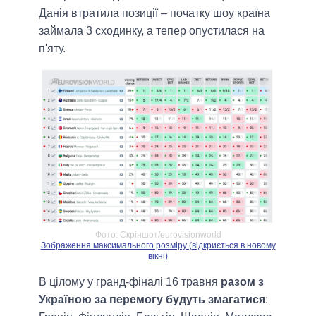
Данія втратила позиції – початку шоу країна
займала 3 сходинку, а тепер опустилася на
п'яту.
Фото: Скріншот/eurovisionworld
Зображення максимального розміру (відкриється в новому
вікні)
В цілому у гранд-фіналі 16 травня
разом з
Україною за перемогу будуть змагатися
: