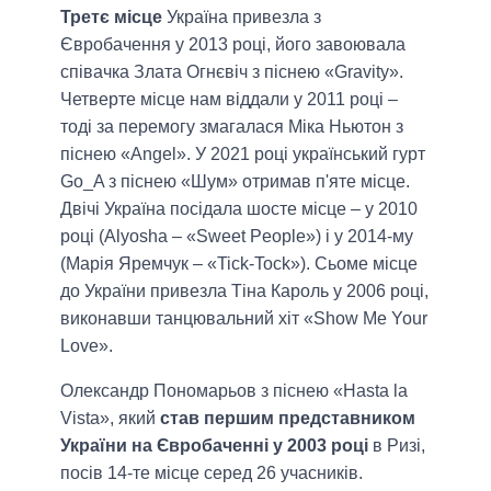
Третє місце
Україна привезла з
Євробачення у 2013 році, його завоювала
співачка Злата Огнєвіч з піснею «Gravity».
Четверте місце нам віддали у 2011 році –
тоді за перемогу змагалася Міка Ньютон з
піснею «Angel». У 2021 році український гурт
Go_A з піснею «Шум» отримав п'яте місце.
Двічі Україна посідала шосте місце – у 2010
році (Alyosha – «Sweet People») і у 2014-му
(Марія Яремчук – «Tick-Tock»). Сьоме місце
до України привезла Тіна Кароль у 2006 році,
виконавши танцювальний хіт «Show Me Your
Love».
Олександр Пономарьов з піснею «Hasta la
Vista», який
став першим представником
України на Євробаченні у 2003 році
в Ризі,
посів 14-те місце серед 26 учасників.