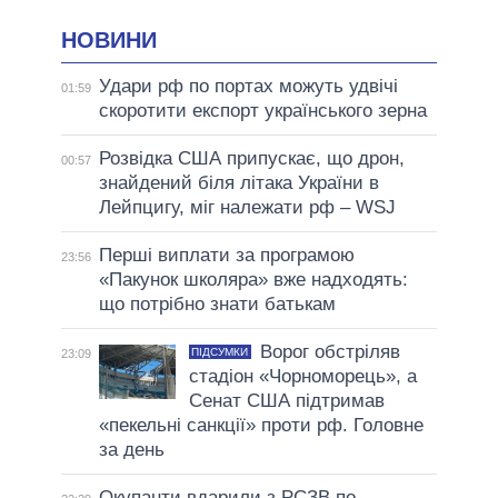
НОВИНИ
Удари рф по портах можуть удвічі
01:59
скоротити експорт українського зерна
Розвідка США припускає, що дрон,
00:57
знайдений біля літака України в
Лейпцигу, міг належати рф – WSJ
Перші виплати за програмою
23:56
«Пакунок школяра» вже надходять:
що потрібно знати батькам
Ворог обстріляв
ПІДСУМКИ
23:09
стадіон «Чорноморець», а
Сенат США підтримав
«пекельні санкції» проти рф. Головне
за день
Окупанти вдарили з РСЗВ по