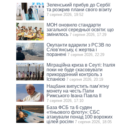
Зеленський прибув до Сербії
та розкрив плани свого візиту
7 серпня 2026, 19:52
МОН оновило стандарти
загальної середньої освіти: що
змінилось
7 серпня 2026, 17:29
Окупанти вдарили з РСЗВ по
Слов'янську, є жертва і
поранені
7 серпня 2026, 22:29
Міграційна криза в Сеуті: Італія
поки не буде скасовувати
прикордонний контроль з
Іспанією
7 серпня 2026, 20:19
Нацбанк випустить пам’ятну
монету на честь Папи
Римського Івана Павла II
7 серпня 2026, 17:10
База ФСБ та 6 суден
«тіньового флоту»: СБС
атакували понад 100 ворожих
цілей росіян
7 серпня 2026, 18:05