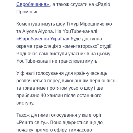
Євробачення»
, а також слухати на «Радіо
Промінь».
Коментуватимуть шоу Тімур Мірошниченко
та Alyona Alyona. На YouTube-каналі
«Євробачення Україна»
буде доступна
окрема трансляція з коментаторської студії.
Водночас самі виступи учасників на цьому
YouTube-каналі не транслюватимуть.
У фіналі голосування для країн-учасниць
розпочнеться перед виконанням першої пісні
та триватиме протягом усього шоу і ще
приблизно 40 хвилин після останнього
виступу.
Також діятиме голосування у категорії
«Решта світу». Воно відкриється ще до
початку прямого ефіру, тимчасово