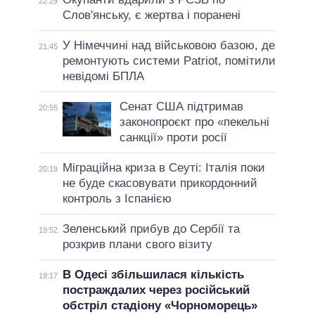
22:29
Слов'янську, є жертва і поранені
У Німеччині над військовою базою, де
21:45
ремонтують системи Patriot, помітили
невідомі БПЛА
Сенат США підтримав
20:55
законопроєкт про «пекельні
санкції» проти росії
Міграційна криза в Сеуті: Італія поки
20:19
не буде скасовувати прикордонний
контроль з Іспанією
Зеленський прибув до Сербії та
19:52
розкрив плани свого візиту
В Одесі збільшилася кількість
19:17
постраждалих через російський
обстріл стадіону «Чорноморець»