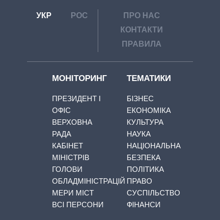
УКР
РОС
ПРО НАС
КОНТАКТИ
ПРАВИЛА
МОНІТОРИНГ
ТЕМАТИКИ
ПРЕЗИДЕНТ І
БІЗНЕС
ОФІС
ЕКОНОМІКА
ВЕРХОВНА
КУЛЬТУРА
РАДА
НАУКА
КАБІНЕТ
НАЦІОНАЛЬНА
МІНІСТРІВ
БЕЗПЕКА
ГОЛОВИ
ПОЛІТИКА
ОБЛАДМІНІСТРАЦІЙ
ПРАВО
МЕРИ МІСТ
СУСПІЛЬСТВО
ВСІ ПЕРСОНИ
ФІНАНСИ